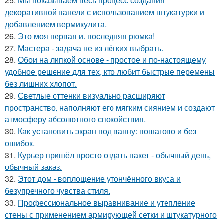
25.
Мы показываем весь процесс создания
декоративной панели с использованием штукатурки и
добавлением вермикулита.
26.
Это моя первая и. последняя рюмка!
27.
Мастера - задача не из лёгких выбрать.
28.
Обои на липкой основе - простое и по-настоящему
удобное решение для тех, кто любит быстрые перемены
без лишних хлопот.
29.
Светлые оттенки визуально расширяют
пространство, наполняют его мягким сиянием и создают
атмосферу абсолютного спокойствия.
30.
Как установить экран под ванну: пошагово и без
ошибок.
31.
Курьер пришёл просто отдать пакет - обычный день,
обычный заказ.
32.
Этот дом - воплощение утончённого вкуса и
безупречного чувства стиля.
33.
Профессиональное выравнивание и утепление
стены с применением армирующей сетки и штукатурного