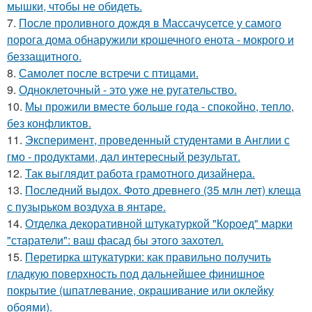
мышки, чтобы не обидеть.
7.
После проливного дождя в Массачусетсе у самого
порога дома обнаружили крошечного енота - мокрого и
беззащитного.
8.
Самолет после встречи с птицами.
9.
Одноклеточный - это уже не ругательство.
10.
Мы прожили вместе больше года - спокойно, тепло,
без конфликтов.
11.
Эксперимент, проведенный студентами в Англии с
гмо - продуктами, дал интересный результат.
12.
Так выглядит работа грамотного дизайнера.
13.
Последний выдох. Фото древнего (35 млн лет) клеща
с пузырьком воздуха в янтаре.
14.
Отделка декоративной штукатуркой "Короед" марки
"старатели": ваш фасад бы этого захотел.
15.
Перетирка штукатурки: как правильно получить
гладкую поверхность под дальнейшее финишное
покрытие (шпатлевание, окрашивание или оклейку
обоями).