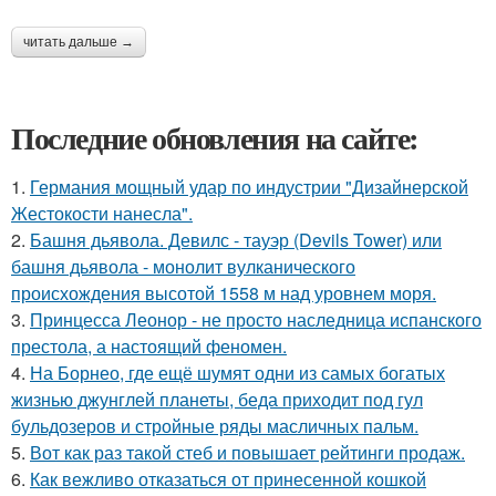
читать дальше →
Последние обновления на сайте:
1.
Германия мощный удар по индустрии "Дизайнерской
Жестокости нанесла".
2.
Башня дьявола. Девилс - тауэр (Devils Tower) или
башня дьявола - монолит вулканического
происхождения высотой 1558 м над уровнем моря.
3.
Принцесса Леонор - не просто наследница испанского
престола, а настоящий феномен.
4.
На Борнео, где ещё шумят одни из самых богатых
жизнью джунглей планеты, беда приходит под гул
бульдозеров и стройные ряды масличных пальм.
5.
Вот как раз такой стеб и повышает рейтинги продаж.
6.
Как вежливо отказаться от принесенной кошкой