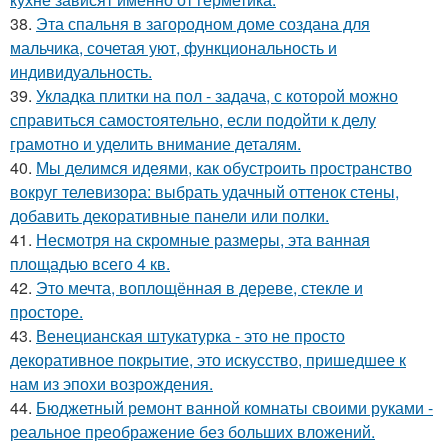
38.
Эта спальня в загородном доме создана для
мальчика, сочетая уют, функциональность и
индивидуальность.
39.
Укладка плитки на пол - задача, с которой можно
справиться самостоятельно, если подойти к делу
грамотно и уделить внимание деталям.
40.
Мы делимся идеями, как обустроить пространство
вокруг телевизора: выбрать удачный оттенок стены,
добавить декоративные панели или полки.
41.
Несмотря на скромные размеры, эта ванная
площадью всего 4 кв.
42.
Это мечта, воплощённая в дереве, стекле и
просторе.
43.
Венецианская штукатурка - это не просто
декоративное покрытие, это искусство, пришедшее к
нам из эпохи возрождения.
44.
Бюджетный ремонт ванной комнаты своими руками -
реальное преображение без больших вложений.