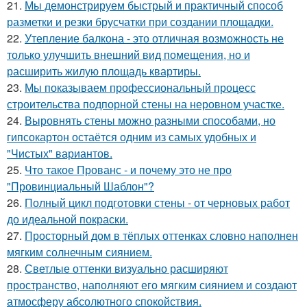
21.
Мы демонстрируем быстрый и практичный способ
разметки и резки брусчатки при создании площадки.
22.
Утепление балкона - это отличная возможность не
только улучшить внешний вид помещения, но и
расширить жилую площадь квартиры.
23.
Мы показываем профессиональный процесс
строительства подпорной стены на неровном участке.
24.
Выровнять стены можно разными способами, но
гипсокартон остаётся одним из самых удобных и
"Чистых" вариантов.
25.
Что такое Прованс - и почему это не про
"Провинциальный Шаблон"?
26.
Полный цикл подготовки стены - от черновых работ
до идеальной покраски.
27.
Просторный дом в тёплых оттенках словно наполнен
мягким солнечным сиянием.
28.
Светлые оттенки визуально расширяют
пространство, наполняют его мягким сиянием и создают
атмосферу абсолютного спокойствия.