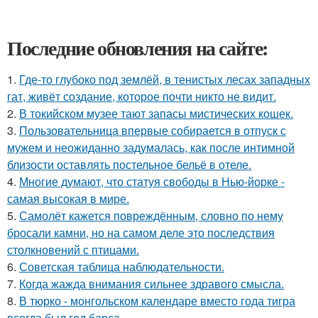
Последние обновления на сайте:
1.
Где-то глубоко под землёй, в тенистых лесах западных
гат, живёт создание, которое почти никто не видит.
2.
В токийском музее тают запасы мистических кошек.
3.
Пользовательница впервые собирается в отпуск с
мужем и неожиданно задумалась, как после интимной
близости оставлять постельное бельё в отеле.
4.
Многие думают, что статуя свободы в Нью-йорке -
самая высокая в мире.
5.
Самолёт кажется повреждённым, словно по нему
бросали камни, но на самом деле это последствия
столкновений с птицами.
6.
Советская таблица наблюдательности.
7.
Когда жажда внимания сильнее здравого смысла.
8.
В тюрко - монгольском календаре вместо года тигра
всегда был год барса.