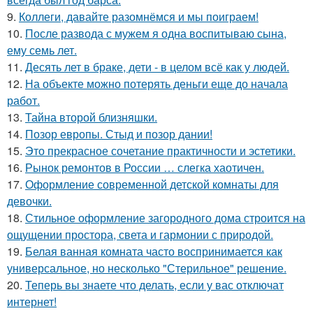
9.
Коллеги, давайте разомнёмся и мы поиграем!
10.
После развода с мужем я одна воспитываю сына,
ему семь лет.
11.
Десять лет в браке, дети - в целом всё как у людей.
12.
На объекте можно потерять деньги еще до начала
работ.
13.
Тайна второй близняшки.
14.
Позор европы. Стыд и позор дании!
15.
Это прекрасное сочетание практичности и эстетики.
16.
Рынок ремонтов в России … слегка хаотичен.
17.
Оформление современной детской комнаты для
девочки.
18.
Стильное оформление загородного дома строится на
ощущении простора, света и гармонии с природой.
19.
Белая ванная комната часто воспринимается как
универсальное, но несколько "Стерильное" решение.
20.
Теперь вы знаете что делать, если у вас отключат
интернет!