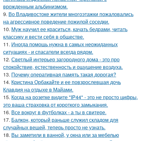
врожденным альбинизмом.
9.
Во Владивостоке жители многоэтажки пожаловались
на агрессивное поведение пожилой соседки.
10.
Муж научил ее краситься, качать бедрами, читать
классику и вести себя в обществе.
11.
Иногда помощь нужна в самых неожиданных
ситуациях - и спасатели всегда рядом.
12.
Светлый интерьер загородного дома - это про
спокойствие, естественность и ощущение воздуха.
13.
Почему оперативная память такая дорогая?
14.
Кристина Орбакайте и ее повзрослевшая дочь
Клавдия на отдыхе в Майами.
15.
Когда на розетке видите "IP44" - это не просто цифры,
это ваша страховка от короткого замыкания.
16.
Все вокруг в футболках - а ты в свитере.
17.
Балкон, который раньше служил складом для
случайных вещей, теперь просто не узнать.
18.
Вы заметили в ванной, у окна или за мебелью