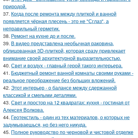
природой.
37.
Когда после ремонта между плиткой и ванной
появляется чёрная плесень - это не "Сглаз", а
неправильный герметик.
38.
Ремонт на кухне до и после.
39.
В видео представлена необычная раковина,
облицованная 3D-плиткой, которая сразу привлекает
внимание своей архитектурной выразительностью.
40.
Свет и воздух - главный герой такого интерьера.
41.
Бюджетный ремонт ванной комнаты своими руками -
реальное преображение без больших вложений.
42.
Этот интерьер - о балансе между сдержанной
классикой и смелыми деталями.
43.
Свет и простор на 12 квадратах: кухня - гостиная от
Алексея Волкова.
44.
Геотекстиль - один из тех материалов, о которых не
задумываешься, но без него никуда.
45.
Полное руководство по черновой и чистовой отделке