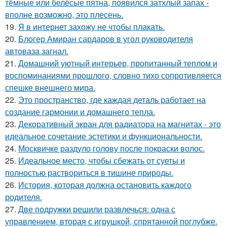
тёмные или белёсые пятна, появился затхлый запах -
вполне возможно, это плесень.
19.
Я в интернет захожу не чтобы плакать.
20.
Блогер Амиран сардаров в угол руководителя
автоваза загнал.
21.
Домашний уютный интерьер, пропитанный теплом и
воспоминаниями прошлого, словно тихо сопротивляется
спешке внешнего мира.
22.
Это пространство, где каждая деталь работает на
создание гармонии и домашнего тепла.
23.
Декоративный экран для радиатора на магнитах - это
идеальное сочетание эстетики и функциональности.
24.
Москвичке раздуло голову после покраски волос.
25.
Идеальное место, чтобы сбежать от суеты и
полностью раствориться в тишине природы.
26.
История, которая должна остановить каждого
родителя.
27.
Две подружки решили развлечься: одна с
управлением, вторая с игрушкой, спрятанной поглубже.