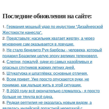
Последние обновления на сайте:
1.
Германия мощный удар по индустрии "Дизайнерской
Жестокости нанесла".
2.
Представьте: насильник хватает жертву, а через
мгновение сам оказывается в ловушке.
3.
Не стало бенедито Руя барбозы - человека, который
подарил Бразилии целую эпоху великих теленовелл.
4.
Слепни, пожалуй, одни из самых назойливых и
опасных спутников жарких летних дней.
5.
Штукатурка и шпатлёвка: основные отличия.
6.
Всем привет. Уже просто опускаются руки, не
понимаю, как дальше жить в этой ситуации.
7.
В 2020 году всё окончательно сломалось - я просто
больше не тянула всё одна.
8.
Редкая рептилия не оказалась новым видом, а
являлась индийской лопастной черепахой с