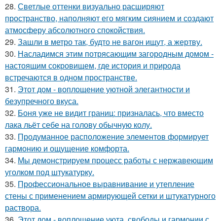
28.
Светлые оттенки визуально расширяют
пространство, наполняют его мягким сиянием и создают
атмосферу абсолютного спокойствия.
29.
Зашли в метро так, будто не вагон ищут, а жертву.
30.
Насладимся этим потрясающим загородным домом -
настоящим сокровищем, где история и природа
встречаются в одном пространстве.
31.
Этот дом - воплощение уютной элегантности и
безупречного вкуса.
32.
Боня уже не видит границ: призналась, что вместо
лака льёт себе на голову обычную колу.
33.
Продуманное расположение элементов формирует
гармонию и ощущение комфорта.
34.
Мы демонстрируем процесс работы с нержавеющим
уголком под штукатурку.
35.
Профессиональное выравнивание и утепление
стены с применением армирующей сетки и штукатурного
раствора.
36.
Этот дом - воплощение уюта, свободы и гармонии с