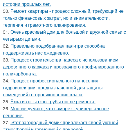
истории прошлых лет.
30.
Ремонт квартиры - процесс сложный, требующий не
только финансовых затрат, но и внимательности,
терпения и грамотного планирования.
31.
Очень красивый дом для большой и дружной семьи с
четырьмя детьми.
32.
Правильно подобранная палитра способна
поддерживать нас ежедневно.
33.
Процесс строительства навеса с использованием
деревянного каркаса и прозрачного профилированного
поликарбоната.
34.
Процесс профессионального нанесения
гидроизоляции, предназначенной для защиты
помещений от проникновения влаги.
35.
Ёлка из остатков трубы после ремонта.
36.
Многие думают, что саморез - универсальное
решение.
37.
Этот загородный домик привлекает своей уютной
атмосферой и гармонией с природой.