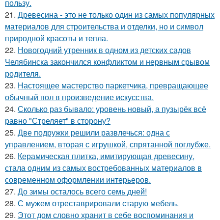
пользу.
21.
Древесина - это не только один из самых популярных
материалов для строительства и отделки, но и символ
природной красоты и тепла.
22.
Новогодний утренник в одном из детских садов
Челябинска закончился конфликтом и нервным срывом
родителя.
23.
Настоящее мастерство паркетчика, превращающее
обычный пол в произведение искусства.
24.
Сколько раз бывало: уровень новый, а пузырёк всё
равно "Стреляет" в сторону?
25.
Две подружки решили развлечься: одна с
управлением, вторая с игрушкой, спрятанной поглубже.
26.
Керамическая плитка, имитирующая древесину,
стала одним из самых востребованных материалов в
современном оформлении интерьеров.
27.
До зимы осталось всего семь дней!
28.
С мужем отреставрировали старую мебель.
29.
Этот дом словно хранит в себе воспоминания и