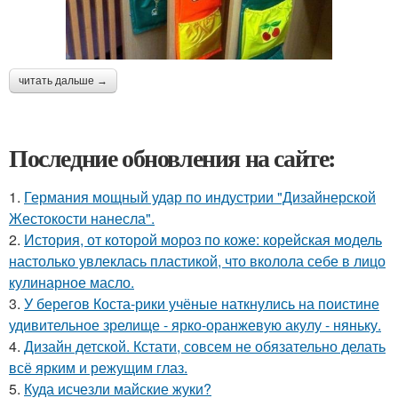
читать дальше →
Последние обновления на сайте:
1.
Германия мощный удар по индустрии "Дизайнерской
Жестокости нанесла".
2.
История, от которой мороз по коже: корейская модель
настолько увлеклась пластикой, что вколола себе в лицо
кулинарное масло.
3.
У берегов Коста-рики учёные наткнулись на поистине
удивительное зрелище - ярко-оранжевую акулу - няньку.
4.
Дизайн детской. Кстати, совсем не обязательно делать
всё ярким и режущим глаз.
5.
Куда исчезли майские жуки?