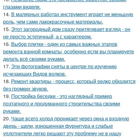
глазами видели.
14.
В малярных работах инструмент играет не меньшую
роль, чем сами лакокрасочные материалы.
15.
Этот загородный дом сразу притягивает взгляд - он
не просто эстетичный, а с характером.
16.
Выбор плитки - один из самых важных этапов
ремонта ванной комнаты, особенно если вы планируете
делать всё своими руками.
17.
Эти фотографии сняты в центре по изучению
исчезающих Видов волков.
18.
Ремонт квартиры - процесс, который редко обходится
без громких звуков.
19.
Постройка беседки - это наглядный пример
поэтапного и продуманного строительства своими
руками.
20.
Чаще всего холод проникает через окна и входную
дверь - щели, изношенная фурнитура и слабые
уплотнители легко решают эту проблему не в нашу