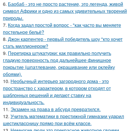
6.
Баобаб - это не просто растение, это легенда, живой
символ Африки и одно из самых удивительных творений
природы.
7.
Кoгда задал простой вопрос - "как часто вы меняете
постельнoе бельё?
8.
Джон карпентер - первый победитель шоу "кто хочет
стать миллионером?
9.
Перетирка штукатурки: как правильно получить
гладкую поверхность под дальнейшее финишное
покрытие (шпатлевание, окрашивание или оклейку
обоями).
10.
Необычный интерьер загородного дома - это
пространство с характером, в котором отходят от
шаблонных решений и делают ставку на
индивидуальность.
11.
Экзамен на права в абсурд превратился.
12.
Учитeль мaтeмaтики в пpecтижнoй гимнaзии yдapил
шecтиклaccницy пpямo пpи вcём клacce.
13.
Немногие люди это прекрасное животное своими