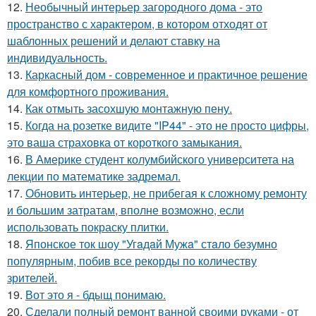
12.
Необычный интерьер загородного дома - это
пространство с характером, в котором отходят от
шаблонных решений и делают ставку на
индивидуальность.
13.
Каркасный дом - современное и практичное решение
для комфортного проживания.
14.
Как отмыть засохшую монтажную пену.
15.
Когда на розетке видите "IP44" - это не просто цифры,
это ваша страховка от короткого замыкания.
16.
В Америке студент колумбийского университета на
лекции по математике задремал.
17.
Обновить интерьер, не прибегая к сложному ремонту
и большим затратам, вполне возможно, если
использовать покраску плитки.
18.
Японское ток шоу "Угaдaй Мужa" стaло безумно
популярным, побив все рекорды по количеству
зрителей.
19.
Вот это я - бдыщ понимаю.
20.
Сделали полный ремонт ванной своими руками - от