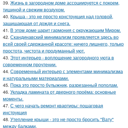
39.
Жизнь в загородном доме ассоциируется с покоем,
тишиной и свежим воздухом.
40.
Крыша - это не просто конструкция над головой,
защищающая от дождя и снега.
41.
В этом доме царит гармония с окружающим Миром.
42.
Скандинавский минимализм проявляется здесь во
всей своей сдержанной красоте: ничего лишнего, только
простота, чистота и продуманный уют.
43.
Этот интерьер - воплощение загородного уюта в
современном прочтении.
44.
Современный интерьер с элементами минимализма
и натуральными материалами.
45.
Пока это просто булыжник, разрезанный пополам.
46.
Укладка ламината от дверного проёма: основные
моменты.
47.
С чего начать ремонт квартиры: пошаговая
инструкция
48.
Утепление крыши - это не просто бросить "Вату"
между балками.