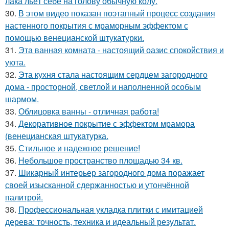
лака льёт себе на голову обычную колу.
30.
В этом видео показан поэтапный процесс создания
настенного покрытия с мраморным эффектом с
помощью венецианской штукатурки.
31.
Эта ванная комната - настоящий оазис спокойствия и
уюта.
32.
Эта кухня стала настоящим сердцем загородного
дома - просторной, светлой и наполненной особым
шармом.
33.
Облицовка ванны - отличная работа!
34.
Декоративное покрытие с эффектом мрамора
(венецианская штукатурка.
35.
Стильное и надежное решение!
36.
Небольшое пространство площадью 34 кв.
37.
Шикарный интерьер загородного дома поражает
своей изысканной сдержанностью и утончённой
палитрой.
38.
Профессиональная укладка плитки с имитацией
дерева: точность, техника и идеальный результат.