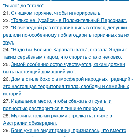
"Было" до "стало".
21.
Слишком горячие, чтобы игнорировать.
22.
"Только не Кусайся - я Положительный Персонаж".
23.
"В очередной раз отправившись в отпуск, девушки
решили по-особенному поблагодарить горничных за их
труд.
24.
"Надо бы Больше Зарабатывать", сказала Энджи с
таким серьёзным лицом, что спорить стало неловко.
25.
Зимой особенно остро чувствуется, каким должен
быть настоящий домашний уют.
26.
Дом в стиле бохо с атмосферой народных традиций -
это настоящая территория тепла, свободы и семейных
историй.
27.
Идеальное место, чтобы сбежать от суеты и
полностью раствориться в тишине природы.
28.
Мужчина голыми руками стрелка на пляже в
Австралии обезвредил.
29.
Боня уже не видит границ: призналась, что вместо