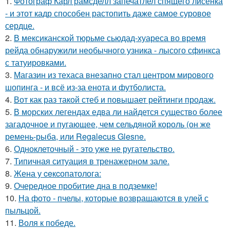
1.
Фотограф Карл рамсделл запечатлел спящего лисёнка
- и этот кадр способен растопить даже самое суровое
сердце.
2.
В мексиканской тюрьме сьюдад-хуареса во время
рейда обнаружили необычного узника - лысого сфинкса
с татуировками.
3.
Магазин из техаса внезапно стал центром мирового
шопинга - и всё из-за енота и футболиста.
4.
Вот как раз такой стеб и повышает рейтинги продаж.
5.
В морских легендах едва ли найдется существо более
загадочное и пугающее, чем сельдяной король (он же
ремень-рыба, или Regalecus Glesne.
6.
Одноклеточный - это уже не ругательство.
7.
Типичная ситуация в тренажерном зале.
8.
Жена у ceкcопатолога:
9.
Очередное пробитие дна в подземке!
10.
На фото - пчелы, которые возвращаются в улей с
пыльцой.
11.
Воля к победе.