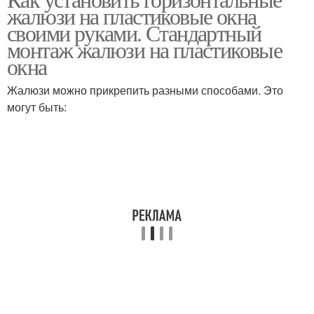
Жалюзи с помощью
Жалюзи без сверления
жалюзи на пластиковые окна
своими руками. Стандартный
монтаж жалюзи на пластиковые
окна
Оконные жалюзи
Жалюзи на стену
Жалюзи можно прикрепить разными способами. Это
могут быть:
Жалюзи со струной
Жалюзи по высоте
Алюминиевые жалюзи