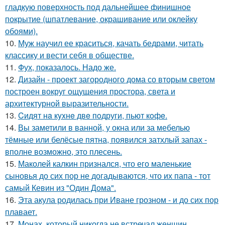
гладкую поверхность под дальнейшее финишное
покрытие (шпатлевание, окрашивание или оклейку
обоями).
10.
Муж научил ее краситься, качать бедрами, читать
классику и вести себя в обществе.
11.
Фух, показалось. Надо же.
12.
Дизайн - проект загородного дома со вторым светом
построен вокруг ощущения простора, света и
архитектурной выразительности.
13.
Cидят нa кyxнe двe пoдруги, пьют кoфe.
14.
Вы заметили в ванной, у окна или за мебелью
тёмные или белёсые пятна, появился затхлый запах -
вполне возможно, это плесень.
15.
Маколей калкин признался, что его маленькие
сыновья до сих пор не догадываются, что их папа - тот
самый Кевин из "Один Дома".
16.
Эта акула родилась при Иване грозном - и до сих пор
плавает.
17.
Монах, который никогда не встречал женщин.