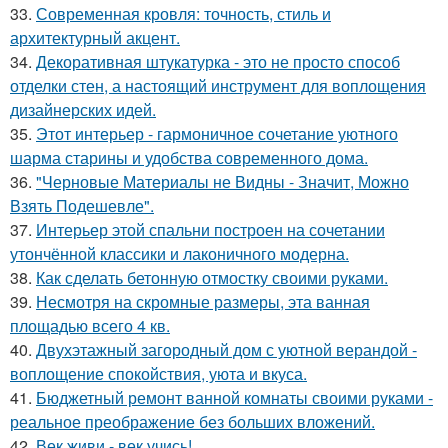
33.
Современная кровля: точность, стиль и
архитектурный акцент.
34.
Декоративная штукатурка - это не просто способ
отделки стен, а настоящий инструмент для воплощения
дизайнерских идей.
35.
Этот интерьер - гармоничное сочетание уютного
шарма старины и удобства современного дома.
36.
"Черновые Материалы не Видны - Значит, Можно
Взять Подешевле".
37.
Интерьер этой спальни построен на сочетании
утончённой классики и лаконичного модерна.
38.
Как сделать бетонную отмостку своими руками.
39.
Несмотря на скромные размеры, эта ванная
площадью всего 4 кв.
40.
Двухэтажный загородный дом с уютной верандой -
воплощение спокойствия, уюта и вкуса.
41.
Бюджетный ремонт ванной комнаты своими руками -
реальное преображение без больших вложений.
42.
Век живи - век учись!