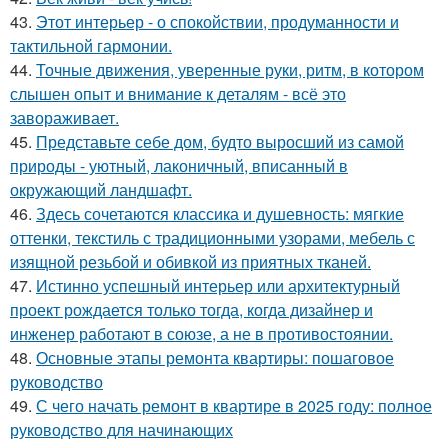
43.
Этот интерьер - о спокойствии, продуманности и
тактильной гармонии.
44.
Точные движения, уверенные руки, ритм, в котором
слышен опыт и внимание к деталям - всё это
завораживает.
45.
Представьте себе дом, будто выросший из самой
природы - уютный, лаконичный, вписанный в
окружающий ландшафт.
46.
Здесь сочетаются классика и душевность: мягкие
оттенки, текстиль с традиционными узорами, мебель с
изящной резьбой и обивкой из приятных тканей.
47.
Истинно успешный интерьер или архитектурный
проект рождается только тогда, когда дизайнер и
инженер работают в союзе, а не в противостоянии.
48.
Основные этапы ремонта квартиры: пошаговое
руководство
49.
С чего начать ремонт в квартире в 2025 году: полное
руководство для начинающих