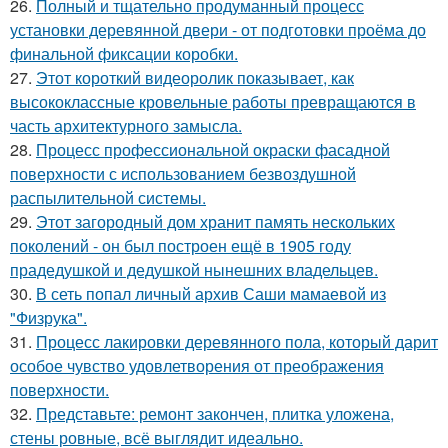
26.
Полный и тщательно продуманный процесс
установки деревянной двери - от подготовки проёма до
финальной фиксации коробки.
27.
Этот короткий видеоролик показывает, как
высококлассные кровельные работы превращаются в
часть архитектурного замысла.
28.
Процесс профессиональной окраски фасадной
поверхности с использованием безвоздушной
распылительной системы.
29.
Этот загородный дом хранит память нескольких
поколений - он был построен ещё в 1905 году
прадедушкой и дедушкой нынешних владельцев.
30.
В сеть попал личный архив Саши мамаевой из
"Физрука".
31.
Процесс лакировки деревянного пола, который дарит
особое чувство удовлетворения от преображения
поверхности.
32.
Представьте: ремонт закончен, плитка уложена,
стены ровные, всё выглядит идеально.