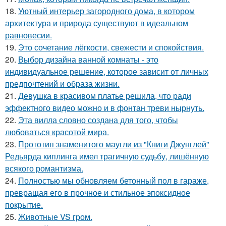
18.
Уютный интерьер загородного дома, в котором
архитектура и природа существуют в идеальном
равновесии.
19.
Это сочетание лёгкости, свежести и спокойствия.
20.
Выбор дизайна ванной комнаты - это
индивидуальное решение, которое зависит от личных
предпочтений и образа жизни.
21.
Девушка в красивом платье решила, что ради
эффектного видео можно и в фонтан треви нырнуть.
22.
Эта вилла словно создана для того, чтобы
любоваться красотой мира.
23.
Прототип знаменитого маугли из "Книги Джунглей"
Редьярда киплинга имел трагичную судьбу, лишённую
всякого романтизма.
24.
Полностью мы обновляем бетонный пол в гараже,
превращая его в прочное и стильное эпоксидное
покрытие.
25.
Животные VS гром.