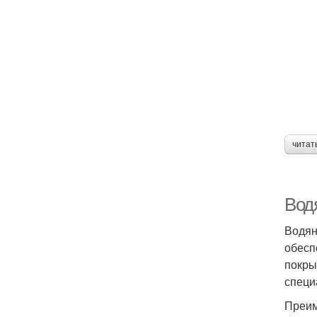
читат
Вод
Водян
обесп
покры
специ
Преим