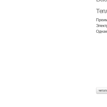
Теп
Преим
Элект
Однак
читат