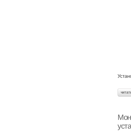
Устан
читат
Мон
уст