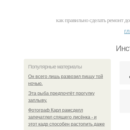
как правильно сделать ремонт до
г
Инс
Популярные материалы
Он всего лишь развозил пиццу той
ночью.
Эта рыба предпочтёт прогулку
заплыву.
Фотограф Карл рамсделл
запечатлел спящего лисёнка - и
этот кадр способен растопить даже