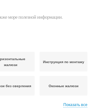
 также море полезной информации.
оризонтальные
Инструкция по монтажу
жалюзи
зи без сверления
Оконные жалюзи
Показать все
люзи по ширине
Жалюзи по высоте