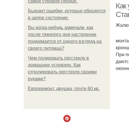
самое суровое сердце.
Как
Бывают ошибки, которые обходятся
Ста
в целое состояние.
Жалюз
Вы когда-нибудь замечали, как
Ал
после тяжелого дня настроение
монта
поднимается от одного взгляда на
кронш
своего питомца?
При п
Чем полировать оргстекло в
даютс
домашних условиях. Как
оконн
отполировать оргстекло своими
руками?
Евроремонт, двушка, почти 60 кв.