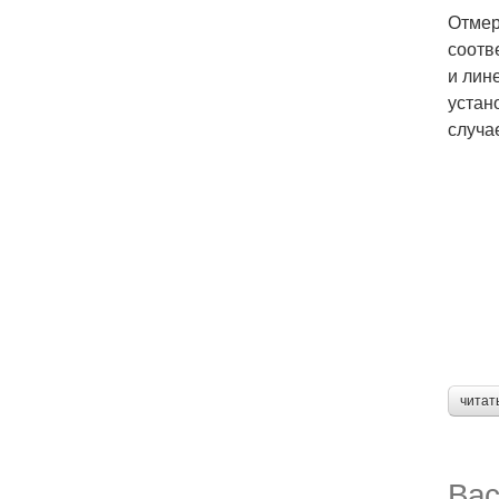
Отмер
соотв
и лин
устан
случа
читат
Вас