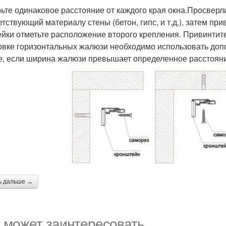
ьте одинаковое расстояние от каждого края окна.Просверли
етствующий материалу стены (бетон, гипс, и т.д.), затем 
ейки отметьте расположение второго крепления. Привинтит
овке горизонтальных жалюзи необходимо использовать доп
е, если ширина жалюзи превышает определенное расстоян
ь дальше →
 может заинтересовать