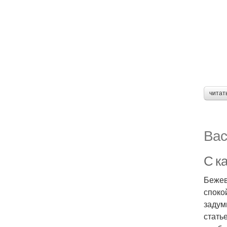
читат
Вас
С к
Бежев
споко
задум
стать