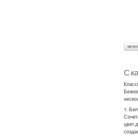
читат
С к
Класс
Бежев
неско
1. Бе
Сочет
цвет 
созда