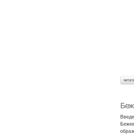
читат
Беж
Введ
Бежев
образ