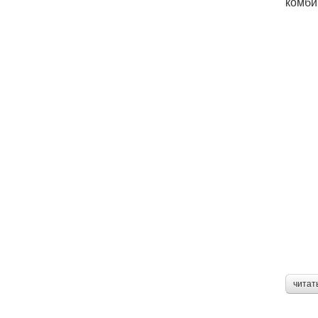
комби
читат