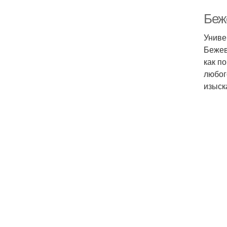
Беж
Униве
Бежев
как п
любог
изыск