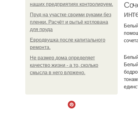
Соче
наших предприятиях контролируем.
инт
Пруд на участке своими руками без
пленки. Расчёт и рытьё котлована
Белый
для пруда
помощ
сочет
Евродвушка после капитального
ремонта.
Белый
Не размер дома определяет
Белый
качество жизни - а то, сколько
бодро
смысла в него вложено.
тонам
единс