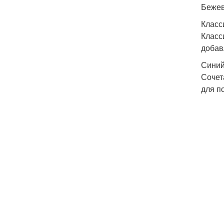
Бежев
Класс
Класс
добав
Синий
Сочет
для п