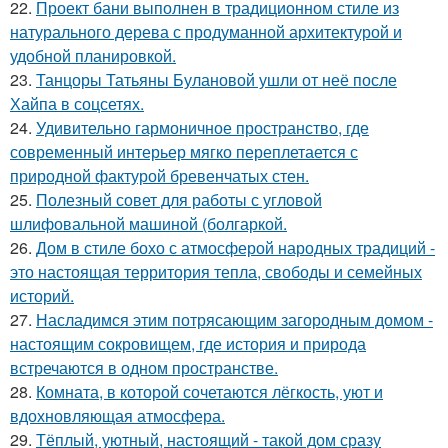
22.
Проект бани выполнен в традиционном стиле из
натурального дерева с продуманной архитектурой и
удобной планировкой.
23.
Танцоры Татьяны Булановой ушли от неё после
Хайпа в соцсетях.
24.
Удивительно гармоничное пространство, где
современный интерьер мягко переплетается с
природной фактурой бревенчатых стен.
25.
Полезный совет для работы с угловой
шлифовальной машиной (болгаркой.
26.
Дом в стиле бохо с атмосферой народных традиций -
это настоящая территория тепла, свободы и семейных
историй.
27.
Насладимся этим потрясающим загородным домом -
настоящим сокровищем, где история и природа
встречаются в одном пространстве.
28.
Комната, в которой сочетаются лёгкость, уют и
вдохновляющая атмосфера.
29.
Тёплый, уютный, настоящий - такой дом сразу