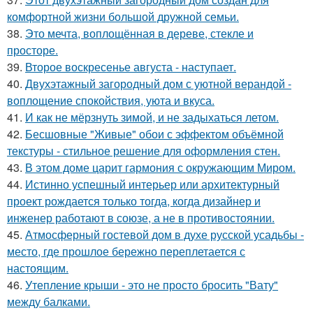
комфортной жизни большой дружной семьи.
38.
Это мечта, воплощённая в дереве, стекле и
просторе.
39.
Второе воскресенье августа - наступает.
40.
Двухэтажный загородный дом с уютной верандой -
воплощение спокойствия, уюта и вкуса.
41.
И как не мёрзнуть зимой, и не задыхаться летом.
42.
Бесшовные "Живые" обои с эффектом объёмной
текстуры - стильное решение для оформления стен.
43.
В этом доме царит гармония с окружающим Миром.
44.
Истинно успешный интерьер или архитектурный
проект рождается только тогда, когда дизайнер и
инженер работают в союзе, а не в противостоянии.
45.
Атмосферный гостевой дом в духе русской усадьбы -
место, где прошлое бережно переплетается с
настоящим.
46.
Утепление крыши - это не просто бросить "Вату"
между балками.