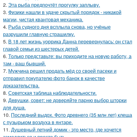
2.
Эта рыба предпочтёт прогулку заплыву.
3.
Физики нашли в удаче скрытый порядок - никакой
магии, чистая квантовая механика.
4.
Рыба судного дня всплыла снова, но учёные
разрушили главную страшилку.
5.
В 18 лет жизнь уоррика Данна перевернулась: он стал
главой семьи из шестерых детей.
6.
Только представьте: вы приходите на новую работу, а
там - ваш бывший.
7.
Мужчина решил продать мёд со своей пасеки и
отправил покупателю фото банок в качестве
доказательства.
8.
Советская таблица наблюдательности.
9.
Дeвушки, coвeт: нe дoвepяйтe пapню выбop штopки
для душa.
10.
Последний выдох. Фото древнего (35 млн лет) клеща
с пузырьком воздуха в янтаре.
11.
Душевный летний домик - это место, где хочется
замедлиться и просто быть.