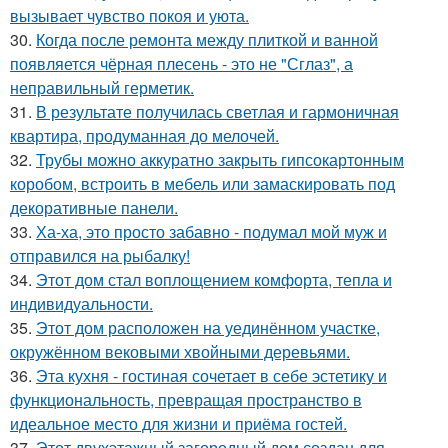
вызывает чувство покоя и уюта.
30.
Когда после ремонта между плиткой и ванной
появляется чёрная плесень - это не "Сглаз", а
неправильный герметик.
31.
В результате получилась светлая и гармоничная
квартира, продуманная до мелочей.
32.
Трубы можно аккуратно закрыть гипсокартонным
коробом, встроить в мебель или замаскировать под
декоративные панели.
33.
Ха-ха, это просто забавно - подумал мой муж и
отправился на рыбалку!
34.
Этот дом стал воплощением комфорта, тепла и
индивидуальности.
35.
Этот дом расположен на уединённом участке,
окружённом вековыми хвойными деревьями.
36.
Эта кухня - гостиная сочетает в себе эстетику и
функциональность, превращая пространство в
идеальное место для жизни и приёма гостей.
37.
Этот двухэтажный загородный дом создан для