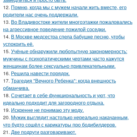
12.
Помню, когда мы с мужем начали жить вместе, его
родители нас очень поддержали.
13.
Во Владивостоке жители многоэтажки пожаловались
на агрессивное поведение пожилой соседки.
14.
В Москве медсестра спела бабушке песню, чтобы
успокоить её.
15.
Учёные обнаружили любопытную закономерность:
мужчины с психопатическими чертами часто кажутся
женщинам более сексуально привлекательными.
16.
Решила навести порядок.
17.
Трагедия "Вечного Ребенка": когда внешность
обманчива.
18.
Сочетает в себе функциональность и уют, что
идеально подходит для загородного отдыха.
19.
Искренне не понимаю эту моду.
20.
Мужик выглядит настолько нереально накачанным,
что будто сошёл с карикатуры про бодибилдеров.
21.
Две подруги разговаривают.