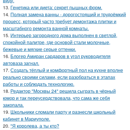
виду.
13.
Генетика или диета: секрет пышных форм.
14.
Полная замена ванны - дорогостоящий и трудоёмкий
процесс, который часто требует демонтажа плитки и
масштабного ремонта ванной комнаты.
15.
Интерьер загородного дома выполнен в светлой,
спокойной палитре, где основой стали молочные,
бежевые и мягкие серые оттенки.
16.
Блогер Амиран сардаров в угол руководителя
автоваза загнал.
17.
Создать тёплый и комфортный пол на кухне вполне
реально своими силами, если разобраться в этапах
работы и соблюдать технологию.
18.
Редактор "Москвы 24" решила сыграть в чёрный
юмор и так переусердствовала, что сама же себя
закопала.
19.
Школьники сломали парту и разнесли школьный
кабинет в Мариуполе.
20.
"Я королева, а ты кто?