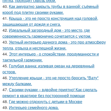
пятна, проходят сквозь обои.
40.
Как аккуратно закрыть трубы в ванной: съёмный
короб под плитку своими руками.
41.
Крыша - это не просто конструкция над головой,
защищающая от дождя и снега.
42.
Идеальный загородный дом - это место, где
современность гармонично сочетается с уютом.
43.
Уютный интерьер дачного дома - это про атмосферу
тепла, отдыха и неспешной жизни.
44.
Этот интерьер - о спокойствии, продуманности и
тактильной гармонии.
45.
Голубая ванна: изливая океан на деревянный
остров.
46.
Утепление крыши - это не просто бросить "Вату"
между балками.
47.
Своими руками – вдвойне приятно! Как сделать
ремонт в квартире без посторонней помощи
48.
Где можно отдохнуть с детьми в Москве
49.
Интерьер семейного дома.