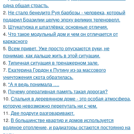
одна общая страсть.
2.
Не стало бенедито Руя барбозы - человека, который
подарил Бразилии целую эпоху великих теленовелл.
3.
Штукатурка и шпатлёвка: основные отличия.
4.
Что такое модульный дом и чем он отличается от
каркасного
5.
Всем привет. Уже просто опускаются руки, не
понимаю, как дальше жить в этой ситуации.
6.
Типичная ситуация в тренажерном зале.
7.
Екатерина Гордон к Путину из-за массового
уничтожения скота обратилась.
8.
"А я ведь понимала ….
9.
Почему оперативная память такая дорогая?
10.
Спальня в деревянном доме - это особая атмосфера,
которую невозможно перепутать ни с чем.
11.
Две подруги разговаривают.
12.
В большинстве квартир и домов используется
водяное отопление, и радиаторы остаются постоянно на