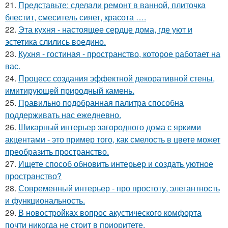
21.
Представьте: сделали ремонт в ванной, плиточка
блестит, смеситель сияет, красота ….
22.
Эта кухня - настоящее сердце дома, где уют и
эстетика слились воедино.
23.
Кухня - гостиная - пространство, которое работает на
вас.
24.
Процесс создания эффектной декоративной стены,
имитирующей природный камень.
25.
Правильно подобранная палитра способна
поддерживать нас ежедневно.
26.
Шикарный интерьер загородного дома с яркими
акцентами - это пример того, как смелость в цвете может
преобразить пространство.
27.
Ищете способ обновить интерьер и создать уютное
пространство?
28.
Современный интерьер - про простоту, элегантность
и функциональность.
29.
В новостройках вопрос акустического комфорта
почти никогда не стоит в приоритете.