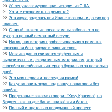
20.
20 лет ужаса: чудовищная история из США.
21.
Хотите сэкономить на ремонте?
22.
Эта акула родилась при Иване грозном - и до сих пор
плавает.
23.
Старый штакетник после замены забора - это не
мусор, а ценный ремонтный ресурс.
24.
Наглядная история профессионального ремонта,
показанная без прикрас и лишних слов.
25.
Мозаика давно считается эффектным и
выразительным декоративным материалом, который
способен преобразить интерьер буквально за несколько
дней.
26.
Это моя первая и. последняя рюмка!
27.
Как установить экран под ванну: пошагово и без
ошибок.
28.
Представьте: заказчик говорит "Хочу Красиво", но
бюджет - как на две банки шпатлёвки и батон.
29.
Полный и тщательно продуманный процесс