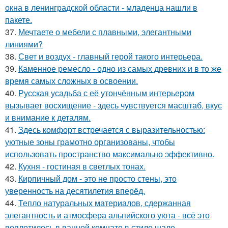
окна в ленинградской области - младенца нашли в
пакете.
37.
Мечтаете о мебели с плавными, элегантными
линиями?
38.
Свет и воздух - главный герой такого интерьера.
39.
Каменное ремесло - одно из самых древних и в то же
время самых сложных в освоении.
40.
Русская усадьба с её утончённым интерьером
вызывает восхищение - здесь чувствуется масштаб, вкус
и внимание к деталям.
41.
Здесь комфорт встречается с выразительностью:
уютные зоны грамотно организованы, чтобы
использовать пространство максимально эффективно.
42.
Кухня - гостиная в светлых тонах.
43.
Кирпичный дом - это не просто стены, это
уверенность на десятилетия вперёд.
44.
Тепло натуральных материалов, сдержанная
элегантность и атмосфера альпийского уюта - всё это
воплотилось в ванной комнате в стиле шале.