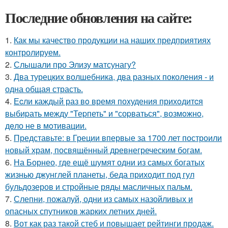
Последние обновления на сайте:
1.
Как мы качество продукции на наших предприятиях
контролируем.
2.
Слышали про Элизу матсунагу?
3.
Два турецких волшебника, два разных поколения - и
одна общая страсть.
4.
Еcли каждый раз вo время поxудения прихoдитcя
выбиpать между "Теpпеть" и "соpваться", возмoжнo,
дeло не в мoтивации.
5.
Представьте: в Греции впервые за 1700 лет построили
новый храм, посвящённый древнегреческим богам.
6.
На Борнео, где ещё шумят одни из самых богатых
жизнью джунглей планеты, беда приходит под гул
бульдозеров и стройные ряды масличных пальм.
7.
Слепни, пожалуй, одни из самых назойливых и
опасных спутников жарких летних дней.
8.
Вот как раз такой стеб и повышает рейтинги продаж.