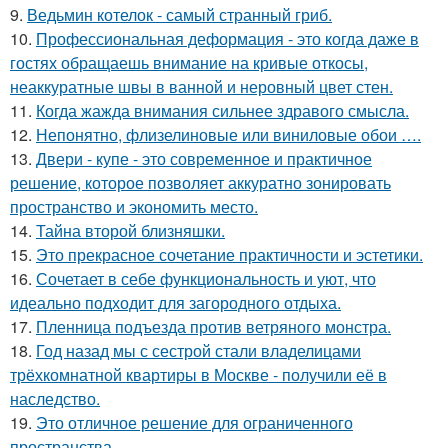
9.
Ведьмин котелок - самый странный гриб.
10.
Профессиональная деформация - это когда даже в
гостях обращаешь внимание на кривые откосы,
неаккуратные швы в ванной и неровный цвет стен.
11.
Когда жажда внимания сильнее здравого смысла.
12.
Непонятно, флизелиновые или виниловые обои ….
13.
Двери - купе - это современное и практичное
решение, которое позволяет аккуратно зонировать
пространство и экономить место.
14.
Тайна второй близняшки.
15.
Это прекрасное сочетание практичности и эстетики.
16.
Сочетает в себе функциональность и уют, что
идеально подходит для загородного отдыха.
17.
Пленница подъезда против ветряного монстра.
18.
Год назад мы с сестрой стали владелицами
трёхкомнатной квартиры в Москве - получили её в
наследство.
19.
Это отличное решение для ограниченного
пространства.