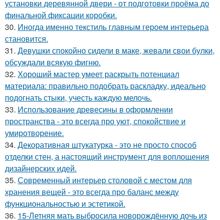
установки деревянной двери - от подготовки проёма до
финальной фиксации коробки.
30.
Иногда именно текстиль главным героем интерьера
становится.
31.
Девушки спокойно сидели в маке, жевали свои булки,
обсуждали всякую фигню.
32.
Хороший мастер умеет раскрыть потенциал
материала: правильно подобрать раскладку, идеально
подогнать стыки, учесть каждую мелочь.
33.
Использование древесины в оформлении
пространства - это всегда про уют, спокойствие и
умиротворение.
34.
Декоративная штукатурка - это не просто способ
отделки стен, а настоящий инструмент для воплощения
дизайнерских идей.
35.
Современный интерьер столовой с местом для
хранения вещей - это всегда про баланс между
функциональностью и эстетикой.
36.
15-Летняя мать выбросила новорождённую дочь из