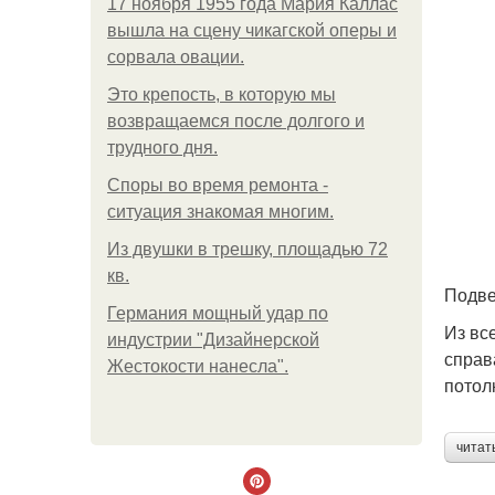
17 ноября 1955 года Мария Каллас
вышла на сцену чикагской оперы и
сорвала овации.
Это крепость, в которую мы
возвращаемся после долгого и
трудного дня.
Споры во время ремонта -
ситуация знакомая многим.
Из двушки в трешку, площадью 72
кв.
Подве
Германия мощный удар по
Из вс
индустрии "Дизайнерской
справ
Жестокости нанесла".
потол
читат