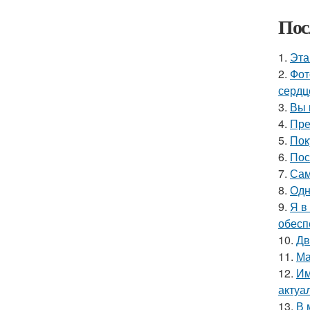
Пос
1.
Эта
2.
Фот
сердц
3.
Вы 
4.
Пре
5.
Пок
6.
Пос
7.
Сам
8.
Одн
9.
Я в
обесп
10.
Дв
11.
Ма
12.
Им
актуа
13.
В 