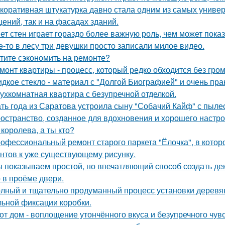
коративная штукатурка давно стала одним из самых униве
ений, так и на фасадах зданий.
ет стен играет гораздо более важную роль, чем может показ
e-то в лесу три девушки просто записали милое видео.
тите сэкономить на ремонте?
монт квартиры - процесс, который редко обходится без гром
дкое стекло - материал с "Долгой Биографией" и очень пр
ухкомнатная квартира с безупречной отделкой.
ть года из Саратова устроила сыну "Собачий Кайф" с пыле
остранство, созданное для вдохновения и хорошего настро
 королева, а ты кто?
офессиональный ремонт старого паркета "Ёлочка", в котор
нтов к уже существующему рисунку.
 показываем простой, но впечатляющий способ создать де
 в проёме двери.
лный и тщательно продуманный процесс установки деревян
ьной фиксации коробки.
от дом - воплощение утончённого вкуса и безупречного чувс