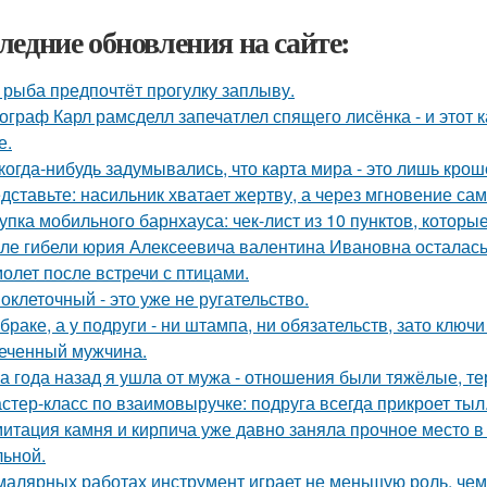
ледние обновления на сайте:
 рыба предпочтёт прогулку заплыву.
ограф Карл рамсделл запечатлел спящего лисёнка - и этот 
е.
когда-нибудь задумывались, что карта мира - это лишь кро
дставьте: насильник хватает жертву, а через мгновение са
упка мобильного барнхауса: чек-лист из 10 пунктов, котор
ле гибели юрия Алексеевича валентина Ивановна осталась
олет после встречи с птицами.
оклеточный - это уже не ругательство.
 браке, а у подруги - ни штампа, ни обязательств, зато ключ
еченный мужчина.
а года назад я ушла от мужа - отношения были тяжёлые, те
стер-класс по взаимовыручке: подруга всегда прикроет тыл
итация камня и кирпича уже давно заняла прочное место в
льной.
малярных работах инструмент играет не меньшую роль, че