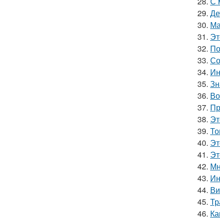
28.
С 
29.
Де
30.
Ма
31.
Эт
32.
По
33.
Со
34.
Ин
35.
Зн
36.
Во
37.
Пр
38.
Эт
39.
То
40.
Эт
41.
Эт
42.
Мн
43.
Ин
44.
Ви
45.
Тр
46.
Ка