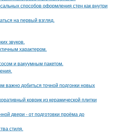
рсальных способов оформления стен как внутри
аться на первый взгляд.
ких звуков.
актичным характером.
сосом и вакуумным пакетом.
ения.
ом важно добиться точной подгонки новых
коративный коврик из керамической плитки
ной двери - от подготовки проёма до
тва стиля.