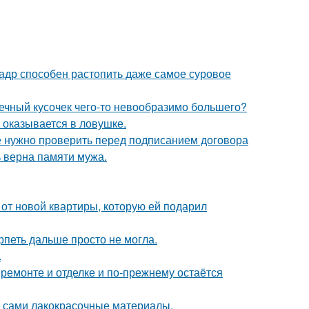
кадр способен растопить даже самое суровое
шечный кусочек чего-то невообразимо большего?
м оказывается в ловушке.
ые нужно проверить перед подписанием договора
 верна памяти мужа.
и от новой квартиры, которую ей подарил
рпеть дальше просто не могла.
.
 ремонте и отделке и по-прежнему остаётся
м сами лакокрасочные материалы.