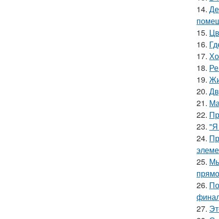
14.
Де
помещ
15.
Цв
16.
Гд
17.
Хо
18.
Ре
19.
Жи
20.
Дв
21.
Ма
22.
Пр
23.
"Я
24.
Пр
элеме
25.
Мы
прямо
26.
По
финал
27.
Эт