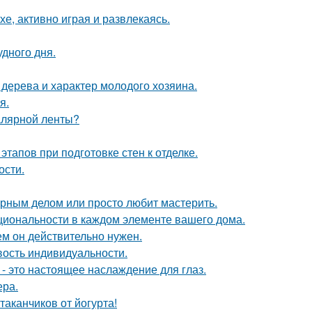
е, активно играя и развлекаясь.
удного дня.
 дерева и характер молодого хозяина.
я.
малярной ленты?
тапов при подготовке стен к отделке.
ости.
лярным делом или просто любит мастерить.
циональности в каждом элементе вашего дома.
ем он действительно нужен.
ивость индивидуальности.
- это настоящее наслаждение для глаз.
ера.
таканчиков от йогурта!