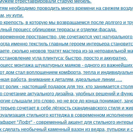
мужем отреставрировали старую мебель.
тям необходимо проводить много времени на свежем воздух
м, ну купи.
о крепость, в которую мы возвращаемся после долгого и тр
лный процесс облицовки террасы и отделки фасада.
временное пространство, где сочетаются уют натурального
огда именно текстиль главным героем интерьера становитс
аете, сколько нервов тратят мастера из-за неправильной 
сстановление угла плинтуса: быстро, просто и аккуратно.
оцесс монтажа штукатурных маяков - одного из важнейших э
от дом стал воплощением комфорта, тепла и индивидуальн
нкая работа, внимание к деталям, идеальные линии ….
от ролик - настоящий подарок для тех, кто занимается сто
о сочетание актуального дизайна, удобных решений и функ
огие слышали это слово, но не все до конца понимают, зач
терьер сочетает в себе лёгкость скандинавского стиля и ж
зуализация стильного коттеджа в современном исполнении 
афарет "Лофт" - современный акцент для стильного интерь
к сделать необычный каменный вазон из ведра, пупырки и с