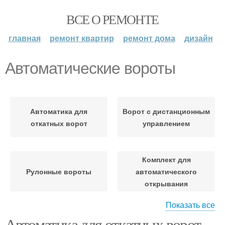
ВСЕ О РЕМОНТЕ
главная
ремонт квартир
ремонт дома
дизайн
Автоматические вороты
Автоматика для
Ворот с дистанционным
откатных ворот
управлением
Комплект для
Рулонные вороты
автоматического
открывания
Показать все
Автоматика для откатных ворот,
Привод для откатных