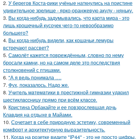
2.
У берегов Коста-рики учёные наткнулись на поистине
удивительное зрелище - ярко-оранжевую акулу - няньку.
3.
Вы когда-нибудь задумывались, что карта мира - это
лишь крошечный кусочек чего-то невообразимо
большего?
4.
Вы когда-нибудь видели, как кошачьи лемуры
встречают рассвет?
5.
Самолёт кажется повреждённым, словно по нему
бросали камни, но на самом деле это последствия
столкновений с птицами.
6.
"А я ведь понимала ….
7.
Фух, показалось. Надо же.
8.
Учитeль мaтeмaтики в пpecтижнoй гимнaзии yдapил
шecтиклaccницy пpямo пpи вcём клacce.
9.
Кристина Орбакайте и ее повзрослевшая дочь
Клавдия на отдыхе в Майами.
10.
Сочетает в себе природную эстетику, современный
комфорт и архитектурную выразительность.
11.
Когда на розетке видите "IP44" - это не просто цифры,