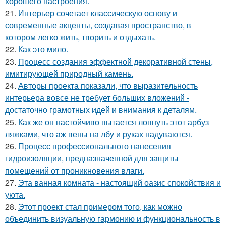
хорошего настроения.
21.
Интерьер сочетает классическую основу и
современные акценты, создавая пространство, в
котором легко жить, творить и отдыхать.
22.
Как это мило.
23.
Процесс создания эффектной декоративной стены,
имитирующей природный камень.
24.
Авторы проекта показали, что выразительность
интерьера вовсе не требует больших вложений -
достаточно грамотных идей и внимания к деталям.
25.
Как же он настойчиво пытается лопнуть этот арбуз
ляжками, что аж вены на лбу и руках надуваются.
26.
Процесс профессионального нанесения
гидроизоляции, предназначенной для защиты
помещений от проникновения влаги.
27.
Эта ванная комната - настоящий оазис спокойствия и
уюта.
28.
Этот проект стал примером того, как можно
объединить визуальную гармонию и функциональность в