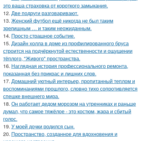
это ваша страховка от короткого замыкания.
12.
Две подруги разговаривают.
13.
Женский футбол ещё никогда не был таким
зрелищным … и таким неожиданным.
14.
Просто страшное событие.
15.
Дизайн холла в доме из профилированного бруса
строится на подчёркнутой естественности и ощущении
тёплого, "Живого" пространства.
16.
Наглядная история профессионального ремонта,
показанная без прикрас и лишних слов.
17.
Домашний уютный интерьер, пропитанный теплом и
воспоминаниями прошлого, словно тихо сопротивляется
спешке внешнего мира.
18.
Он работает дедом морозом на утренниках и раньше
думал, что самое тяжёлое - это костюм, жара и сбитый
голос.
19.
У моей дочки родился сын.
20.
Пространство, созданное для вдохновения и