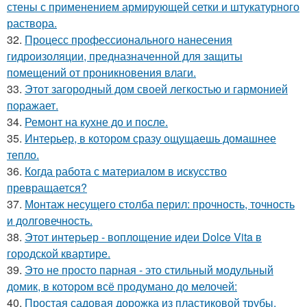
стены с применением армирующей сетки и штукатурного
раствора.
32.
Процесс профессионального нанесения
гидроизоляции, предназначенной для защиты
помещений от проникновения влаги.
33.
Этот загородный дом своей легкостью и гармонией
поражает.
34.
Ремонт на кухне до и после.
35.
Интерьер, в котором сразу ощущаешь домашнее
тепло.
36.
Когда работа с материалом в искусство
превращается?
37.
Монтаж несущего столба перил: прочность, точность
и долговечность.
38.
Этот интерьер - воплощение идеи Dolce Vita в
городской квартире.
39.
Это не просто парная - это стильный модульный
домик, в котором всё продумано до мелочей:
40.
Простая садовая дорожка из пластиковой трубы.