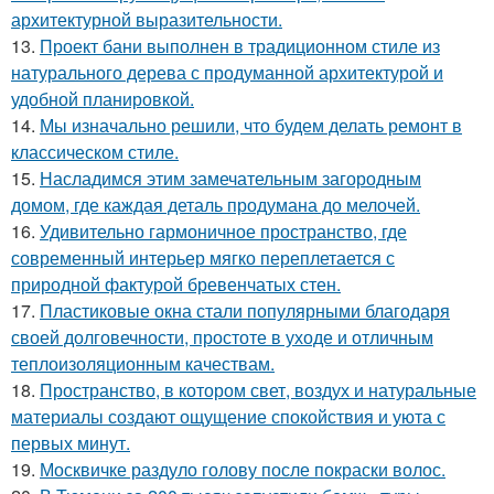
архитектурной выразительности.
13.
Проект бани выполнен в традиционном стиле из
натурального дерева с продуманной архитектурой и
удобной планировкой.
14.
Мы изначально решили, что будем делать ремонт в
классическом стиле.
15.
Насладимся этим замечательным загородным
домом, где каждая деталь продумана до мелочей.
16.
Удивительно гармоничное пространство, где
современный интерьер мягко переплетается с
природной фактурой бревенчатых стен.
17.
Пластиковые окна стали популярными благодаря
своей долговечности, простоте в уходе и отличным
теплоизоляционным качествам.
18.
Пространство, в котором свет, воздух и натуральные
материалы создают ощущение спокойствия и уюта с
первых минут.
19.
Москвичке раздуло голову после покраски волос.