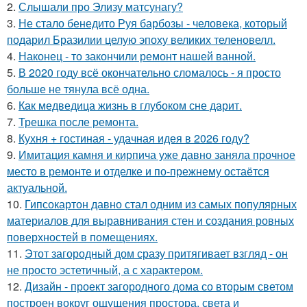
2.
Слышали про Элизу матсунагу?
3.
Не стало бенедито Руя барбозы - человека, который
подарил Бразилии целую эпоху великих теленовелл.
4.
Наконец - то закончили ремонт нашей ванной.
5.
В 2020 году всё окончательно сломалось - я просто
больше не тянула всё одна.
6.
Как медведица жизнь в глубоком сне дарит.
7.
Трешка после ремонта.
8.
Кухня + гостиная - удачная идея в 2026 году?
9.
Имитация камня и кирпича уже давно заняла прочное
место в ремонте и отделке и по-прежнему остаётся
актуальной.
10.
Гипсокартон давно стал одним из самых популярных
материалов для выравнивания стен и создания ровных
поверхностей в помещениях.
11.
Этот загородный дом сразу притягивает взгляд - он
не просто эстетичный, а с характером.
12.
Дизайн - проект загородного дома со вторым светом
построен вокруг ощущения простора, света и