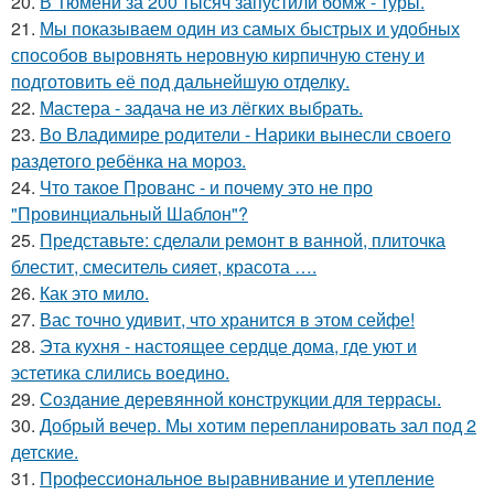
20.
В Тюмени за 200 тысяч запустили бомж - туры.
21.
Мы показываем один из самых быстрых и удобных
способов выровнять неровную кирпичную стену и
подготовить её под дальнейшую отделку.
22.
Мастера - задача не из лёгких выбрать.
23.
Во Владимире родители - Нарики вынесли своего
раздетого ребёнка на мороз.
24.
Что такое Прованс - и почему это не про
"Провинциальный Шаблон"?
25.
Представьте: сделали ремонт в ванной, плиточка
блестит, смеситель сияет, красота ….
26.
Как это мило.
27.
Вас точно удивит, что хранится в этом сейфе!
28.
Эта кухня - настоящее сердце дома, где уют и
эстетика слились воедино.
29.
Создание деревянной конструкции для террасы.
30.
Добрый вечер. Мы хотим перепланировать зал под 2
детские.
31.
Профессиональное выравнивание и утепление