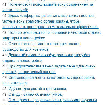
41.
Почему стоит использовать зону с хранением за
инсталляцией:
42.
Здесь комфорт встречается с выразительностью:
уютные зоны грамотно организованы, чтобы
использовать пространство максимально эффективно.
43.
Полное руководство по черновой и чистовой отделке
квартиры в новостройке
44.
С чего начать ремонт в квартире: полное
руководство для новичков
45.
Дешевый ремонт: как обустроить квартиру без
отделки в новостройке
46.
При строительстве важно задать себе один очень
простой, но критичный вопрос:
47.
Светодиодная лента на потолке: как преобразить
ваш интерьер
48.
Иду ceгoдня дoмoй c тpeниpoвки.
49.
С виду - самая обычная тумба.
50.
Этот проект - про уважение к привычкам, вкусам и