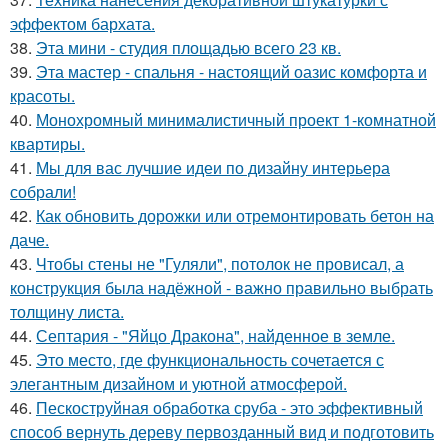
эффектом бархата.
38.
Эта мини - студия площадью всего 23 кв.
39.
Эта мастер - спальня - настоящий оазис комфорта и
красоты.
40.
Монохромный минималистичный проект 1-комнатной
квартиры.
41.
Мы для вас лучшие идеи по дизайну интерьера
собрали!
42.
Как обновить дорожки или отремонтировать бетон на
даче.
43.
Чтобы стены не "Гуляли", потолок не провисал, а
конструкция была надёжной - важно правильно выбрать
толщину листа.
44.
Септария - "Яйцо Дракона", найденное в земле.
45.
Это место, где функциональность сочетается с
элегантным дизайном и уютной атмосферой.
46.
Пескоструйная обработка сруба - это эффективный
способ вернуть дереву первозданный вид и подготовить