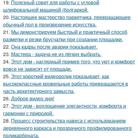
19.
Полезный совет для работы с угловой
шлифовальной машиной (болгаркой.
20.
Настоящее мастерство паркетчика, превращающее
обычный пол в произведение искусства.
21.
Мы демонстрируем быстрый и практичный способ
разметки и резки брусчатки при создании площадки.
22.
Она кадры после аварии показывает.
23.
Мастера - задача не из лёгких выбрать.
24.
Этот дом - наглядный пример того, что уют и комфорт
вовсе не зависят от площади.
25.
Этот короткий видеоролик показывает, как
высококлассные кровельные работы превращаются в
часть архитектурного замысла.
26.
Доброе видео дня!
27.
Этот дом - воплощение элегантности, комфорта и
гармонии с природой.
28.
Процесс строительства навеса с использованием
деревянного каркаса и прозрачного профилированного
поликарбоната.