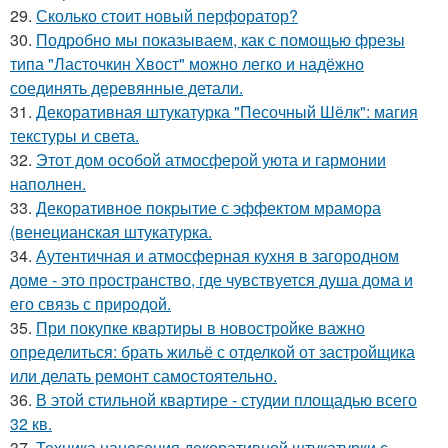
29.
Сколько стоит новый перфоратор?
30.
Подробно мы показываем, как с помощью фрезы
типа "Ласточкин Хвост" можно легко и надёжно
соединять деревянные детали.
31.
Декоративная штукатурка "Песочный Шёлк": магия
текстуры и света.
32.
Этот дом особой атмосферой уюта и гармонии
наполнен.
33.
Декоративное покрытие с эффектом мрамора
(венецианская штукатурка.
34.
Аутентичная и атмосферная кухня в загородном
доме - это пространство, где чувствуется душа дома и
его связь с природой.
35.
При покупке квартиры в новостройке важно
определиться: брать жильё с отделкой от застройщика
или делать ремонт самостоятельно.
36.
В этой стильной квартире - студии площадью всего
32 кв.
37.
Техника нанесения декоративной штукатурки с