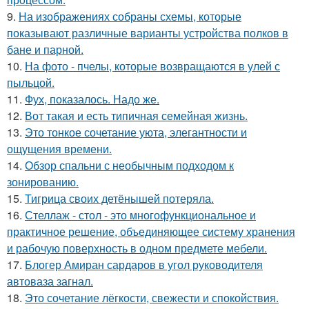
9.
На изображениях собраны схемы, которые
показывают различные варианты устройства полков в
бане и парной.
10.
На фото - пчелы, которые возвращаются в улей с
пыльцой.
11.
Фух, показалось. Надо же.
12.
Вот такая и есть типичная семейная жизнь.
13.
Это тонкое сочетание уюта, элегантности и
ощущения времени.
14.
Обзор спальни с необычным подходом к
зонированию.
15.
Тигрица своих детёнышей потеряла.
16.
Стеллаж - стол - это многофункциональное и
практичное решение, объединяющее систему хранения
и рабочую поверхность в одном предмете мебели.
17.
Блогер Амиран сардаров в угол руководителя
автоваза загнал.
18.
Это сочетание лёгкости, свежести и спокойствия.