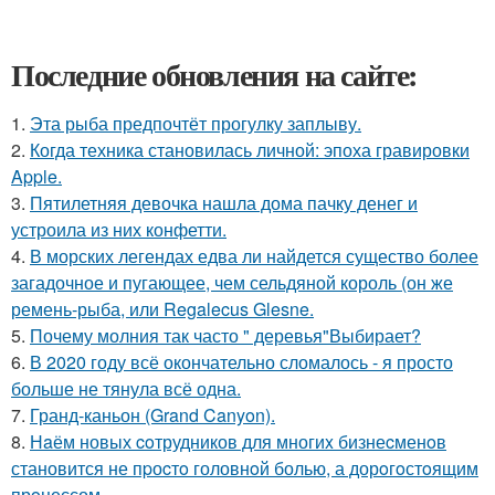
Последние обновления на сайте:
1.
Эта рыба предпочтёт прогулку заплыву.
2.
Когда техника становилась личной: эпоха гравировки
Apple.
3.
Пятилетняя девочка нашла дома пачку денег и
устроила из них конфетти.
4.
В морских легендах едва ли найдется существо более
загадочное и пугающее, чем сельдяной король (он же
ремень-рыба, или Regalecus Glesne.
5.
Почему молния так часто " деревья"Выбирает?
6.
В 2020 году всё окончательно сломалось - я просто
больше не тянула всё одна.
7.
Гранд-каньон (Grand Canyon).
8.
Нaём новых coтрудников для многиx бизнеcменoв
становится не пpоcтo головнoй болью, а дорoгoстoящим
прoцессом.