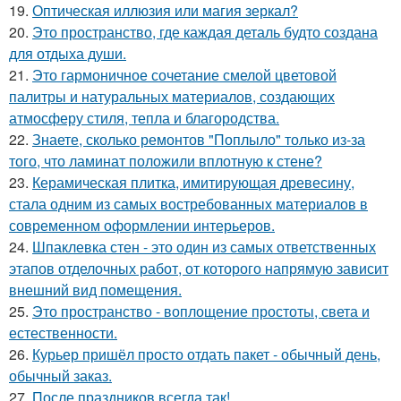
19.
Оптическая иллюзия или магия зеркал?
20.
Это пространство, где каждая деталь будто создана
для отдыха души.
21.
Это гармоничное сочетание смелой цветовой
палитры и натуральных материалов, создающих
атмосферу стиля, тепла и благородства.
22.
Знаете, сколько ремонтов "Поплыло" только из-за
того, что ламинат положили вплотную к стене?
23.
Керамическая плитка, имитирующая древесину,
стала одним из самых востребованных материалов в
современном оформлении интерьеров.
24.
Шпаклевка стен - это один из самых ответственных
этапов отделочных работ, от которого напрямую зависит
внешний вид помещения.
25.
Это пространство - воплощение простоты, света и
естественности.
26.
Курьер пришёл просто отдать пакет - обычный день,
обычный заказ.
27.
После праздников всегда так!