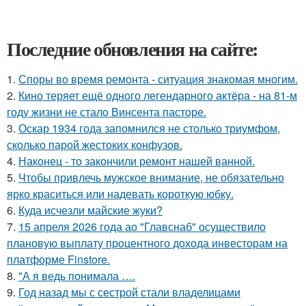
Последние обновления на сайте:
1.
Споры во время ремонта - ситуация знакомая многим.
2.
Кино теряет ещё одного легендарного актёра - на 81-м
году жизни не стало Винсента пасторе.
3.
Оскар 1934 года запомнился не столько триумфом,
сколько парой жестоких конфузов.
4.
Наконец - то закончили ремонт нашей ванной.
5.
Чтобы привлечь мужское внимание, не обязательно
ярко краситься или надевать короткую юбку.
6.
Куда исчезли майские жуки?
7.
15 апреля 2026 года ао "Главснаб" осуществило
плановую выплату процентного дохода инвесторам на
платформе Finstore.
8.
"А я ведь понимала ….
9.
Год назад мы с сестрой стали владелицами