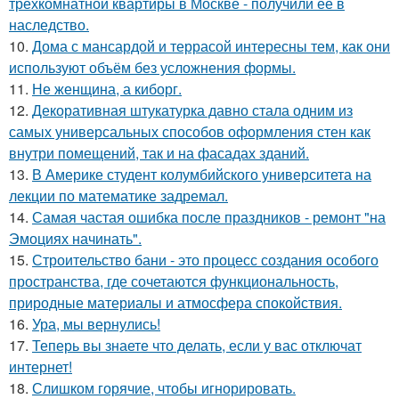
трёхкомнатной квартиры в Москве - получили её в
наследство.
10.
Дома с мансардой и террасой интересны тем, как они
используют объём без усложнения формы.
11.
Не женщина, а киборг.
12.
Декоративная штукатурка давно стала одним из
самых универсальных способов оформления стен как
внутри помещений, так и на фасадах зданий.
13.
В Америке студент колумбийского университета на
лекции по математике задремал.
14.
Самая частая ошибка после праздников - ремонт "на
Эмоциях начинать".
15.
Строительство бани - это процесс создания особого
пространства, где сочетаются функциональность,
природные материалы и атмосфера спокойствия.
16.
Ура, мы вернулись!
17.
Теперь вы знаете что делать, если у вас отключат
интернет!
18.
Слишком горячие, чтобы игнорировать.