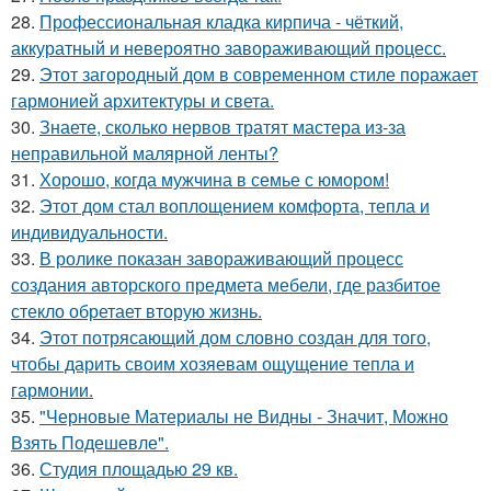
28.
Профессиональная кладка кирпича - чёткий,
аккуратный и невероятно завораживающий процесс.
29.
Этот загородный дом в современном стиле поражает
гармонией архитектуры и света.
30.
Знаете, сколько нервов тратят мастера из-за
неправильной малярной ленты?
31.
Хорошо, когда мужчина в семье с юмором!
32.
Этот дом стал воплощением комфорта, тепла и
индивидуальности.
33.
В ролике показан завораживающий процесс
создания авторского предмета мебели, где разбитое
стекло обретает вторую жизнь.
34.
Этот потрясающий дом словно создан для того,
чтобы дарить своим хозяевам ощущение тепла и
гармонии.
35.
"Черновые Материалы не Видны - Значит, Можно
Взять Подешевле".
36.
Студия площадью 29 кв.