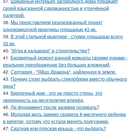
37.
Шикарный интерьер загородного дома поражает
своей изысканной сдержанностью и утончённой
палитрой.
38.
Мы представляем реализованный проект
однокомнатной квартиры площадью 43 кв.
39.
В этой стильной квартире - студии площадью всего
32 кв.
40.
"Игра в кальмара" в строительстве?
41.
Бюджетный ремонт ванной комнаты своими руками -
реальное преображение без больших вложений.
42.
Септария - "Яйцо Дракона", найденное в земле.
43.
Почему стоит выбрать стеклоблоки вместо обычного
окна?
44.
Кирпичный дом - это не просто стены, это
уверенность на десятилетия вперёд.
45.
Ли фундамент после заливки поливать?
46.
Молодая мать заживо сварила 8-месячного ребенка
в кипятке, потому что устала менять подгузники.
47.
Скатная или плоская крыша - что выбрать?