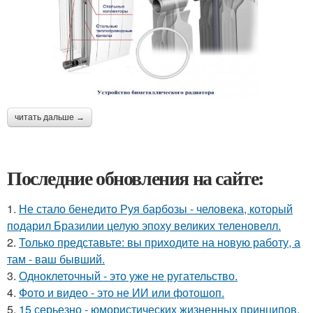
читать дальше →
Последние обновления на сайте:
1.
Не стало бенедито Руя барбозы - человека, который
подарил Бразилии целую эпоху великих теленовелл.
2.
Только представьте: вы приходите на новую работу, а
там - ваш бывший.
3.
Одноклеточный - это уже не ругательство.
4.
Фото и видео - это не ИИ или фотошоп.
5.
15 серьезно - юмористических жизненных принципов,