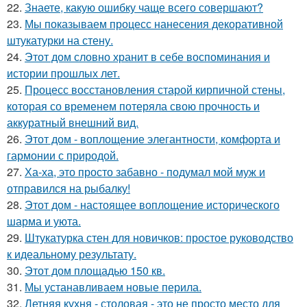
22.
Знаете, какую ошибку чаще всего совершают?
23.
Мы показываем процесс нанесения декоративной
штукатурки на стену.
24.
Этот дом словно хранит в себе воспоминания и
истории прошлых лет.
25.
Процесс восстановления старой кирпичной стены,
которая со временем потеряла свою прочность и
аккуратный внешний вид.
26.
Этот дом - воплощение элегантности, комфорта и
гармонии с природой.
27.
Ха-ха, это просто забавно - подумал мой муж и
отправился на рыбалку!
28.
Этот дом - настоящее воплощение исторического
шарма и уюта.
29.
Штукатурка стен для новичков: простое руководство
к идеальному результату.
30.
Этот дом площадью 150 кв.
31.
Мы устанавливаем новые перила.
32.
Летняя кухня - столовая - это не просто место для