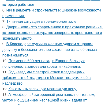
которые работают:
6.
ИИ в ремонте и строительстве: широкие возможности
применения.
7.
Типичная ситуация в тренажерном зале.
8.
Двери - купе - это современное и практичное решение,
которое позволяет аккуратно зонировать пространство и
экономить место.
9.
В Краснодаре мужчина жестким ударом отправил
девушку в бессознательное состояние из-за её отказа
познакомиться.
10.
Примерно 600 лет назад в Европе большую
популярность завоевали кровати - кабинеты.
11.
Год назад мы с сестрой стали владелицами
трёхкомнатной квартиры в Москве - получили её в
наследство.
12.
Как отмыть засохшую монтажную пену.
13.
Атмосферный загородный дом наполнен теплом,
уютом и ощущением неспешной жизни вдали от