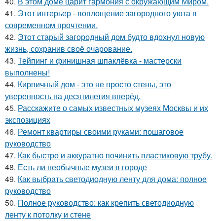
40.
В этом доме царит гармония с окружающим Миром.
41.
Этот интерьер - воплощение загородного уюта в
современном прочтении.
42.
Этот старый загородный дом будто вдохнул новую
жизнь, сохранив своё очарование.
43.
Тейпинг и финишная шпаклёвка - мастерски
выполнены!
44.
Кирпичный дом - это не просто стены, это
уверенность на десятилетия вперёд.
45.
Расскажите о самых известных музеях Москвы и их
экспозициях
46.
Ремонт квартиры своими руками: пошаговое
руководство
47.
Как быстро и аккуратно починить пластиковую трубу.
48.
Есть ли необычные музеи в городе
49.
Как выбрать светодиодную ленту для дома: полное
руководство
50.
Полное руководство: как крепить светодиодную
ленту к потолку и стене