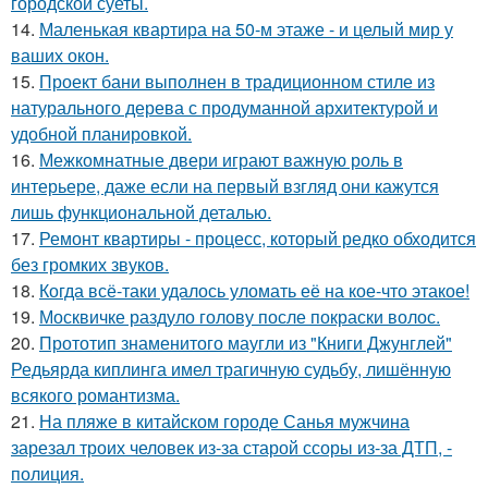
городской суеты.
14.
Маленькая квартира на 50-м этаже - и целый мир у
ваших окон.
15.
Проект бани выполнен в традиционном стиле из
натурального дерева с продуманной архитектурой и
удобной планировкой.
16.
Межкомнатные двери играют важную роль в
интерьере, даже если на первый взгляд они кажутся
лишь функциональной деталью.
17.
Ремонт квартиры - процесс, который редко обходится
без громких звуков.
18.
Когда всё-таки удалось уломать её на кое-что этакое!
19.
Москвичке раздуло голову после покраски волос.
20.
Прототип знаменитого маугли из "Книги Джунглей"
Редьярда киплинга имел трагичную судьбу, лишённую
всякого романтизма.
21.
На пляже в китайском городе Санья мужчина
зарезал троих человек из-за старой ссоры из-за ДТП, -
полиция.