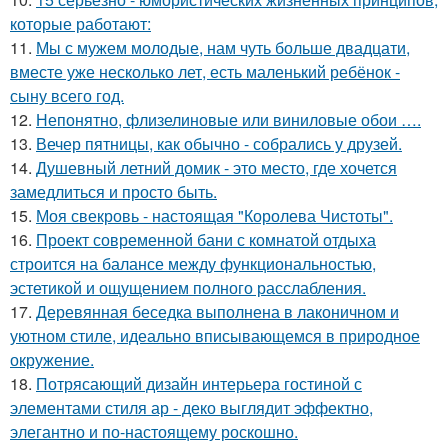
которые работают:
11.
Мы с мужем молодые, нам чуть больше двадцати,
вместе уже несколько лет, есть маленький ребёнок -
сыну всего год.
12.
Непонятно, флизелиновые или виниловые обои ….
13.
Вечер пятницы, как обычно - собрались у друзей.
14.
Душевный летний домик - это место, где хочется
замедлиться и просто быть.
15.
Моя свекровь - настоящая "Королева Чистоты".
16.
Проект современной бани с комнатой отдыха
строится на балансе между функциональностью,
эстетикой и ощущением полного расслабления.
17.
Деревянная беседка выполнена в лаконичном и
уютном стиле, идеально вписывающемся в природное
окружение.
18.
Потрясающий дизайн интерьера гостиной с
элементами стиля ар - деко выглядит эффектно,
элегантно и по-настоящему роскошно.