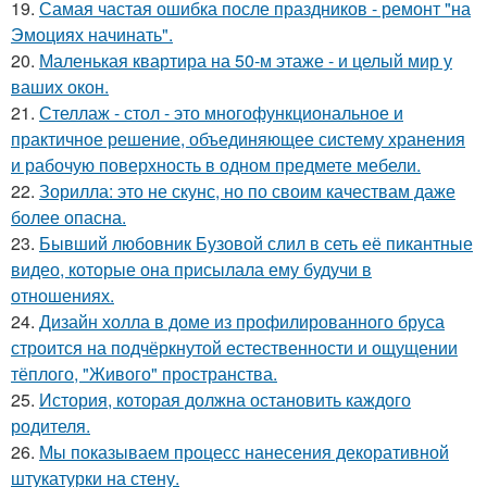
19.
Самая частая ошибка после праздников - ремонт "на
Эмоциях начинать".
20.
Маленькая квартира на 50-м этаже - и целый мир у
ваших окон.
21.
Стеллаж - стол - это многофункциональное и
практичное решение, объединяющее систему хранения
и рабочую поверхность в одном предмете мебели.
22.
Зорилла: это не скунс, но по своим качествам даже
более опасна.
23.
Бывший любовник Бузовой слил в сеть её пикантные
видео, которые она присылала ему будучи в
отношениях.
24.
Дизайн холла в доме из профилированного бруса
строится на подчёркнутой естественности и ощущении
тёплого, "Живого" пространства.
25.
История, которая должна остановить каждого
родителя.
26.
Мы показываем процесс нанесения декоративной
штукатурки на стену.