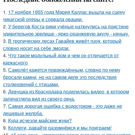
1.
17 ноября 1955 года Мария Каллас вышла на сцену
чикагской оперы и сорвала овации.
2.
У берегов Коста-рики учёные наткнулись на поистине
удивительное зрелище - ярко-оранжевую акулу - няньку.
3.
В тропических лесах Гавайев живёт паук, который
словно носит на себе эмодзи.
4.
Что такое модульный дом и чем он отличается от
каркасного
5.
Самолёт кажется повреждённым, словно по нему
бросали камни, но на самом деле это последствия
столкновений с птицами.
6.
Девушка из Краснодара поделилась видео, в котором
запечатлела вид из своего окна.
7.
Самая дорогая ошибка с водостоком - это даже не
дешевые желоба.
8.
Куда исчезли майские жуки?
9.
Коллеги, давайте разомнёмся и мы поиграем!
10.
15 серьезно - юмористических жизненных принципов,