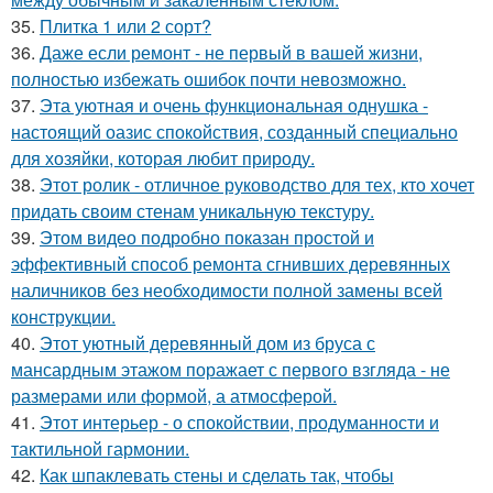
35.
Плитка 1 или 2 сорт?
36.
Даже если ремонт - не первый в вашей жизни,
полностью избежать ошибок почти невозможно.
37.
Эта уютная и очень функциональная однушка -
настоящий оазис спокойствия, созданный специально
для хозяйки, которая любит природу.
38.
Этот ролик - отличное руководство для тех, кто хочет
придать своим стенам уникальную текстуру.
39.
Этом видео подробно показан простой и
эффективный способ ремонта сгнивших деревянных
наличников без необходимости полной замены всей
конструкции.
40.
Этот уютный деревянный дом из бруса с
мансардным этажом поражает с первого взгляда - не
размерами или формой, а атмосферой.
41.
Этот интерьер - о спокойствии, продуманности и
тактильной гармонии.
42.
Как шпаклевать стены и сделать так, чтобы