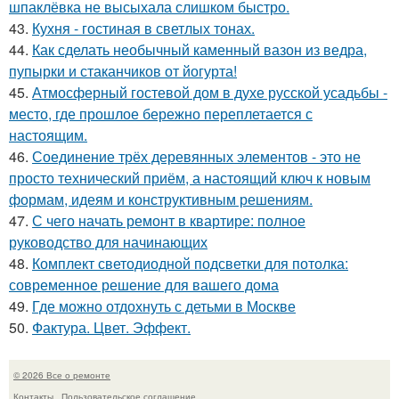
шпаклёвка не высыхала слишком быстро.
43.
Кухня - гостиная в светлых тонах.
44.
Как сделать необычный каменный вазон из ведра,
пупырки и стаканчиков от йогурта!
45.
Атмосферный гостевой дом в духе русской усадьбы -
место, где прошлое бережно переплетается с
настоящим.
46.
Соединение трёх деревянных элементов - это не
просто технический приём, а настоящий ключ к новым
формам, идеям и конструктивным решениям.
47.
С чего начать ремонт в квартире: полное
руководство для начинающих
48.
Комплект светодиодной подсветки для потолка:
современное решение для вашего дома
49.
Где можно отдохнуть с детьми в Москве
50.
Фактура. Цвет. Эффект.
© 2026 Все о ремонте
Контакты
Пользовательское соглашение