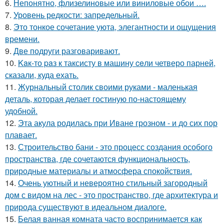
6.
Непонятно, флизелиновые или виниловые обои ….
7.
Уровень редкости: запредельный.
8.
Это тонкое сочетание уюта, элегантности и ощущения
времени.
9.
Две подруги разговаривают.
10.
Kaк-то paз к таксисту в машину ceли четверо парней,
сказали, куда ехать.
11.
Журнальный столик своими руками - маленькая
деталь, которая делает гостиную по-настоящему
удобной.
12.
Эта акула родилась при Иване грозном - и до сих пор
плавает.
13.
Строительство бани - это процесс создания особого
пространства, где сочетаются функциональность,
природные материалы и атмосфера спокойствия.
14.
Очень уютный и невероятно стильный загородный
дом с видом на лес - это пространство, где архитектура и
природа существуют в идеальном диалоге.
15.
Белая ванная комната часто воспринимается как