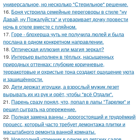
универсальное, но несколько "Стерильное" решение.
16.
Боня устроила семейные переговоры в стиле "ну
Давай, ну Пожалуйста" и уговаривает дочку провести
ночь в отеле вместе с пляйном.
17.
Горе - блохерша чуть не получила люлей и была
послана в одном конкретном направлении.
18.
Оптическая иллюзия или магия зеркал?
19.
Интерьер выполнен в тёплых, насыщенных
природных оттенках: глубокие коричневые,
терракотовые и охристые тона создают ощущение уюта
и защищённости.
20.
Дети держат игрушки, а взрослый мужик лезет
вырывать их из рук и орёт, чтобы "всё Отдали".
21.
Парень сразу понял, что, попал в лапы "Тарелки" и
решил сыграть на опережение.
22.
Полная замена ванны - дорогостоящий и трудоёмкий
процесс, который часто требует демонтажа плитки и
масштабного ремонта ванной комнаты.
23.
Новогодний утренник в одном из детских садов