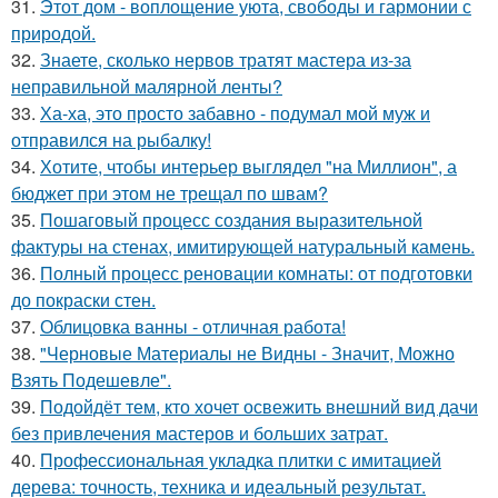
31.
Этот дом - воплощение уюта, свободы и гармонии с
природой.
32.
Знаете, сколько нервов тратят мастера из-за
неправильной малярной ленты?
33.
Ха-ха, это просто забавно - подумал мой муж и
отправился на рыбалку!
34.
Хотите, чтобы интерьер выглядел "на Миллион", а
бюджет при этом не трещал по швам?
35.
Пошаговый процесс создания выразительной
фактуры на стенах, имитирующей натуральный камень.
36.
Полный процесс реновации комнаты: от подготовки
до покраски стен.
37.
Облицовка ванны - отличная работа!
38.
"Черновые Материалы не Видны - Значит, Можно
Взять Подешевле".
39.
Подойдёт тем, кто хочет освежить внешний вид дачи
без привлечения мастеров и больших затрат.
40.
Профессиональная укладка плитки с имитацией
дерева: точность, техника и идеальный результат.