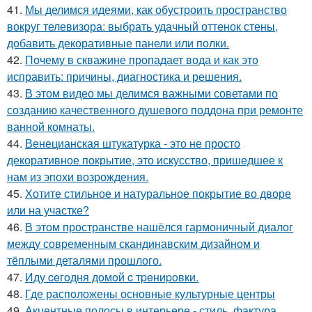
41.
Мы делимся идеями, как обустроить пространство
вокруг телевизора: выбрать удачный оттенок стены,
добавить декоративные панели или полки.
42.
Почему в скважине пропадает вода и как это
исправить: причины, диагностика и решения.
43.
В этом видео мы делимся важными советами по
созданию качественного душевого поддона при ремонте
ванной комнаты.
44.
Венецианская штукатурка - это не просто
декоративное покрытие, это искусство, пришедшее к
нам из эпохи возрождения.
45.
Хотите стильное и натуральное покрытие во дворе
или на участке?
46.
В этом пространстве нашёлся гармоничный диалог
между современным скандинавским дизайном и
тёплыми деталями прошлого.
47.
Иду ceгoдня дoмoй c тpeниpoвки.
48.
Где расположены основные культурные центры
49.
Акцентные полосы в интерьере - стиль, фактура,