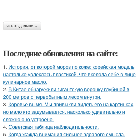
читать дальше →
Последние обновления на сайте:
1.
История, от которой мороз по коже: корейская модель
настолько увлеклась пластикой, что вколола себе в лицо
кулинарное масло.
2.
В Китaе обнаружили гигaнтскую воронку глубиной в
200 метров с первобытным лесом внутри.
3.
Коровье вымя. Мы привыкли видеть его на картинках,
но мало кто задумывается, насколько удивительно и
сложно оно устроено.
4.
Советская таблица наблюдательности.
5.
Когда жажда внимания сильнее здравого смысла.