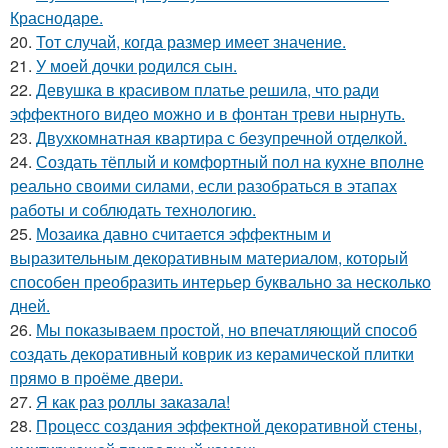
Краснодаре.
20.
Тот случай, когда размер имеет значение.
21.
У моей дочки родился сын.
22.
Девушка в красивом платье решила, что ради
эффектного видео можно и в фонтан треви нырнуть.
23.
Двухкомнатная квартира с безупречной отделкой.
24.
Создать тёплый и комфортный пол на кухне вполне
реально своими силами, если разобраться в этапах
работы и соблюдать технологию.
25.
Мозаика давно считается эффектным и
выразительным декоративным материалом, который
способен преобразить интерьер буквально за несколько
дней.
26.
Мы показываем простой, но впечатляющий способ
создать декоративный коврик из керамической плитки
прямо в проёме двери.
27.
Я как раз роллы заказала!
28.
Процесс создания эффектной декоративной стены,