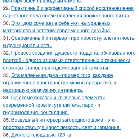
имитирующей природный камень.
29.
Практичный и эффективный способ восстановления
паркетного пола после появления прожженного пятна.
30.
Этот дом сочетает в себе уют натуральных
материалов и эстетику современного дизайна.
31.
Современный интерьер - про простоту, элегантность
и функциональность.
32.
Процесс создания душевого поддона, облицованного
плиткой - одного из самых ответственных и технически
сложных этапов при отделке ванной комнаты.
33.
Эта маленькая дача - пример того, как даже
ограниченное пространство можно превратить в
настоящую жемчужину интерьера.
34.
На схеме показаны ключевые элементы
современной кровли: утеплитель, паро - и
гидроизоляция, вентиляция.
35.
Воздушный интерьер загородного дома - это
пространство, где царят лёгкость, свет и гармония.
36.
Дуплекс площадью 120 кв.