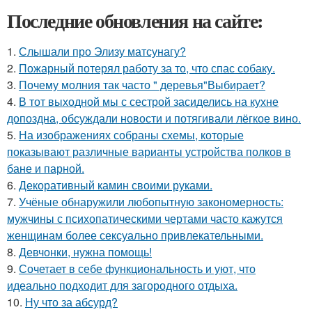
Последние обновления на сайте:
1.
Слышали про Элизу матсунагу?
2.
Пожарный потерял работу за то, что спас собаку.
3.
Почему молния так часто " деревья"Выбирает?
4.
В тот выходной мы с сестрой засиделись на кухне
допоздна, обсуждали новости и потягивали лёгкое вино.
5.
На изображениях собраны схемы, которые
показывают различные варианты устройства полков в
бане и парной.
6.
Декоративный камин своими руками.
7.
Учёные обнаружили любопытную закономерность:
мужчины с психопатическими чертами часто кажутся
женщинам более сексуально привлекательными.
8.
Девчонки, нужна помощь!
9.
Сочетает в себе функциональность и уют, что
идеально подходит для загородного отдыха.
10.
Ну что за абсурд?