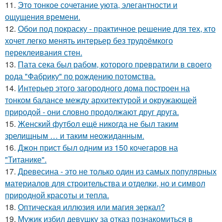
11.
Это тонкое сочетание уюта, элегантности и
ощущения времени.
12.
Обои под покраску - практичное решение для тех, кто
хочет легко менять интерьер без трудоёмкого
переклеивания стен.
13.
Пата сека был рабом, которого превратили в своего
рода "Фабрику" по рождению потомства.
14.
Интерьер этого загородного дома построен на
тонком балансе между архитектурой и окружающей
природой - они словно продолжают друг друга.
15.
Женский футбол ещё никогда не был таким
зрелищным … и таким неожиданным.
16.
Джон прист был одним из 150 кочегаров на
"Титанике".
17.
Древесина - это не только один из самых популярных
материалов для строительства и отделки, но и символ
природной красоты и тепла.
18.
Оптическая иллюзия или магия зеркал?
19.
Мужик избил девушку за отказ познакомиться в