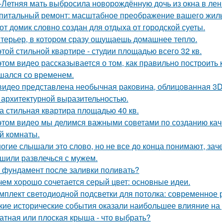
-Летняя мать выбросила новорождённую дочь из окна в лен
питальный ремонт: масштабное преображение вашего жиль
от домик словно создан для отдыха от городской суеты.
терьер, в котором сразу ощущаешь домашнее тепло.
этой стильной квартире - студии площадью всего 32 кв.
этом видео рассказывается о том, как правильно построить
шался со временем.
видео представлена необычная раковина, облицованная 3D
 архитектурной выразительностью.
а стильная квартира площадью 40 кв.
этом видео мы делимся важными советами по созданию кач
й комнаты.
огие слышали это слово, но не все до конца понимают, зач
шили развлечься с мужем.
 фундамент после заливки поливать?
чем хорошо сочетается серый цвет: основные идеи.
мплект светодиодной подсветки для потолка: современное
кие исторические события оказали наибольшее влияние на 
атная или плоская крыша - что выбрать?