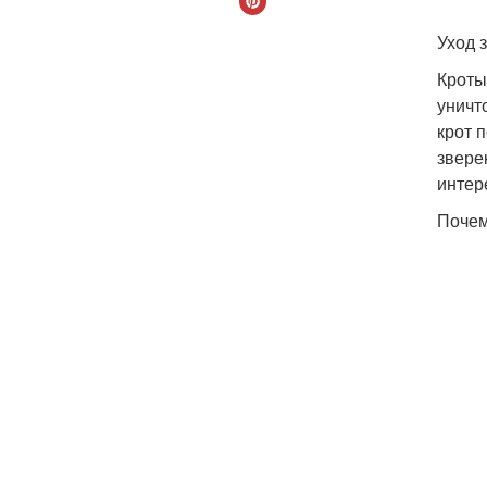
Уход 
Кроты
уничт
крот 
звере
интере
Почем