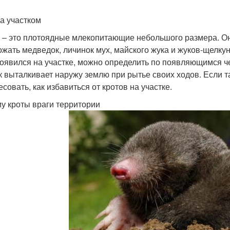
за участком
 – это плотоядные млекопитающие небольшого размера. О
ожать медведок, личинок мух, майского жука и жуков-щелкун
появился на участке, можно определить по появляющимся че
к выталкивает наружу землю при рытье своих ходов. Если та
совать, как избавиться от кротов на участке.
у кроты враги территории