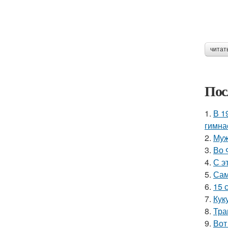
читат
Пос
1.
В 1
гимна
2.
Муж
3.
Во 
4.
С э
5.
Сам
6.
15 
7.
Кук
8.
Тра
9.
Вот