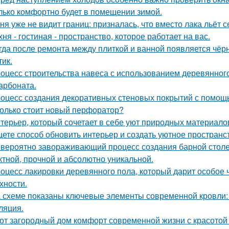
лько комфортно будет в помещении зимой.
ня уже не видит границ: призналась, что вместо лака льёт 
хня - гостиная - пространство, которое работает на вас.
гда после ремонта между плиткой и ванной появляется чёрн
тик.
оцесс строительства навеса с использованием деревянног
арбоната.
оцесс создания декоративных стеновых покрытий с помощ
олько стоит новый перфоратор?
терьер, который сочетает в себе уют природных материалов
ете способ обновить интерьер и создать уютное пространс
вероятно завораживающий процесс создания барной стол
тной, прочной и абсолютно уникальной.
оцесс лакировки деревянного пола, который дарит особое 
хности.
 схеме показаны ключевые элементы современной кровли: у
ляция.
от загородный дом комфорт современной жизни с красотой 