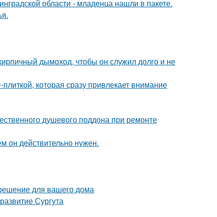
инградской области - младенца нашли в пакете.
я.
 кирпичный дымоход, чтобы он служил долго и не
-плиткой, которая сразу привлекает внимание
ественного душевого поддона при ремонте
ем он действительно нужен.
 решение для вашего дома
развитие Сургута