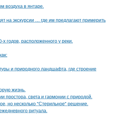
м воздуха в янтаре.
ят на экскурсии … где им предлагают примерить
-х годов, расположенного у реки.
кaк:
ктуры и природного ландшафта, где строение
орую жизнь.
 простора, света и гармонии с природой.
ое, но несколько "Стерильное" решение.
 ежедневного ритуала.