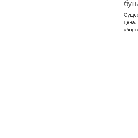
бут
Сущес
цена.
уборк