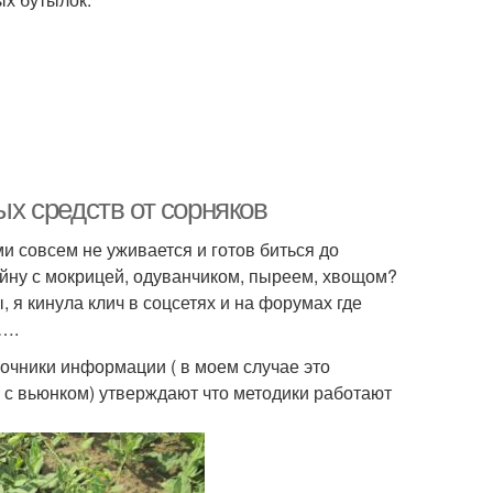
ых средств от сорняков
ми совсем не уживается и готов биться до
ойну с мокрицей, одуванчиком, пыреем, хвощом?
 я кинула клич в соцсетях и на форумах где
а….
точники информации ( в моем случае это
 с вьюнком) утверждают что методики работают