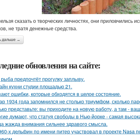
нельзя сказать о творческих личностях, они приловчились 
ков, не тратя денежные средства.
ь дальше →
ледние обновления на сайте:
 рыба предпочтёт прогулку заплыву.
айн кухни студии площадью 21.
ают ошибки, которые обходятся в целое состояние.
ар 1934 года запомнился не столько триумфом, сколько пар
ько представьте: вы приходите на новую работу, а там - ва
гие думают, что статуя свободы в Нью-йорке - самая высок
да жажда внимания сильнее здравого смысла.
960-х дельфин по имени питер участвовал в проекте Nasa 
ином.