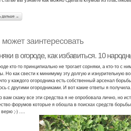
ь дальше →
 может заинтересовать
яки в огороде, как избавиться. 10 народн
роде кто-то принципиально не трогает сорняки, а кто-то с ни
ы. Но как свести к минимуму эту долгую и изнурительную в
 что у каждого огородника есть собственный арсенал борьбы,
сь с другими огородниками. И вот какие ответы я получил
о вам скажу все эти средства я не опробовала лично, но ис
ство форумов которые я обошла в поисках средств борьбы
 верю ;-) ….