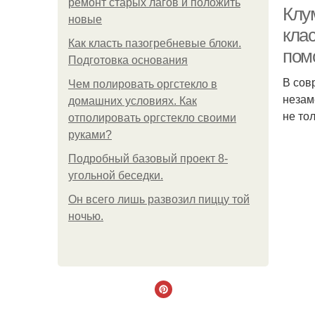
ремонт старых лагов и положить
Клу
новые
кла
Как класть пазогребневые блоки.
пом
Подготовка основания
В сов
Чем полировать оргстекло в
незам
домашних условиях. Как
не то
отполировать оргстекло своими
руками?
Подробный базовый проект 8-
угольной беседки.
Он всего лишь развозил пиццу той
ночью.