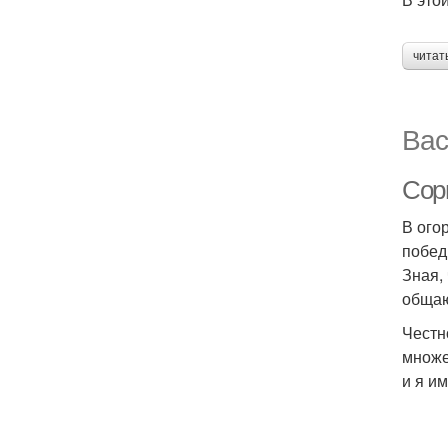
читат
Вас
Сорн
В ого
побед
Зная,
общаю
Честн
множе
и я им