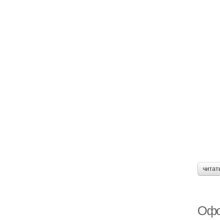
читат
Офо