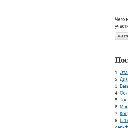
Чего 
участ
читат
Пос
1.
Эта
2.
Диз
3.
Быв
4.
Оск
5.
Тол
6.
Мно
7.
Ког
8.
В 1
дельф