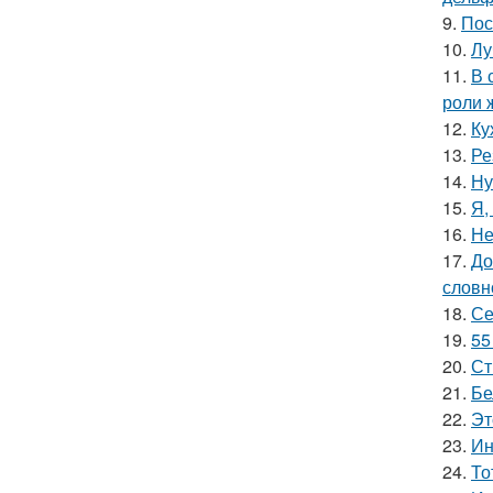
9.
Пос
10.
Лу
11.
В 
роли 
12.
Ку
13.
Ре
14.
Ну
15.
Я,
16.
Не
17.
До
словн
18.
Се
19.
55
20.
Ст
21.
Бе
22.
Эт
23.
Ин
24.
То