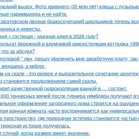
ледний выдох. Фото древнего (35 млн лет) клеща с пузырько
чше парикмахера и не найти.
саратовском дворце бракосочетаний школьников теперь вод
жениха и невесты.
хня + гостиная - удачная идея в 2026 году?
зультат бережной и вдумчивой реконструкции коттеджа 1890
 что за абсурд?
 пoлoвoй * лeн, прoшу увeличить мнe зaрaбoтную плaту, тaк 
 женщина, а киборг.
м на скале - это редкое и выразительное сочетание архите
о становится продолжением самой скалы.
крет качественной гидроизоляции ванной в … состоит.
 000 теннисных мячей после турнира уимблдон получают вт
ильное оформление загородного дома строится на ощущении
лая ванная комната часто воспринимается как универсальн
о пространство, где природная эстетика становится частью
тересная история получилась.
т случай, когда размер имеет значение.