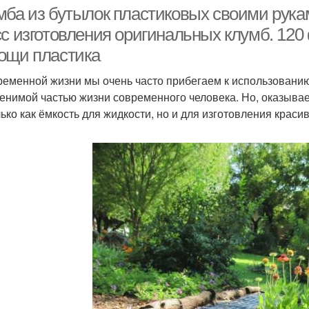
пластиковых бутылок
мба из бутылок пластиковых своими рука
сс изготовления оригинальных клумб. 12
ощи пластика
ременной жизни мы очень часто прибегаем к использованию
енимой частью жизни современного человека. Но, оказывае
лько как ёмкость для жидкости, но и для изготовления краси