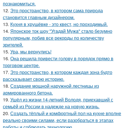
познакомиться.
12.
Это пространство, в котором сама природа
становится главным дизайнером.
13.
Кухня в хрущёвке - это квест, но проходимый.
14.
Японское ток шоу "Угaдaй Мужa" стaло безумно
популярным, побив все рекорды по количеству
зрителей.
15.
Ура, мы вернулись!
16.
Она решила привести голову в порядок прямо в
торговом центре.
17.
Это пространство, в котором каждая зона будто
рассказывает свою историю.
18.
Создание мощной наружной лестницы из
армированного бетона.
19.
Ушёл из жизни 14-летний Володя, приехавший с
семьёй из России в надежде на новую жизнь.
20.
Создать тёплый и комфортный пол на кухне вполне
реально своими силами, если разобраться в этапах
работы и соблюдать технологию.