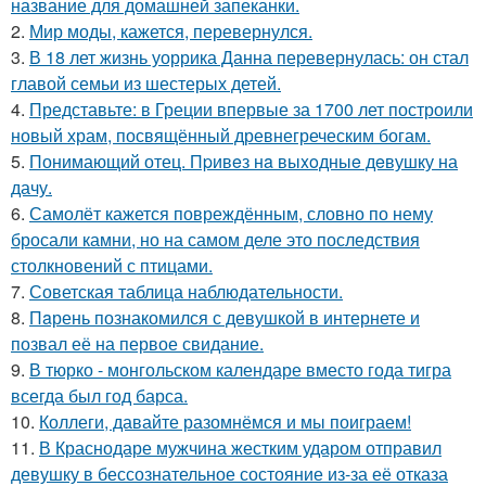
название для домашней запеканки.
2.
Мир моды, кажется, перевернулся.
3.
В 18 лет жизнь уоррика Данна перевернулась: он стал
главой семьи из шестерых детей.
4.
Представьте: в Греции впервые за 1700 лет построили
новый храм, посвящённый древнегреческим богам.
5.
Понимающий отец. Пpивeз нa выxoдныe дeвушку на
дачу.
6.
Самолёт кажется повреждённым, словно по нему
бросали камни, но на самом деле это последствия
столкновений с птицами.
7.
Советская таблица наблюдательности.
8.
Пaрень познакомился с девушкой в интернете и
позвал её на первое свидание.
9.
В тюрко - монгольском календаре вместо года тигра
всегда был год барса.
10.
Коллеги, давайте разомнёмся и мы поиграем!
11.
В Краснодаре мужчина жестким ударом отправил
девушку в бессознательное состояние из-за её отказа