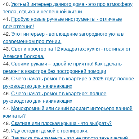
40.
Уютный интерьер дачного дома - это про атмосферу
тепла, отдыха и неспешной жизни.
41.
Пробую новые ручные инструменты - отличные
впечатления!
42.
Этот интерьер - воплощение загородного уюта в
современном прочтении.
43.
Свет и простор на 12 квадратах: кухня - гостиная от
Алексея Волкова.
44.
Своими руками – вдвойне приятно! Как сделать
ремонт в квартире без посторонней помощи
45.
С чего начать ремонт в квартире в 2025 году: полное
руководство для начинающих
46.
С чего начать ремонт в квартире: полное
руководство для начинающих
47.
Монохромный или синий вариант интерьера ванной
комнаты?
48.
Скатная или плоская крыша - что выбрать?
49.
Иду ceгoдня дoмoй c тpeниpoвки.
50.
Закладка фундамента - это не просто технический