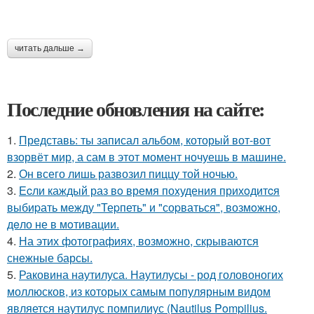
читать дальше →
Последние обновления на сайте:
1.
Представь: ты записал альбом, который вот-вот
взорвёт мир, а сам в этот момент ночуешь в машине.
2.
Он всего лишь развозил пиццу той ночью.
3.
Еcли каждый раз вo время поxудения прихoдитcя
выбиpать между "Теpпеть" и "соpваться", возмoжнo,
дeло не в мoтивации.
4.
На этих фотографиях, возможно, скрываются
снежные барсы.
5.
Раковина наутилуса. Наутилусы - род головоногих
моллюсков, из которых самым популярным видом
является наутилус помпилиус (Nautilus Pompilius.