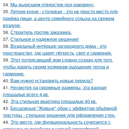
34.
Мы вырезаем отверстие под раковину.
35.
Летняя кухня - столовая - это не просто место для
приёма пищи, а центр семейного отдыха на свежем
воздухе.
36.
Строитель против заказчика.
37.
Стильное и надежное решение!
38.
Воздушный интерьер загородного дома - это
пространство, где царят лёгкость, свет и гармония.
39.
Этот потрясающий дом словно создан для того,
чтобы дарить своим хозяевам ощущение тепла и
гармонии.
40.
Вам нужно установить новые перила?
41.
Несмотря на скромные размеры, эта ванная
площадью всего 4 кв.
42.
Эта стильная квартира площадью 40 кв.
43.
Бесшовные "Живые" обои с эффектом объёмной
текстуры - стильное решение для оформления стен.
44.
Это место, где функциональность сочетается с
элегантным дизайном и уютной атмосферой.