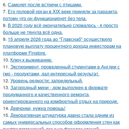
6.
Самолет после встречи с птицами.
7.
Его половой орган в XIX веке приняли за паразита,
потому что он функционирует без тела.
8.
В 2020 году всё окончательно сломалось - я просто
больше не тянула всё одна.
9.
15 апреля 2026 года ао "Главснаб" осуществило
плановую выплату процентного дохода инвесторам на
платформе Finstore.
10.
Ключ к выживанию.
11.
Эксперимент, проведенный студентами в Англии с
гмо - продуктами, дал интересный результат.
12.
Уровень редкости: запредельный.
13.
Загородный мини - дом выполнен в формате
продуманного и качественного ремонта,
ориентированного на комфортный отдых на природе.
14.
Девчонки, нужна помощь!
15.
Декоративная штукатурка давно стала одним из
самых универсальных способов оформления стен как
внутри помещений, так и на фасадах зданий.