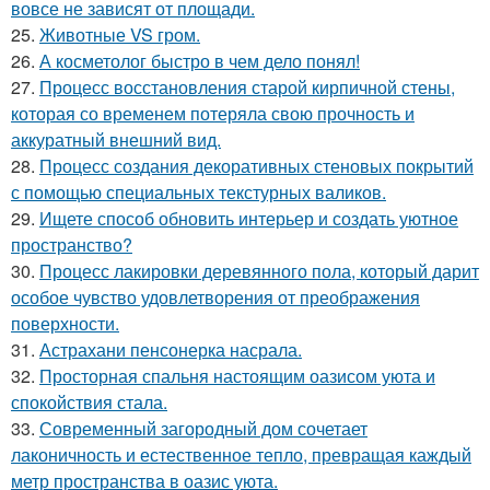
вовсе не зависят от площади.
25.
Животные VS гром.
26.
А косметолог быстро в чем дело понял!
27.
Процесс восстановления старой кирпичной стены,
которая со временем потеряла свою прочность и
аккуратный внешний вид.
28.
Процесс создания декоративных стеновых покрытий
с помощью специальных текстурных валиков.
29.
Ищете способ обновить интерьер и создать уютное
пространство?
30.
Процесс лакировки деревянного пола, который дарит
особое чувство удовлетворения от преображения
поверхности.
31.
Астрахани пенсонерка насрала.
32.
Просторная спальня настоящим оазисом уюта и
спокойствия стала.
33.
Современный загородный дом сочетает
лаконичность и естественное тепло, превращая каждый
метр пространства в оазис уюта.