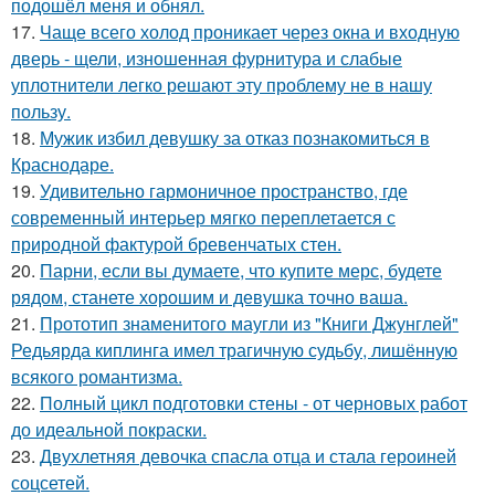
подошёл меня и обнял.
17.
Чаще всего холод проникает через окна и входную
дверь - щели, изношенная фурнитура и слабые
уплотнители легко решают эту проблему не в нашу
пользу.
18.
Мужик избил девушку за отказ познакомиться в
Краснодаре.
19.
Удивительно гармоничное пространство, где
современный интерьер мягко переплетается с
природной фактурой бревенчатых стен.
20.
Парни, если вы думаете, что купите мерс, будете
рядом, станете хорошим и девушка точно ваша.
21.
Прототип знаменитого маугли из "Книги Джунглей"
Редьярда киплинга имел трагичную судьбу, лишённую
всякого романтизма.
22.
Полный цикл подготовки стены - от черновых работ
до идеальной покраски.
23.
Двухлетняя девочка спасла отца и стала героиней
соцсетей.