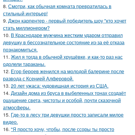
8.
Смотри, как обычная комната превратилась в
стильный интерьер!
9.
Джон карпентер - первый победитель шоу "кто хочет
стать миллионером?
10.
В Краснодаре мужчина жестким ударом отправил
девушку в бессознательное состояние из-за её отказа
познакомиться.
11.
Жил я тогда в обычной хрущёвке, и как-то раз нас
одолели тараканы.
12.
Егор бероев женился на молодой балерине после
развода с Ксенией Алферовой.
13.
20 лет ужаса: чудовищная история из США.
14.
Дизайн дома из бруса в выбеленных тонах создаёт
ощущение света, чистоты и особой, почти сказочной
атмосферы.
15.
Гдe-то в лесу три девушки просто записали милое
видео.
16.
"Я просто хочу, чтобы, после ссоры ты просто