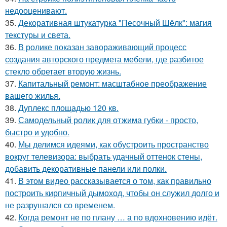
недооценивают.
35.
Декоративная штукатурка "Песочный Шёлк": магия
текстуры и света.
36.
В ролике показан завораживающий процесс
создания авторского предмета мебели, где разбитое
стекло обретает вторую жизнь.
37.
Капитальный ремонт: масштабное преображение
вашего жилья.
38.
Дуплекс площадью 120 кв.
39.
Самодельный ролик для отжима губки - просто,
быстро и удобно.
40.
Мы делимся идеями, как обустроить пространство
вокруг телевизора: выбрать удачный оттенок стены,
добавить декоративные панели или полки.
41.
В этом видео рассказывается о том, как правильно
построить кирпичный дымоход, чтобы он служил долго и
не разрушался со временем.
42.
Когда ремонт не по плану … а по вдохновению идёт.