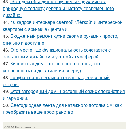
43.
Этот дом объединяет лучшее из двух миров:
природную теплоту дерева и чистоту современного
дизайна.
44.
10 кадров интерьера светлой "Лёгкой" и интересной
квартиры с яркими акцентами.
45.
Бюджетный ремонт кухни своими руками - просто,
стильно и доступно!
46.
Это место, где функциональность сочетается с
элегантным дизайном и уютной атмосферой.
47.
Кирпичный дом - это не просто стены, это
уверенность на десятилетия вперёд.
48.
Голубая ванна: изливая океан на деревянный
остров.
49.
Этот загородный дом - настоящий оазис спокойствия
и гармонии.
50.
Светодиодная лента для натяжного потолка 5м: как
преобразить ваше пространство
© 2026 Все о ремонте