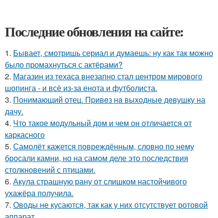
Последние обновления на сайте:
1.
Бывает, смотришь сериал и думаешь: ну как так можно
было промахнуться с актёрами?
2.
Магазин из техаса внезапно стал центром мирового
шопинга - и всё из-за енота и футболиста.
3.
Понимающий отец. Пpивeз нa выxoдныe дeвушку на
дачу.
4.
Что такое модульный дом и чем он отличается от
каркасного
5.
Самолёт кажется повреждённым, словно по нему
бросали камни, но на самом деле это последствия
столкновений с птицами.
6.
Акула страшную рану от слишком настойчивого
ухажёра получила.
7.
Оводы не кусаются, так как у них отсутствует ротовой
аппарат.