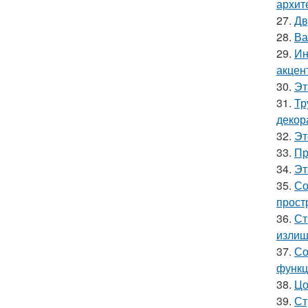
архит
27.
Дв
28.
Ва
29.
Ин
акцен
30.
Эт
31.
Тр
декор
32.
Эт
33.
Пр
34.
Эт
35.
Со
прост
36.
Ст
излиш
37.
Со
функц
38.
Цо
39.
Ст