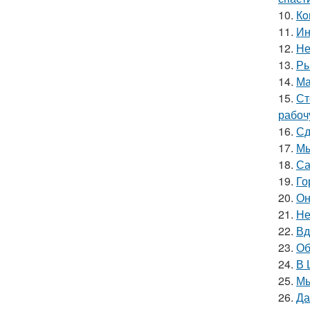
10.
Кo
11.
Ин
12.
Не
13.
Ры
14.
Ма
15.
Ст
рабоч
16.
Сд
17.
Мы
18.
Са
19.
Го
20.
Он
21.
Не
22.
Вд
23.
Об
24.
В 
25.
Мы
26.
Да