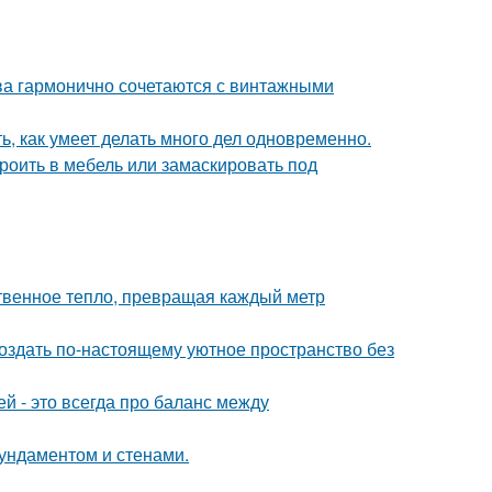
тва гармонично сочетаются с винтажными
ь, как умеет делать много дел одновременно.
роить в мебель или замаскировать под
твенное тепло, превращая каждый метр
создать по-настоящему уютное пространство без
 - это всегда про баланс между
фундаментом и стенами.