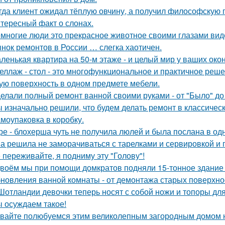
гда клиент ожидал тёплую овчину, а получил философскую п
тересный факт о слонах.
многие люди это прекрасное животное своими глазами вид
нок ремонтов в России … слегка хаотичен.
ленькая квартира на 50-м этаже - и целый мир у ваших окон
еллаж - стол - это многофункциональное и практичное реш
ую поверхность в одном предмете мебели.
елали полный ремонт ванной своими руками - от "Было" до 
 изначально решили, что будем делать ремонт в классическ
моупаковка в коробку.
ре - блохерша чуть не получила люлей и была послана в о
а решила не заморачиваться с тарелками и сервировкой и 
 переживайте, я подниму эту "Голову"!
воём мы при помощи домкратов подняли 15-тонное здание 
новления ванной комнаты - от демонтажа старых поверхнос
Шотландии девочки теперь носят с собой ножи и топоры для
 осуждаем такое!
вайте полюбуемся этим великолепным загородным домом н