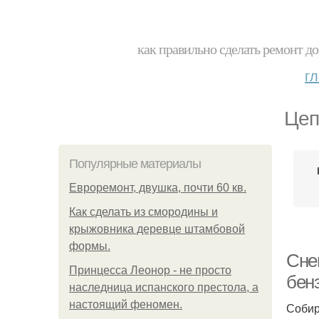
как правильно сделать ремонт до
г
Цеп
Популярные материалы
Евроремонт, двушка, почти 60 кв.
Как сделать из смородины и
крыжовника деревце штамбовой
формы.
Сне
Принцесса Леонор - не просто
бен
наследница испанского престола, а
настоящий феномен.
Собир