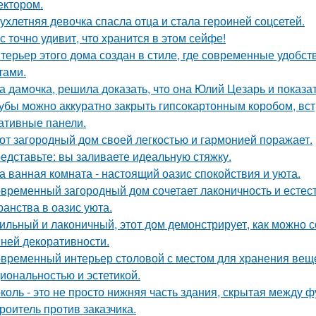
ектором.
ухлетняя девочка спасла отца и стала героиней соцсетей.
с точно удивит, что хранится в этом сейфе!
терьер этого дома создан в стиле, где современные удобс
тами.
а дамочка, решила доказать, что она Юлий Цезарь и показат
убы можно аккуратно закрыть гипсокартонным коробом, вст
ативные панели.
от загородный дом своей легкостью и гармонией поражает.
едставьте: вы заливаете идеальную стяжку.
а ванная комната - настоящий оазис спокойствия и уюта.
временный загородный дом сочетает лаконичность и естес
ранства в оазис уюта.
ильный и лаконичный, этот дом демонстрирует, как можно 
ней декоративности.
временный интерьер столовой с местом для хранения вещей
иональностью и эстетикой.
коль - это не просто нижняя часть здания, скрытая между 
роитель против заказчика.