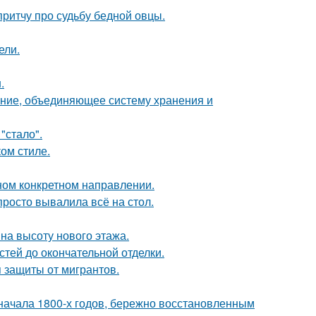
ритчу про судьбу бедной овцы.
ели.
.
ение, объединяющее систему хранения и
"стало".
ом стиле.
дном конкретном направлении.
просто вывалила всё на стол.
на высоту нового этажа.
тей до окончательной отделки.
 защиты от мигрантов.
ачала 1800-х годов, бережно восстановленным