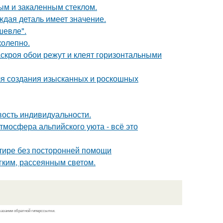
ым и закаленным стеклом.
ждая деталь имеет значение.
шевле".
колепно.
скроя обои режут и клеят горизонтальными
ля создания изысканных и роскошных
ивость индивидуальности.
тмосфера альпийского уюта - всё это
ртире без посторонней помощи
ким, рассеянным светом.
казании обратной гиперссылки.