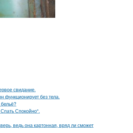
ервое свидание.
он функционирует без тела.
е бельё?
 Спать Спокойно".
верь, ведь она картонная, вряд ли сможет