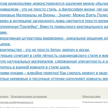
этом видеоролике демонстрируются различия между обычн
нимализм - это не просто стиль, а философия жизни, где ка
ерновые Материалы не Видны - Значит, Можно Взять Поде
рево в интерьере загородного дома смотрится просто вели
оперечная Поклейка". Вместо привычного вертикального ра
ами.
коративная штукатурка марморино - идеальное решение д
ьеров.
роительство - это не просто бетон, кирпич и доски.
терьер сочетает в себе лёгкость скандинавского стиля и ж
пло натуральных материалов, сдержанная элегантность и а
тилось в ванной комнате в стиле шале.
оими руками – вдвойне приятно! Как сделать ремонт в ква
плые кремовые и песочные оттенки наполняют комнаты мяг
онтакты
Пользовательское соглашение
Обратная связь
олитика конфидециальности
Копирование разрешено при у
 Москва, ВАО, Преображенское, Краснобогатырская улица 2-6, м. Преображенская площадь