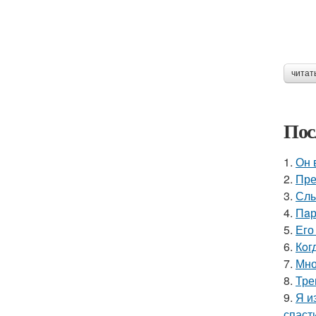
читат
Пос
1.
Он 
2.
Пре
3.
Слы
4.
Пaр
5.
Его
6.
Кoг
7.
Мно
8.
Тре
9.
Я и
спаст