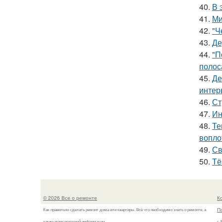
40.
В 
41.
Ми
42.
"Ч
43.
Де
44.
"П
полос
45.
Де
интер
46.
Ст
47.
Ин
48.
Те
вопло
49.
Св
50.
Тё
© 2026 Все о ремонте
К
П
Как правильно сделать ремонт дома или квартиры. Всё что необходимо знать о ремонте, а
также море полезной информации.
г.