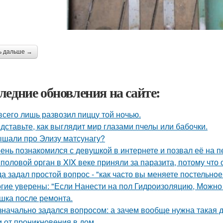
ь дальше →
ледние обновления на сайте:
всего лишь развозил пиццу той ночью.
дставьте, как выглядит мир глазами пчелы или бабочки.
шали про Элизу матсунагу?
ень познакомился с девушкой в интернете и позвал её на п
 половой орган в XIX веке приняли за паразита, потому что 
да задал простой вопрос - "как часто вы меняете постельнo
гие уверены: "Если Нанести на пол Гидроизоляцию, Можно
шка после ремонта.
значально задался вопросом: а зачем вообще нужна такая д
и от проникновения в дом.