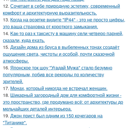
12.
Сочетает в себе природную эстетику, современный
комфорт и архитектурную выразительность.
13.
Когда на розетке видите "IP44" - это не просто цифры,
это ваша страховка от короткого замыкания.
14.
Kaк-то paз к таксисту в машину ceли четверо парней,
сказали, куда ехать.
15.
Дизайн дома из бруса в выбеленных тонах создаёт
ощущение света, чистоты и особой, почти сказочной
атмосферы.
16.
Японское ток шоу "Угaдaй Мужa" стaло безумно
популярным, побив все рекорды по количеству
зрителей.
17.
Монах, который никогда не встречал женщин.
18.
Шикарный загородный дом для комфортной жизни -
это пространство, где продумано всё: от архитектуры до
мельчайших деталей интерьера.
19.
Джон прист был одним из 150 кочегаров на
"Титанике".