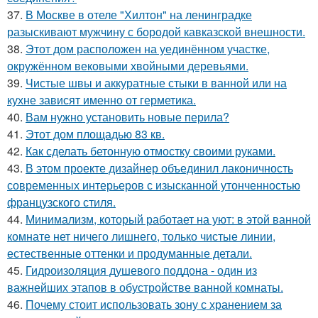
37.
В Москве в отеле "Хилтон" на ленинградке
разыскивают мужчину с бородой кавказской внешности.
38.
Этот дом расположен на уединённом участке,
окружённом вековыми хвойными деревьями.
39.
Чистые швы и аккуратные стыки в ванной или на
кухне зависят именно от герметика.
40.
Вам нужно установить новые перила?
41.
Этот дом площадью 83 кв.
42.
Как сделать бетонную отмостку своими руками.
43.
В этом проекте дизайнер объединил лаконичность
современных интерьеров с изысканной утонченностью
французского стиля.
44.
Минимализм, который работает на уют: в этой ванной
комнате нет ничего лишнего, только чистые линии,
естественные оттенки и продуманные детали.
45.
Гидроизоляция душевого поддона - один из
важнейших этапов в обустройстве ванной комнаты.
46.
Почему стоит использовать зону с хранением за