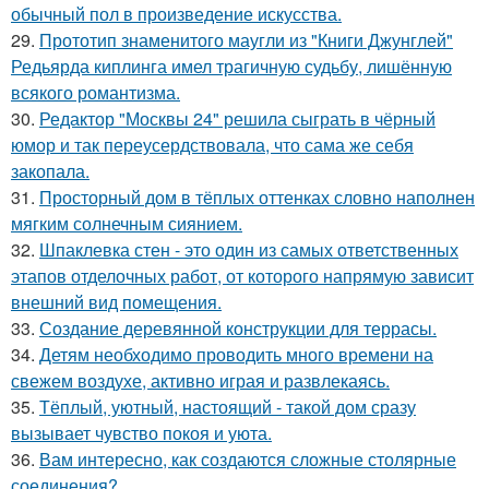
обычный пол в произведение искусства.
29.
Прототип знаменитого маугли из "Книги Джунглей"
Редьярда киплинга имел трагичную судьбу, лишённую
всякого романтизма.
30.
Редактор "Москвы 24" решила сыграть в чёрный
юмор и так переусердствовала, что сама же себя
закопала.
31.
Просторный дом в тёплых оттенках словно наполнен
мягким солнечным сиянием.
32.
Шпаклевка стен - это один из самых ответственных
этапов отделочных работ, от которого напрямую зависит
внешний вид помещения.
33.
Создание деревянной конструкции для террасы.
34.
Детям необходимо проводить много времени на
свежем воздухе, активно играя и развлекаясь.
35.
Тёплый, уютный, настоящий - такой дом сразу
вызывает чувство покоя и уюта.
36.
Вам интересно, как создаются сложные столярные
соединения?