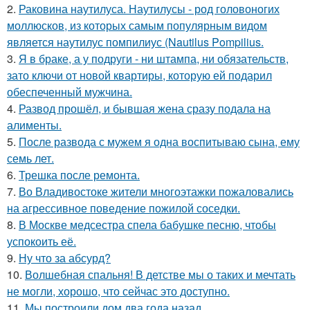
2.
Раковина наутилуса. Наутилусы - род головоногих
моллюсков, из которых самым популярным видом
является наутилус помпилиус (Nautilus Pompilius.
3.
Я в браке, а у подруги - ни штампа, ни обязательств,
зато ключи от новой квартиры, которую ей подарил
обеспеченный мужчина.
4.
Развод прошёл, и бывшая жена сразу подала на
алименты.
5.
После развода с мужем я одна воспитываю сына, ему
семь лет.
6.
Трешка после ремонта.
7.
Во Владивостоке жители многоэтажки пожаловались
на агрессивное поведение пожилой соседки.
8.
В Москве медсестра спела бабушке песню, чтобы
успокоить её.
9.
Ну что за абсурд?
10.
Волшебная спальня! В детстве мы о таких и мечтать
не могли, хорошо, что сейчас это доступно.
11.
Мы построили дом два года назад.