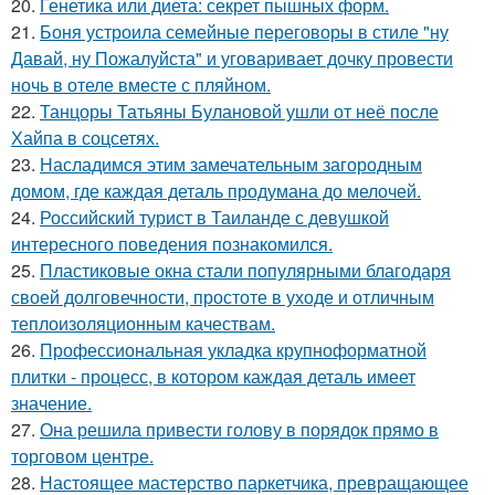
20.
Генетика или диета: секрет пышных форм.
21.
Боня устроила семейные переговоры в стиле "ну
Давай, ну Пожалуйста" и уговаривает дочку провести
ночь в отеле вместе с пляйном.
22.
Танцоры Татьяны Булановой ушли от неё после
Хайпа в соцсетях.
23.
Насладимся этим замечательным загородным
домом, где каждая деталь продумана до мелочей.
24.
Российский турист в Таиланде с девушкой
интересного поведения познакомился.
25.
Пластиковые окна стали популярными благодаря
своей долговечности, простоте в уходе и отличным
теплоизоляционным качествам.
26.
Профессиональная укладка крупноформатной
плитки - процесс, в котором каждая деталь имеет
значение.
27.
Она решила привести голову в порядок прямо в
торговом центре.
28.
Настоящее мастерство паркетчика, превращающее