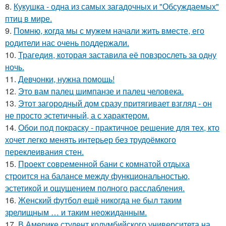
8.
Кукушка - одна из самых загадочных и "Обсуждаемых"
птиц в мире.
9.
Помню, когда мы с мужем начали жить вместе, его
родители нас очень поддержали.
10.
Трагедия, которая заставила её повзрослеть за одну
ночь.
11.
Девчонки, нужна помощь!
12.
Это вам палец шимпанзе и палец человека.
13.
Этот загородный дом сразу притягивает взгляд - он
не просто эстетичный, а с характером.
14.
Обои под покраску - практичное решение для тех, кто
хочет легко менять интерьер без трудоёмкого
переклеивания стен.
15.
Проект современной бани с комнатой отдыха
строится на балансе между функциональностью,
эстетикой и ощущением полного расслабления.
16.
Женский футбол ещё никогда не был таким
зрелищным … и таким неожиданным.
17.
В Америке студент колумбийского университета на