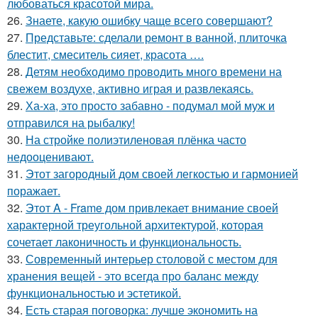
любоваться красотой мира.
26.
Знаете, какую ошибку чаще всего совершают?
27.
Представьте: сделали ремонт в ванной, плиточка
блестит, смеситель сияет, красота ….
28.
Детям необходимо проводить много времени на
свежем воздухе, активно играя и развлекаясь.
29.
Ха-ха, это просто забавно - подумал мой муж и
отправился на рыбалку!
30.
На стройке полиэтиленовая плёнка часто
недооценивают.
31.
Этот загородный дом своей легкостью и гармонией
поражает.
32.
Этот A - Frame дом привлекает внимание своей
характерной треугольной архитектурой, которая
сочетает лаконичность и функциональность.
33.
Современный интерьер столовой с местом для
хранения вещей - это всегда про баланс между
функциональностью и эстетикой.
34.
Есть старая поговорка: лучше экономить на