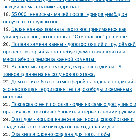
лекции по математике задремал.
18.
55 000 теннисных мячей после турнира уимблдон
получают вторую жизнь.
19.
Белая ванная комната часто воспринимается как
универсальное, но несколько "Стерильное" решение.
20.
Полная замена ванны - дорогостоящий и трудоёмкий
процесс, который часто требует демонтажа плитки и
масштабного ремонта ванной комнаты.
21.
Вдвоём мы при помощи домкратов подняли 15-
тонное здание на высоту нового этажа.
22.
Дом в стиле бохо с атмосферой народных традиций -
это настоящая территория тепла, свободы и семейных
историй.
23.
Покраска стен и потолка - один из самых доступных и
практичных способов обновить интерьер своими руками.
24.
Этот дом - воплощение элегантности, спокойствия и
традиций, которые никогда не выходят из моды.
25.
Эта вилла словно создана для того, чтобы