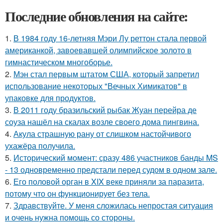
Последние обновления на сайте:
1.
В 1984 году 16-летняя Мэри Лу реттон стала первой
американкой, завоевавшей олимпийское золото в
гимнастическом многоборье.
2.
Мэн стал первым штатом США, который запретил
использование некоторых "Вечных Химикатов" в
упаковке для продуктов.
3.
В 2011 году бразильский рыбак Жуан перейра де
соуза нашёл на скалах возле своего дома пингвина.
4.
Акула страшную рану от слишком настойчивого
ухажёра получила.
5.
Исторический момент: сразу 486 участников банды MS
- 13 одновременно предстали перед судом в одном зале.
6.
Его половой орган в XIX веке приняли за паразита,
потому что он функционирует без тела.
7.
Здравствуйте. У меня сложилась непростая ситуация
и очень нужна помощь со стороны.