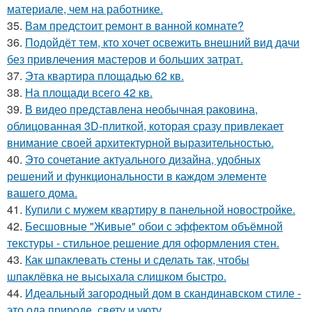
материале, чем на работнике.
35.
Вам предстоит ремонт в ванной комнате?
36.
Подойдёт тем, кто хочет освежить внешний вид дачи
без привлечения мастеров и больших затрат.
37.
Эта квартира площадью 62 кв.
38.
На площади всего 42 кв.
39.
В видео представлена необычная раковина,
облицованная 3D-плиткой, которая сразу привлекает
внимание своей архитектурной выразительностью.
40.
Это сочетание актуального дизайна, удобных
решений и функциональности в каждом элементе
вашего дома.
41.
Купили с мужем квартиру в панельной новостройке.
42.
Бесшовные "Живые" обои с эффектом объёмной
текстуры - стильное решение для оформления стен.
43.
Как шпаклевать стены и сделать так, чтобы
шпаклёвка не высыхала слишком быстро.
44.
Идеальный загородный дом в скандинавском стиле -
это ода природе, свету и уюту.