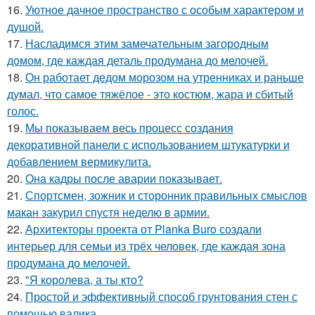
16.
Уютное дачное пространство с особым характером и
душой.
17.
Насладимся этим замечательным загородным
домом, где каждая деталь продумана до мелочей.
18.
Он работает дедом морозом на утренниках и раньше
думал, что самое тяжёлое - это костюм, жара и сбитый
голос.
19.
Мы показываем весь процесс создания
декоративной панели с использованием штукатурки и
добавлением вермикулита.
20.
Она кадры после аварии показывает.
21.
Спортсмен, зожник и сторонник правильных смыслов
макан закурил спустя неделю в армии.
22.
Архитекторы проекта от Planka Buro создали
интерьер для семьи из трёх человек, где каждая зона
продумана до мелочей.
23.
"Я королева, а ты кто?
24.
Простой и эффективный способ грунтования стен с
помощью валика.