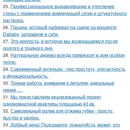
25.
Профессиональное выравнивание и утепление
стены с применением армирующей сетки и штукатурного
раствора.
26.
Пацана, который наблевал на сцене на концерте
Dababy, затравили в сети.
27.
Это крепость, в которую мы возвращаемся после
долгого и трудного дня.
28.
Натуральное дерево всегда привносит в дом особое
тепло.
29.
Современный интерьер - про простоту, элегантность
и функциональность.
30.
Тонкая работа, внимание к деталям, идеальные
линии ….
31.
Мы представляем реализованный проект
однокомнатной квартиры площадью 43 кв.
32.
Самодельный ролик для отжима губки - просто,
быстро и удобно.
33.
Добрый день! Подскажите, пожалуйста, может, кто