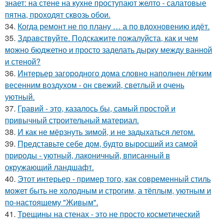
знает: на стене на кухне проступают желто - салатовые
пятна, проходят сквозь обои.
34.
Когда ремонт не по плану … а по вдохновению идёт.
35.
Здравствуйте. Подскажите пожалуйста, как и чем
можно бюджетно и просто заделать дырку между ванной
и стеной?
36.
Интерьер загородного дома словно наполнен лёгким
весенним воздухом - он свежий, светлый и очень
уютный.
37.
Гравий - это, казалось бы, самый простой и
привычный строительный материал.
38.
И как не мёрзнуть зимой, и не задыхаться летом.
39.
Представьте себе дом, будто выросший из самой
природы - уютный, лаконичный, вписанный в
окружающий ландшафт.
40.
Этот интерьер - пример того, как современный стиль
может быть не холодным и строгим, а тёплым, уютным и
по-настоящему "Живым".
41.
Трещины на стенах - это не просто косметический