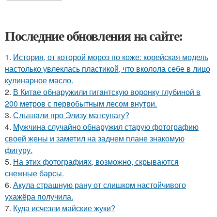
Последние обновления на сайте:
1.
История, от которой мороз по коже: корейская модель
настолько увлеклась пластикой, что вколола себе в лицо
кулинарное масло.
2.
В Китaе обнаружили гигaнтскую воронку глубиной в
200 метров с первобытным лесом внутри.
3.
Слышали про Элизу матсунагу?
4.
Мужчина случайно обнаружил старую фотографию
своей жены и заметил на заднем плане знакомую
фигуру.
5.
На этих фотографиях, возможно, скрываются
снежные барсы.
6.
Акула страшную рану от слишком настойчивого
ухажёра получила.
7.
Куда исчезли майские жуки?