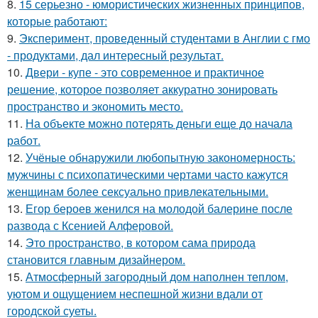
8.
15 серьезно - юмористических жизненных принципов,
которые работают:
9.
Эксперимент, проведенный студентами в Англии с гмо
- продуктами, дал интересный результат.
10.
Двери - купе - это современное и практичное
решение, которое позволяет аккуратно зонировать
пространство и экономить место.
11.
На объекте можно потерять деньги еще до начала
работ.
12.
Учёные обнаружили любопытную закономерность:
мужчины с психопатическими чертами часто кажутся
женщинам более сексуально привлекательными.
13.
Егор бероев женился на молодой балерине после
развода с Ксенией Алферовой.
14.
Это пространство, в котором сама природа
становится главным дизайнером.
15.
Атмосферный загородный дом наполнен теплом,
уютом и ощущением неспешной жизни вдали от
городской суеты.