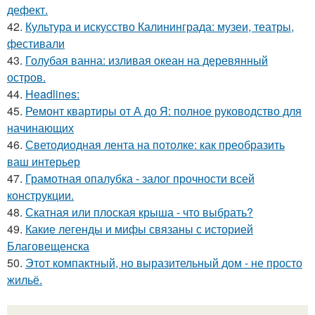
дефект.
42.
Культура и искусство Калининграда: музеи, театры,
фестивали
43.
Голубая ванна: изливая океан на деревянный
остров.
44.
Headlines:
45.
Ремонт квартиры от А до Я: полное руководство для
начинающих
46.
Светодиодная лента на потолке: как преобразить
ваш интерьер
47.
Грамотная опалубка - залог прочности всей
конструкции.
48.
Скатная или плоская крыша - что выбрать?
49.
Какие легенды и мифы связаны с историей
Благовещенска
50.
Этот компактный, но выразительный дом - не просто
жильё.