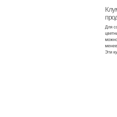
Клу
про
Для с
цветн
можно
менее
Эти к