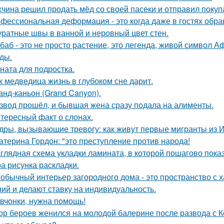
чина решил продать мёд со своей пасеки и отправил покупа
фессиональная деформация - это когда даже в гостях обр
уратные швы в ванной и неровный цвет стен.
баб - это не просто растение, это легенда, живой символ 
ды.
ната для подростка.
к медведица жизнь в глубоком сне дарит.
анд-каньон (Grand Canyon).
звод прошёл, и бывшая жена сразу подала на алименты.
тересный факт о слонах.
дры, вызывающие тревогу: как живут первые мигранты из 
атерина Гордон: "это преступление против народа!
глядная схема укладки ламината, в которой пошагово показ
а рисунка раскладки.
обычный интерьер загородного дома - это пространство с 
ий и делают ставку на индивидуальность.
вчонки, нужна помощь!
ор бероев женился на молодой балерине после развода с 