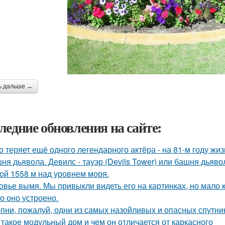
ь дальше →
ледние обновления на сайте:
о теряет ещё одного легендарного актёра - на 81-м году жи
ня дьявола. Девилс - тауэр (Devils Tower) или башня дьяв
ой 1558 м над уровнем моря.
овье вымя. Мы привыкли видеть его на картинках, но мало 
о оно устроено.
пни, пожалуй, одни из самых назойливых и опасных спутник
 такое модульный дом и чем он отличается от каркасного