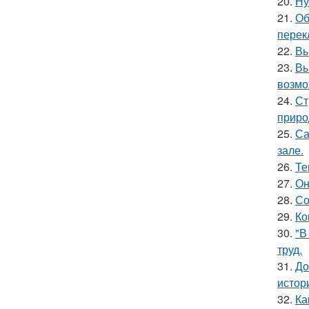
20.
Ну
21.
Об
перек
22.
Вы
23.
Вы
возмо
24.
Ст
приро
25.
Са
зале.
26.
Те
27.
Он
28.
Со
29.
Ко
30.
"В
труд.
31.
До
истор
32.
Ка