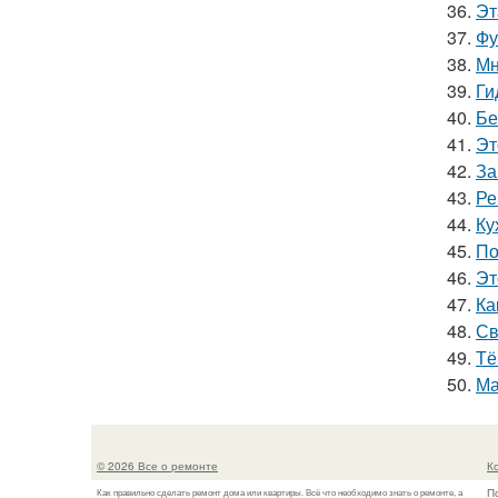
36.
Эт
37.
Фу
38.
Мн
39.
Ги
40.
Бе
41.
Эт
42.
За
43.
Ре
44.
Ку
45.
По
46.
Эт
47.
Ка
48.
Св
49.
Тё
50.
Ма
© 2026 Все о ремонте
К
П
Как правильно сделать ремонт дома или квартиры. Всё что необходимо знать о ремонте, а