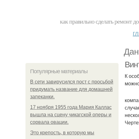
как правильно сделать ремонт до
г
Дан
Вин
Популярные материалы
К осо
В сети завирусился пост с просьбой
можно
придумать название для домашней
запеканки.
компа
случа
17 ноября 1955 года Мария Каллас
неско
вышла на сцену чикагской оперы и
Черте
сорвала овации.
Это крепость, в которую мы