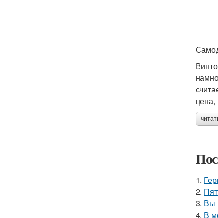
Самод
Винто
намно
счита
цена,
читат
Пос
1.
Гер
2.
Пят
3.
Вы 
4.
В м