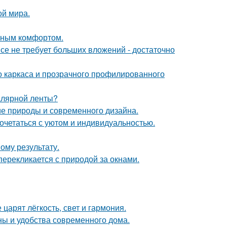
ой мира.
нным комфортом.
се не требует больших вложений - достаточно
о каркаса и прозрачного профилированного
малярной ленты?
ие природы и современного дизайна.
сочетаться с уютом и индивидуальностью.
ому результату.
перекликается с природой за окнами.
царят лёгкость, свет и гармония.
ны и удобства современного дома.