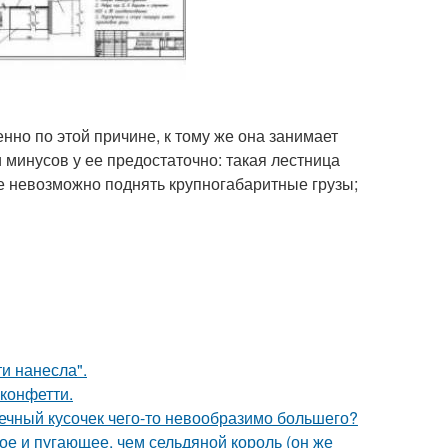
но по этой причине, к тому же она занимает
минусов у ее предостаточно: такая лестница
е невозможно поднять крупногабаритные грузы;
и нанесла".
 конфетти.
шечный кусочек чего-то невообразимо большего?
ое и пугающее, чем сельдяной король (он же