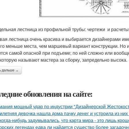
ельная лестница из профильной трубы: чертежи и расчеты
вая лестница очень красива и выбирается дизайнерами имен
го меньше места, чем маршевый вариант конструкции. Но и 
ется самой опасной при подъеме; по ней сложно или вообщ
 которую называют мастера за сборку, запредельно высока.
ь дальше →
ледние обновления на сайте:
мания мощный удар по индустрии "Дизайнерской Жестокост
илетняя девочка нашла дома пачку денег и устроила из них
когда-нибудь задумывались, что карта мира - это лишь кро
орских легендах едва ли найдется существо более загадочн