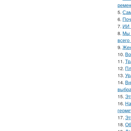
ремен
5.
Сам
6.
Поч
7.
ИИ 
8.
Мы 
всего 
9.
Жен
10.
Во
11.
Тр
12.
Пл
13.
Ур
14.
Вн
выбра
15.
Эт
16.
На
геоме
17.
Эт
18.
Об