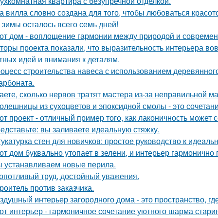
ухкомнатная квартира с безупречной отделкой.
а вилла словно создана для того, чтобы любоваться красот
 зимы осталось всего семь дней!
от дом - воплощение гармонии между природой и совреме
торы проекта показали, что выразительность интерьера вов
тных идей и внимания к деталям.
оцесс строительства навеса с использованием деревянног
арбоната.
аете, сколько нервов тратят мастера из-за неправильной 
олешницы из сухоцветов и эпоксидной смолы - это сочетан
от проект - отличный пример того, как лаконичность может 
едставьте: вы заливаете идеальную стяжку.
укатурка стен для новичков: простое руководство к идеальн
от дом буквально утопает в зелени, и интерьер гармонично 
 устанавливаем новые перила.
опотливый труд, достойный уважения.
роитель против заказчика.
здушный интерьер загородного дома - это пространство, где 
от интерьер - гармоничное сочетание уютного шарма стари