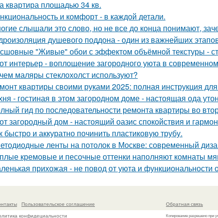
а квартира площадью 34 кв.
нкциональность и комфорт - в каждой детали.
огие слышали это слово, но не все до конца понимают, зач
дроизоляция душевого поддона - один из важнейших этапов
сшовные "Живые" обои с эффектом объёмной текстуры - с
от интерьер - воплощение загородного уюта в современном
чем маляры стеклохолст используют?
монт квартиры своими руками 2025: полная инструкция дл
хня - гостиная в этом загородном доме - настоящая ода утон
лный гид по последовательности ремонта квартиры во вто
от загородный дом - настоящий оазис спокойствия и гармон
к быстро и аккуратно починить пластиковую трубу.
етодиодные ленты на потолок в Москве: современный диза
плые кремовые и песочные оттенки наполняют комнаты мяг
ленькая прихожая - не повод от уюта и функциональности 
онтакты
Пользовательское соглашение
Обратная связь
олитика конфидециальности
Копирование разрешено при у