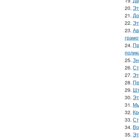
19.
Дв
20.
Эт
21.
До
22.
Эт
23.
Ав
грамо
24.
Пр
полик
25.
Зн
26.
Ст
27.
Эт
28.
Пр
29.
Шт
30.
Эт
31.
Мы
32.
Кр
33.
Ст
34.
Во
35.
Эт