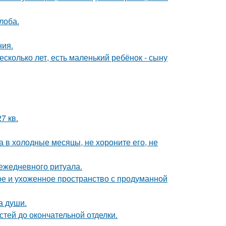
лоба.
ния.
сколько лет, есть маленький ребёнок - сыну
7 кв.
а в холодные месяцы, не хороните его, не
 ежедневного ритуала.
е и ухоженное пространство с продуманной
а души.
тей до окончательной отделки.