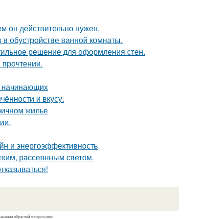
ем он действительно нужен.
 в обустройстве ванной комнаты.
тильное решение для оформления стен.
 прочтении.
я начинающих
чённости и вкусу.
ричном жилье
ии.
йн и энергоэффективность
ким, рассеянным светом.
отказываться!
казании обратной гиперссылки.