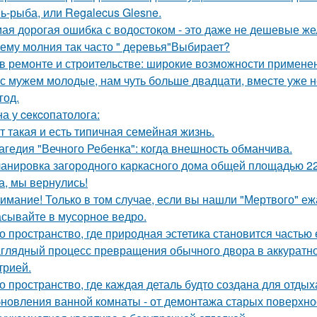
ь-рыба, или Regalecus Glesne.
ая дорогая ошибка с водостоком - это даже не дешевые же
ему молния так часто " деревья"Выбирает?
в ремонте и строительстве: широкие возможности примене
с мужем молодые, нам чуть больше двадцати, вместе уже не
год.
а у ceкcопатолога:
т такая и есть типичная семейная жизнь.
агедия "Вечного Ребенка": когда внешность обманчива.
анировка загородного каркасного дома общей площадью 22
а, мы вернулись!
имание! Только в том случае, если вы нашли "Мертвого" еж
сывайте в мусорное ведро.
о пространство, где природная эстетика становится частью
глядный процесс превращения обычного двора в аккуратно
трией.
о пространство, где каждая деталь будто создана для отдых
новления ванной комнаты - от демонтажа старых поверхнос