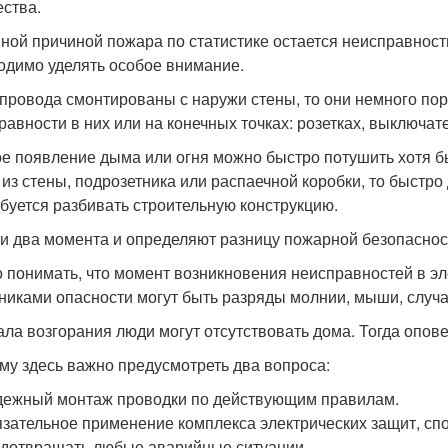
ства.
ной причиной пожара по статистике остается неисправност
одимо уделять особое внимание.
 провода смонтированы с наружи стены, то они немного порт
равности в них или на конечных точках: розетках, выключат
е появление дыма или огня можно быстро потушить хотя б
о из стены, подрозетника или распаечной коробки, то быстро
буется разбивать строительную конструкцию.
ти два момента и определяют разницу пожарной безопаснос
 понимать, что момент возникновения неисправностей в эл
никами опасности могут быть разряды молнии, мыши, случ
ала возгорания люди могут отсутствовать дома. Тогда опов
му здесь важно предусмотреть два вопроса:
ежный монтаж проводки по действующим правилам.
зательное применение комплекса электрических защит, с
дотвращать любые аварийные ситуации.