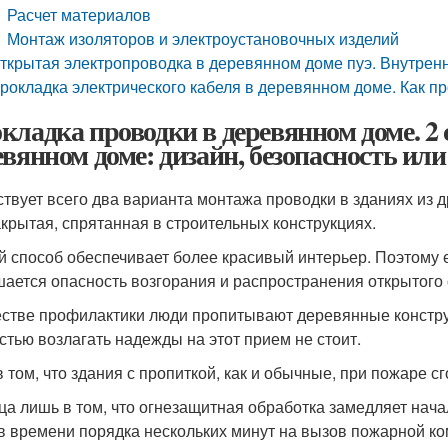
Расчет материалов
Монтаж изоляторов и электроустановочных изделий
ткрытая электропроводка в деревянном доме пуэ. Внутрен
рокладка электрического кабеля в деревянном доме. Как п
кладка проводки в деревянном доме. 2 
евянном доме: дизайн, безопасность ил
твует всего два варианта монтажа проводки в зданиях из д
акрытая, спрятанная в строительных конструкциях.
й способ обеспечивает более красивый интерьер. Поэтому е
ается опасность возгорания и распространения открытого 
естве профилактики люди пропитывают деревянные констр
стью возлагать надежды на этот прием не стоит.
в том, что здания с пропиткой, как и обычные, при пожаре с
ца лишь в том, что огнезащитная обработка замедляет нача
в времени порядка нескольких минут на вызов пожарной к