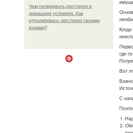
имуще
Чем полировать оргстекло в
Основ
домашних условиях. Как
необх
отполировать оргстекло своими
руками?
Когда
неисп
Перво
где-т
Потре
Вот э
Важно
Источ
С нач
Поэто
Над
Обя
пре