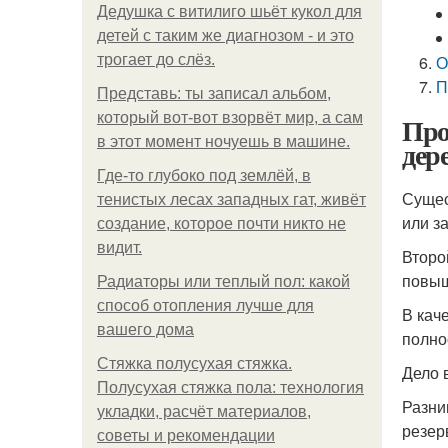
Дедушка с витилиго шьёт кукол для
детей с таким же диагнозом - и это
трогает до слёз.
О
П
Представь: ты записал альбом,
который вот-вот взорвёт мир, а сам
Про
в этот момент ночуешь в машине.
дер
Где-то глубоко под землёй, в
Сущес
тенистых лесах западных гат, живёт
или з
создание, которое почти никто не
видит.
Второ
повыш
Радиаторы или теплый пол: какой
способ отопления лучше для
В кач
вашего дома
полно
Стяжка полусухая стяжка.
Дело 
Полусухая стяжка пола: технология
Разни
укладки, расчёт материалов,
резер
советы и рекомендации