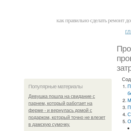
как правильно сделать ремонт до
г
Про
про
зат
Сод
П
Популярные материалы
б
Девушка пошла на свидание с
М
парнем, который работает на
П
ферме - и вернулась домой с
С
подарком, который точно не влезет
О
в дамскую сумочку.