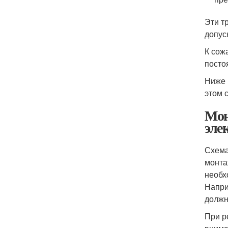
Эти т
допус
К сож
посто
Ниже 
этом 
Мон
эле
Схема
монта
необх
Напри
должн
При р