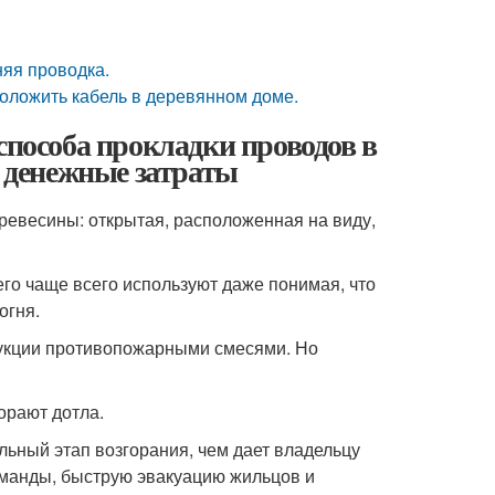
няя проводка.
роложить кабель в деревянном доме.
способа прокладки проводов в
и денежные затраты
ревесины: открытая, расположенная на виду,
го чаще всего используют даже понимая, что
огня.
укции противопожарными смесями. Но
горают дотла.
льный этап возгорания, чем дает владельцу
оманды, быструю эвакуацию жильцов и