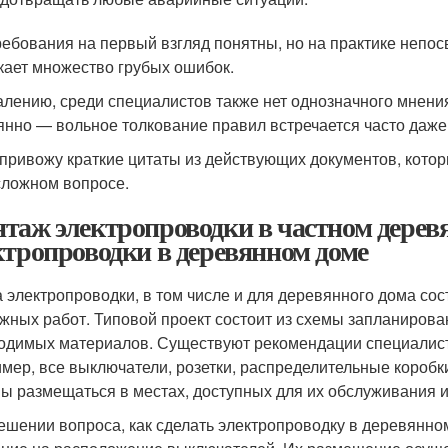
ребования на первый взгляд понятны, но на практике непос
кает множество грубых ошибок.
алению, среди специалистов также нет однозначного мнени
янно — вольное толкование правил встречается часто даже
привожу краткие цитаты из действующих документов, котор
сложном вопросе.
таж электропроводки в частном деревя
ктропроводки в деревянном доме
 электропроводки, в том числе и для деревянного дома со
жных работ. Типовой проект состоит из схемы запланирова
одимых материалов. Существуют рекомендации специалисто
мер, все выключатели, розетки, распределительные коробки
ы размещаться в местах, доступных для их обслуживания и
ешении вопроса, как сделать электропроводку в деревянно