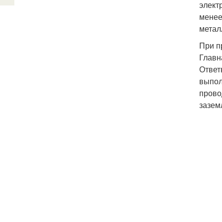
элект
менее
метал
При п
Главн
Ответ
выпол
прово
зазем