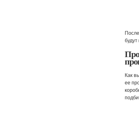
После
будут
Про
про
Как в
ее пр
короб
подби