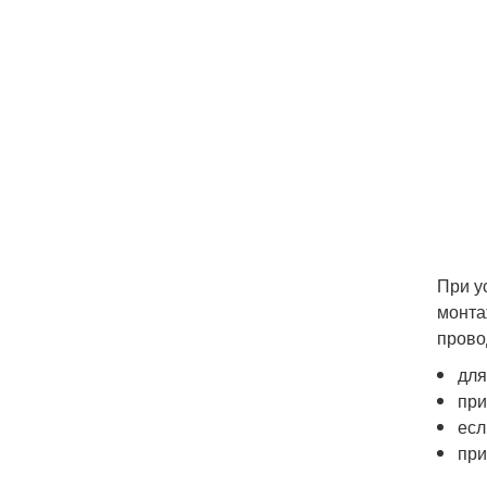
При у
монта
прово
для
при
есл
при