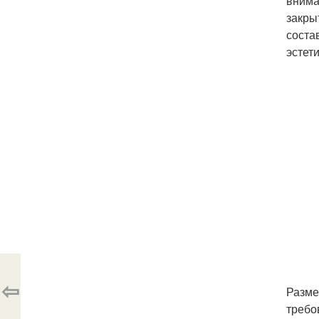
внима
закры
соста
эстет
⇦
Разме
требо