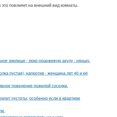
к это повлияет на внешний вид комнаты.
ное зрелище - ярко-оранжевую акулу - няньку.
олка пустая), напротив - женщина лет 40 и её
ивное поведение пожилой соседки.
ерпит пустоты, особенно если в квартире
ли.
невозможно перепутать ни с чем.