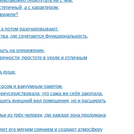
стетичный, а с характером.
 видели?
- а потом разочаровывают.
ства, где сочетаются функциональность,
рать на опережение.
ечности, простоте в уходе и отличным
а души.
сосом и вакуумным пакетом.
реусердствовала, что сама же себя закопала.
учшить внешний вид помещения, но и расширить
ьи из трёх человек, где каждая зона продумана
яют его мягким сиянием и создают атмосферу