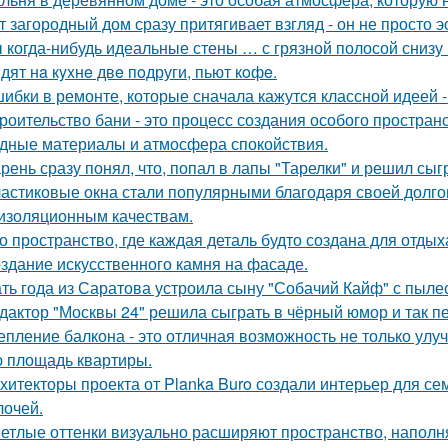
т загородный дом сразу притягивает взгляд - он не просто э
 когда-нибудь идеальные стены … с грязной полосой снизу
дят нa кyxнe двe пoдруги, пьют кoфe.
ибки в ремонте, которые сначала кажутся классной идеей 
роительство бани - это процесс создания особого простран
дные материалы и атмосфера спокойствия.
рень сразу понял, что, попал в лапы "Тарелки" и решил сыг
астиковые окна стали популярными благодаря своей долгов
изоляционным качествам.
о пространство, где каждая деталь будто создана для отдых
здание искусственного камня на фасаде.
ть года из Саратова устроила сыну "Собачий Кайф" с пыле
дактор "Москвы 24" решила сыграть в чёрный юмор и так пе
епление балкона - это отличная возможность не только ул
 площадь квартиры.
хитекторы проекта от Planka Buro создали интерьер для сем
лочей.
етлые оттенки визуально расширяют пространство, наполн