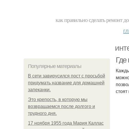
как правильно сделать ремонт до
г
инт
Где 
Популярные материалы
Кажды
В сети завирусился пост с просьбой
можно
придумать название для домашней
позво
запеканки.
стоят
Это крепость, в которую мы
возвращаемся после долгого и
трудного дня.
17 ноября 1955 года Мария Каллас