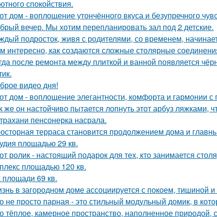
ютного спокойствия.
от дом - воплощение утончённого вкуса и безупречного чувс
брый вечер. Мы хотим перепланировать зал под 2 детские.
ждый подросток, живя с родителями, со временем, начинает
м интересно, как создаются сложные столярные соединени
гда после ремонта между плиткой и ванной появляется чёрн
тик.
брое видео дня!
от дом - воплощение элегантности, комфорта и гармонии с 
к же он настойчиво пытается лопнуть этот арбуз ляжками, ч
трахани пенсонерка насрала.
осторная терраса становится продолжением дома и главны
удия площадью 29 кв.
от ролик - настоящий подарок для тех, кто занимается сто
плекс площадью 120 кв.
 площади 69 кв.
знь в загородном доме ассоциируется с покоем, тишиной и
о не просто парная - это стильный модульный домик, в кот
о тёплое, камерное пространство, наполненное природой, 