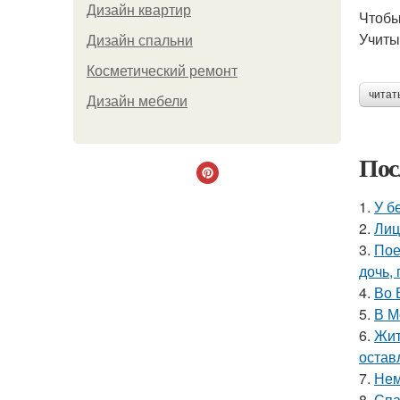
Дизайн квартир
Чтобы
Учиты
Дизайн спальни
Косметический ремонт
читат
Дизайн мебели
Пос
1.
У б
2.
Лиц
3.
Пое
дочь,
4.
Во 
5.
В М
6.
Жит
остав
7.
Нем
8.
Спа