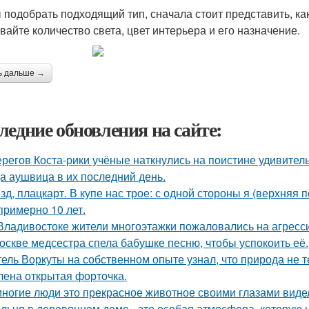
 подобрать подходящий тип, сначала стоит представить, ка
вайте количество света, цвет интерьера и его назначение.
ь дальше →
ледние обновления на сайте:
ерегов Коста-рики учёные наткнулись на поистине удивитель
а аушвица в их последний день.
зд, плацкарт. В купе нас трое: с одной стороны я (верхняя п
 примерно 10 лет.
Владивостоке жители многоэтажки пожаловались на агресс
оскве медсестра спела бабушке песню, чтобы успокоить её.
ель Воркуты на собственном опыте узнал, что природа не т
лена открытая форточка.
ногие люди это прекрасное животное своими глазами виде
льня в деревянном доме - это особая атмосфера, которую 