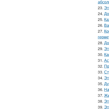
абсол
23.
Эт
24.
До
25.
Ка
26.
Ва
27.
Ко
герме
28.
До
29.
Эт
30.
Ка
31.
Ас
32.
Пр
33.
Ст
34.
Эт
35.
Ду
36.
На
37.
Жи
38.
Эт
39.
Эт