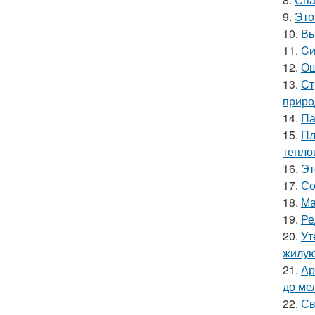
9.
Это
10.
Вы
11.
Cи
12.
Ош
13.
Ст
приро
14.
Па
15.
Пл
тепло
16.
Эт
17.
Со
18.
Ма
19.
Ре
20.
Ут
жилую
21.
Ар
до ме
22.
Св