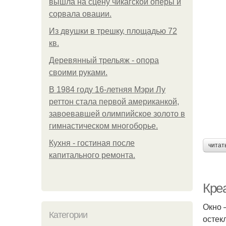
вышла на сцену чикагской оперы и
сорвала овации.
Из двушки в трешку, площадью 72
кв.
Деревянный трельяж - опора
своими руками.
В 1984 году 16-летняя Мэри Лу
реттон стала первой американкой,
завоевавшей олимпийское золото в
гимнастическом многоборье.
Кухня - гостиная после
читат
капитального ремонта.
Кре
Окно 
Категории
остек