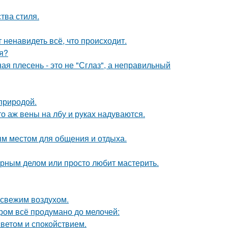
тва стиля.
 ненавидеть всё, что происходит.
я?
ая плесень - это не "Сглаз", а неправильный
природой.
то аж вены на лбу и руках надуваются.
м местом для общения и отдыха.
лярным делом или просто любит мастерить.
 свежим воздухом.
ором всё продумано до мелочей:
светом и спокойствием.