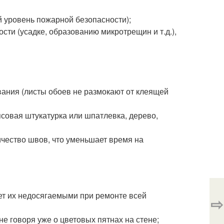
 уровень пожарной безопасности);
ти (усадке, образованию микротрещин и т.д.),
вания (листы обоев не размокают от клеящей
псовая штукатурка или шпатлевка, дерево,
ичество швов, что уменьшает время на
лает их недосягаемыми при ремонте всей
⇨
не говоря уже о цветовых пятнах на стене;