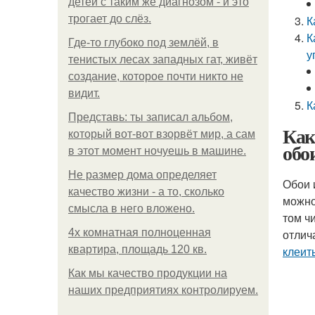
детей с таким же диагнозом - и это
трогает до слёз.
К
К
Где-то глубоко под землёй, в
у
тенистых лесах западных гат, живёт
создание, которое почти никто не
видит.
К
Представь: ты записал альбом,
Как
который вот-вот взорвёт мир, а сам
обо
в этот момент ночуешь в машине.
Не размер дома определяет
Обои 
качество жизни - а то, сколько
можно
смысла в него вложено.
том ч
4x комнатная полноценная
отлич
квартира, площадь 120 кв.
клеит
Как мы качество продукции на
наших предприятиях контролируем.