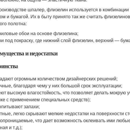
роизводстве шпалер, флизелин используется в комбинации
ом и бумагой. Их в быту принято так же считать флизелин
ого полотна:
ниловые обои на основе флизелина;
ои под покраску, где нижний слой флизелин, верхний — бума
мущества и недостатки
оинства
адают огромным количеством дизайнерских решений;
чные, благодаря чему у них большой срок эксплуатации;
ют высокую влагостойкость, что позволяет делать мокрую уб
ке с применением специальных средств);
впитывают запахи;
тные, легко скрывают мелкие недостатки на поверхности с
опроницаемые, что дает возможность оклеивать ими любые
ная и т.д.);