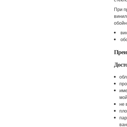
При п
винил
обойн
ви
об
Преи
Дост
обл
про
име
мой
не 
пло
пар
ван