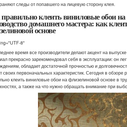
раняют следы от попавшего на лицевую сторону клея.
 правильно клеить виниловые обои на 
оводство домашнего мастера: как клеи
зелиновой основе
ing="UTF-8"
леднее время все производители делают акцент на выпуске
иал прекрасно зарекомендовал себя в эксплуатации: он лег
ждениям, обладает достаточной прочностью и долговечность
т своих первоначальных характеристик. Сегодня в обзоре р
льно клеить виниловые обои на флизелиновой основе в тр
хностях, а также на что нужно обращать внимание при выбо