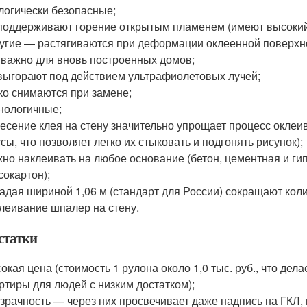
логически безопасные;
поддерживают горение открытым пламенем (имеют высокий
угие — растягиваются при деформации оклеенной поверхнос
 важно для вновь построенных домов;
выгорают под действием ультрафиолетовых лучей;
ко снимаются при замене;
нологичные;
есение клея на стену значительно упрощает процесс оклеи
сы, что позволяет легко их стыковать и подгонять рисунок);
но наклеивать на любое основание (бетон, цементная и ги
сокартон);
адая шириной 1,06 м (стандарт для России) сокращают кол
леивание шпалер на стену.
статки
окая цена (стоимость 1 рулона около 1,0 тыс. руб., что де
ртиры для людей с низким достатком);
зрачность — через них просвечивает даже надпись на ГКЛ, 