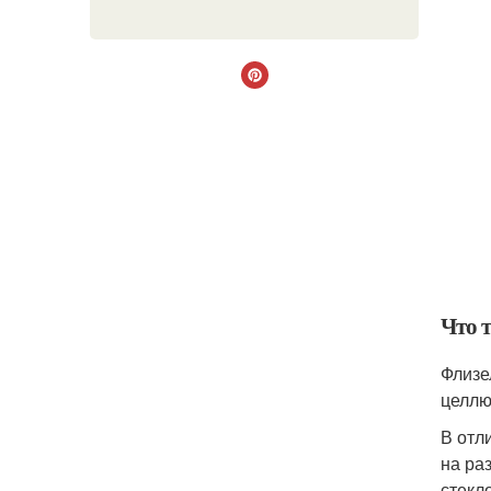
Что 
Флизе
целлю
В отл
на ра
стекл