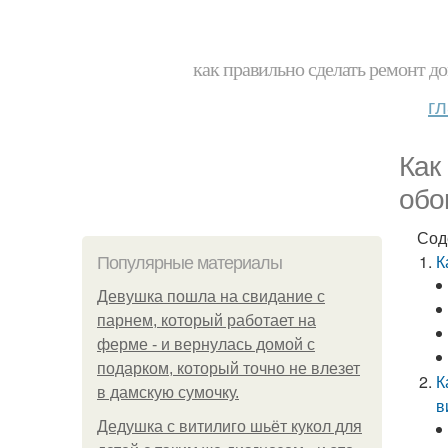
как правильно сделать ремонт до
г
Как
обо
Сод
К
Популярные материалы
Девушка пошла на свидание с
парнем, который работает на
ферме - и вернулась домой с
подарком, который точно не влезет
К
в дамскую сумочку.
в
Дедушка с витилиго шьёт кукол для