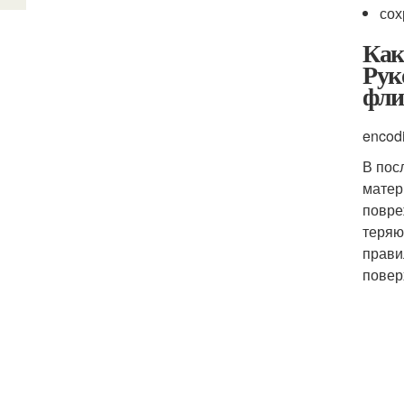
сох
Как
Рук
фли
encod
В пос
матер
повре
теряю
прави
повер