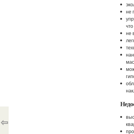
эко
не 
упр
что
не 
лег
тех
нан
мас
мож
гип
обл
нак
Недо
выс
⇦
ква
про