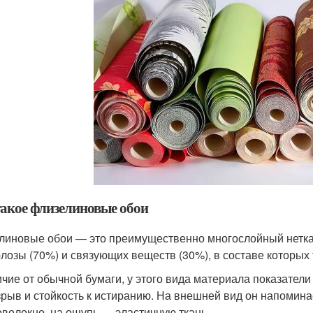
такое флизелиновые обои
линовые обои — это преимущественно многослойный нетк
лозы (70%) и связующих веществ (30%), в составе которых
ичие от обычной бумаги, у этого вида материала показател
зрыв и стойкость к истиранию. На внешней вид он напоминае
оволокно, на ощупь — эластичную ткань.