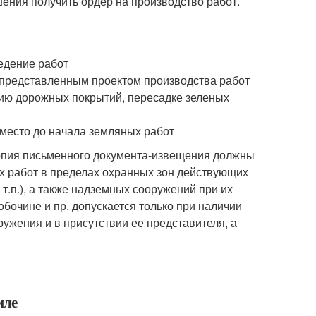
шения получить ордер на производство работ.
ведение работ
с представленным проектом производства работ
нию дорожных покрытий, пересадке зеленых
 место до начала земляных работ
копия письменного документа-извещения должны
х работ в пределах охранных зон действующих
т.п.), а также надземных сооружений при их
обочине и пр. допускается только при наличии
ужения и в присутствии ее представителя, а
мле