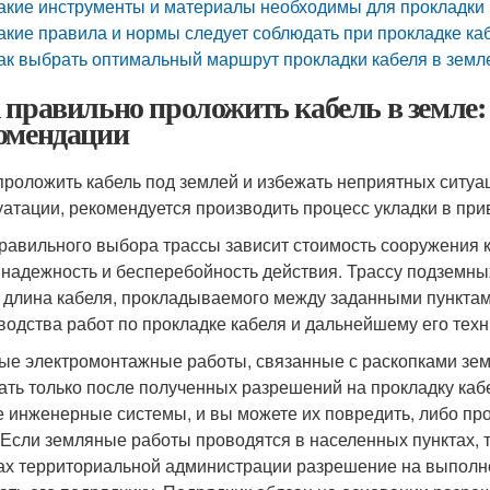
акие инструменты и материалы необходимы для прокладки 
акие правила и нормы следует соблюдать при прокладке ка
ак выбрать оптимальный маршрут прокладки кабеля в земл
 правильно проложить кабель в земле:
омендации
роложить кабель под землей и избежать неприятных ситуац
уатации, рекомендуется производить процесс укладки в пр
авильного выбора трассы зависит стоимость сооружения ка
 надежность и бесперебойность действия. Трассу подземны
 длина кабеля, прокладываемого между заданными пунктам
водства работ по прокладке кабеля и дальнейшему его тех
 электромонтажные работы, связанные с раскопками земли
ать только после полученных разрешений на прокладку кабе
е инженерные системы, и вы можете их повредить, либо п
 Если земляные работы проводятся в населенных пунктах, т
ах территориальной администрации разрешение на выполн