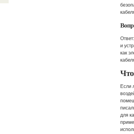
безоп
кабел
Вопр
Ответ
и уст
как э
кабел
Что
Если 
возде
помещ
писал
для к
приме
испол