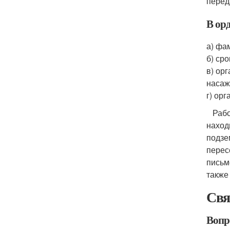
перед
В ор
а) фа
б) ср
в) ор
насаж
г) ор
Рабоч
наход
подзе
перес
письм
также
Свя
Вопр