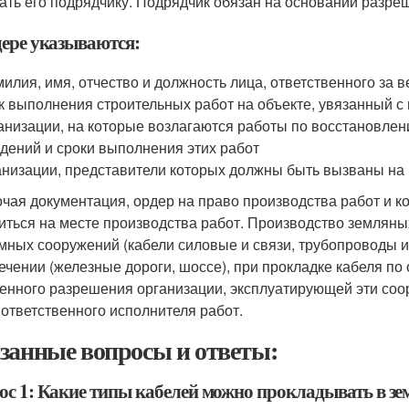
ать его подрядчику. Подрядчик обязан на основании разре
дере указываются:
милия, имя, отчество и должность лица, ответственного за 
ок выполнения строительных работ на объекте, увязанный 
ганизации, на которые возлагаются работы по восстановле
дений и сроки выполнения этих работ
ганизации, представители которых должны быть вызваны на
ая документация, ордер на право производства работ и 
иться на месте производства работ. Производство земляны
мных сооружений (кабели силовые и связи, трубопроводы и 
ечении (железные дороги, шоссе), при прокладке кабеля по 
енного разрешения организации, эксплуатирующей эти соор
 ответственного исполнителя работ.
занные вопросы и ответы:
ос 1: Какие типы кабелей можно прокладывать в зе