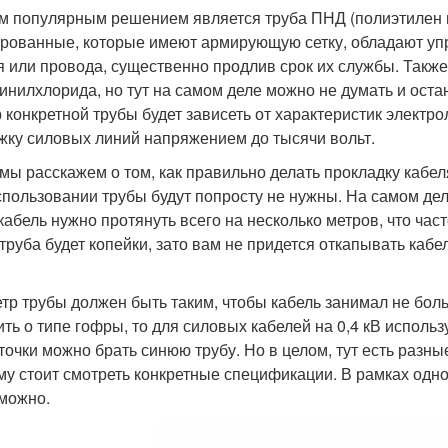
 популярным решением является труба ПНД (полиэтилен н
рованные, которые имеют армирующую сетку, обладают упр
я или провода, существенно продлив срок их службы. Также
инилхлорида, но тут на самом деле можно не думать и ост
 конкретной трубы будет зависеть от характеристик электр
жку силовых линий напряжением до тысячи вольт.
мы расскажем о том, как правильно делать прокладку кабел
спользовании трубы будут попросту не нужны. На самом дел
 кабель нужно протянуть всего на несколько метров, что час
 труба будет копейки, зато вам не придется откапывать каб
тр трубы должен быть таким, чтобы кабель занимал не бол
ить о типе гофры, то для силовых кабелей на 0,4 кВ использ
точки можно брать синюю трубу. Но в целом, тут есть разны
му стоит смотреть конкретные спецификации. В рамках одно
можно.