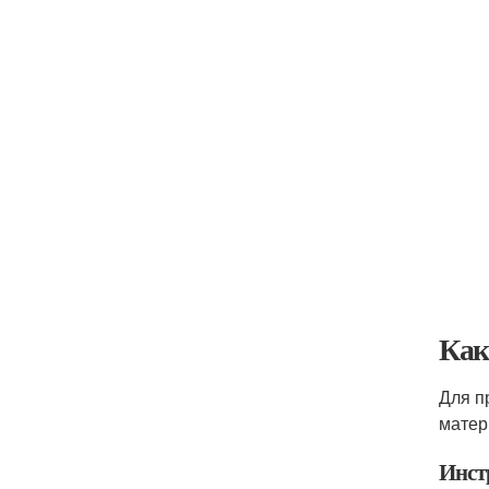
Как
Для п
матер
Инст