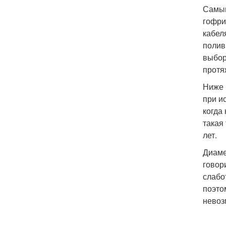
Самым
гофри
кабел
полив
выбор
протя
Ниже 
при и
когда
такая
лет.
Диаме
говор
слабо
поэто
невоз