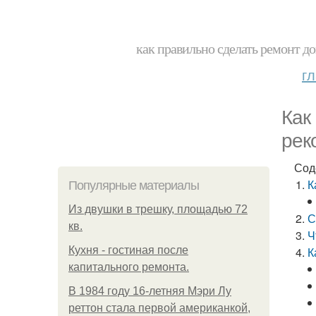
как правильно сделать ремонт до
г
Как
рек
Сод
К
Популярные материалы
Из двушки в трешку, площадью 72
С
кв.
Ч
Кухня - гостиная после
К
капитального ремонта.
В 1984 году 16-летняя Мэри Лу
реттон стала первой американкой,