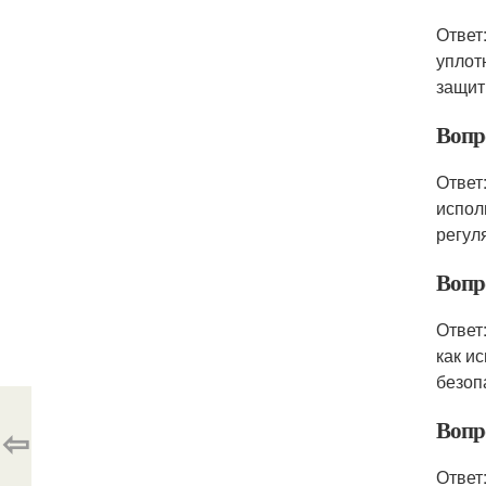
Ответ
уплот
защит
Вопро
Ответ
испол
регул
Вопро
Ответ
как и
безоп
Вопр
⇦
Ответ