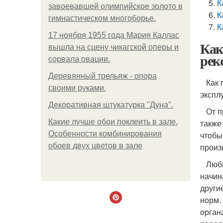
К
завоевавшей олимпийское золото в
К
гимнастическом многоборье.
К
17 ноября 1955 года Мария Каллас
Как
вышла на сцену чикагской оперы и
рек
сорвала овации.
Деревянный трельяж - опора
Как п
своими руками.
экспл
Декоративная штукатурка "Дуна".
От пр
Какие лучше обои поклеить в зале.
также
Особенности комбинирования
чтобы
обоев двух цветов в зале
произ
Любые
начин
други
норм.
орган