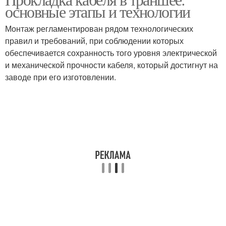
Места для прокладки
Подготовка к прокладке
основные этапы и технологии
Монтаж регламентирован рядом технологических
правил и требований, при соблюдении которых
обеспечивается сохранность того уровня электрической
Материал для кабеля
Кабель для прокладки
и механической прочности кабеля, который достигнут на
заводе при его изготовлении.
Кабели для подземной
Бронированные кабели
прокладки
Кабель от
механических
Кабель от воздействия
повреждений
Силовой кабель
Кабель в траншею