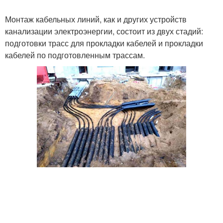
Монтаж кабельных линий, как и других устройств
канализации электроэнергии, состоит из двух стадий:
Небронированный
подготовки трасс для прокладки кабелей и прокладки
Прокладка в дом
кабель
кабелей по подготовленным трассам.
Кабель с помощью
Электрический кабель
Кабель от повреждений
Влаги при прокладке
Коррозии при
Кабели для прокладки
прокладке