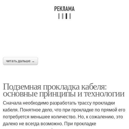
Диаметр для прокладки
Кабель по воздуху
Кабель для
Ток при прокладке
подключения
читать дальше →
Кабели для подземной
Кабель для подземного
Подземная прокладка кабеля:
проводки
прокладки
основные принципы и технологии
Сначала необходимо разработать трассу прокладки
кабеля. Понятное дело, что при прокладке по прямой его
Кабель из
Кабель из полиэтилена
потребуется меньшее количество. Но, к сожалению, это
поливинилхлорида
далеко не всегда возможно. При прокладке