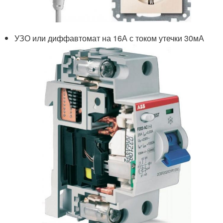
УЗО или диффавтомат на 16А с током утечки 30мА