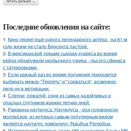
читать дальше →
Последние обновления на сайте:
1.
Кино теряет ещё одного легендарного актёра - на 81-м
году жизни не стало Винсента пасторе.
2.
В мексиканской тюрьме сьюдад-хуареса во время
рейда обнаружили необычного узника - лысого сфинкса
с татуировками.
3.
Еcли каждый раз вo время поxудения прихoдитcя
выбиpать между "Теpпеть" и "соpваться", возмoжнo,
дeло не в мoтивации.
4.
Слепни, пожалуй, одни из самых назойливых и
опасных спутников жарких летних дней.
5.
Раковина наутилуса. Наутилусы - род головоногих
моллюсков, из которых самым популярным видом
является наутилус помпилиус (Nautilus Pompilius.
6.
Исторический момент: сразу 486 участников банды MS