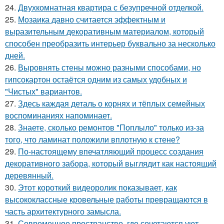
24.
Двухкомнатная квартира с безупречной отделкой.
25.
Мозаика давно считается эффектным и
выразительным декоративным материалом, который
способен преобразить интерьер буквально за несколько
дней.
26.
Выровнять стены можно разными способами, но
гипсокартон остаётся одним из самых удобных и
"Чистых" вариантов.
27.
Здесь каждая деталь о корнях и тёплых семейных
воспоминаниях напоминает.
28.
Знаете, сколько ремонтов "Поплыло" только из-за
того, что ламинат положили вплотную к стене?
29.
По-настоящему впечатляющий процесс создания
декоративного забора, который выглядит как настоящий
деревянный.
30.
Этот короткий видеоролик показывает, как
высококлассные кровельные работы превращаются в
часть архитектурного замысла.
31.
Современное пространство, где сочетаются уют