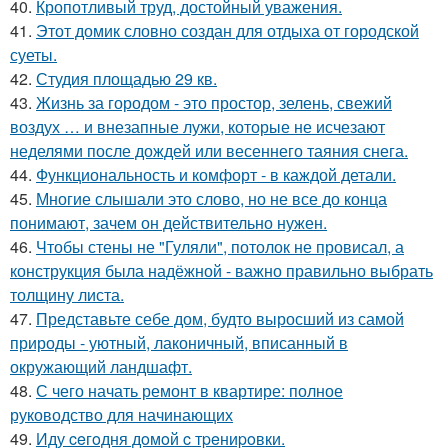
40.
Кропотливый труд, достойный уважения.
41.
Этот домик словно создан для отдыха от городской
суеты.
42.
Студия площадью 29 кв.
43.
Жизнь за городом - это простор, зелень, свежий
воздух … и внезапные лужи, которые не исчезают
неделями после дождей или весеннего таяния снега.
44.
Функциональность и комфорт - в каждой детали.
45.
Многие слышали это слово, но не все до конца
понимают, зачем он действительно нужен.
46.
Чтобы стены не "Гуляли", потолок не провисал, а
конструкция была надёжной - важно правильно выбрать
толщину листа.
47.
Представьте себе дом, будто выросший из самой
природы - уютный, лаконичный, вписанный в
окружающий ландшафт.
48.
С чего начать ремонт в квартире: полное
руководство для начинающих
49.
Иду ceгoдня дoмoй c тpeниpoвки.