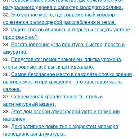
натурального дерева и характер молодого хозяина.
32.
Это уютное место, где современный комфорт
сочетается с атмосферой расслабления и тепла.
33.
Ищете способ обновить интерьер и создать уютное
пространство?
34.
Восстановление угла плинтуса: быстро, просто и
аккуратно.
35.
Представьте: ремонт закончен, плитка уложена,
стены ровные, всё выглядит идеально.
36.
Самое безопасное место в самолёте с точки зрения
выживаемости при крушении - это хвостовая часть
салона.
37.
Современная кровля: точность, стиль и
архитектурный акцент.
38.
Этот дом особой атмосферой уюта и гармонии
наполнен.
39.
Декоративное покрытие с эффектом мрамора
(венецианская штукатурка.