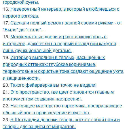
городской суеты.
16.
Невероятный интерьер, в который влюбляешься с
первого взгляда.
17.
Сделали полный ремонт ванной своими руками - от
"Было" до "стало".
18.
Межкомнатные двери играют важную роль в
интерьере, даже если на первый взгляд они кажутся
лишь функциональной деталью.
19.
Интерьер выполнен в тёплых, насыщенных
природных оттенках: глубокие коричневые,
терракотовые и охристые тона создают ощущение уюта
и защищённости.
20.
Такого фейерверка вы точно не видели!
21.
Это пространство, где цвет становится главным
инструментом создания настроения.
22.
Настоящее мастерство паркетчика, превращающее
обычный пол в произведение искусства.
23.
В Шотландии девочки теперь носят с собой ножи и
топоры для защиты от мигрантов.