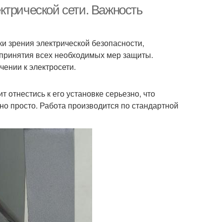
кухню
столешницу
ктрической сети. Важность
ки зрения электрической безопасности,
Машина к
на к канализации
, принятия всех необходимых мер защиты.
коммуникациям
ении к электросети.
Аквастоп в
 отнестись к его установке серьезно, что
Машина без аквастопа
домоечной машине
но просто. Работа производится по стандартной
домоечная машина
Машины от жира
Машины к
шины к сифону
канализационной
системе