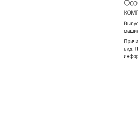
Осо
ком
Выпус
машин
Причи
вид. 
инфор