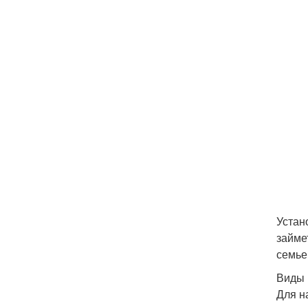
Устан
займе
семье
Виды 
Для н