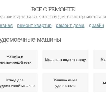
ВСЕ О РЕМОНТЕ
ма или квартиры. всё что необходимо знать о ремонте, а
лавная
ремонт квартир
ремонт дома
дизайн
удомоечные машины
Машина к
Машины к водопроводу
Ма
лектрической сети
Отвод для
Машина через
М
судомоечной машины
удлинитель
Кран для
Машина в готовую
Ма