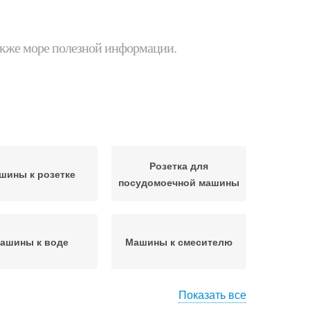
 также море полезной информации.
Розетка для
шины к розетке
посудомоечной машины
ашины к воде
Машины к смесителю
Показать все
шины в готовую
Машина под