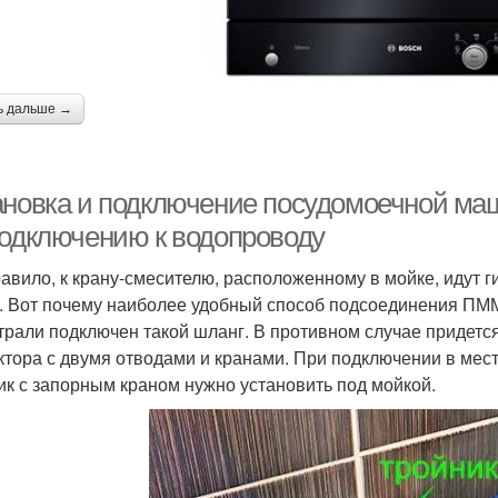
ь дальше →
ановка и подключение посудомоечной ма
подключению к водопроводу
равило, к крану-смесителю, расположенному в мойке, идут г
. Вот почему наиболее удобный способ подсоединения ПММ
трали подключен такой шланг. В противном случае придется
ктора с двумя отводами и кранами. При подключении в мес
ик с запорным краном нужно установить под мойкой.