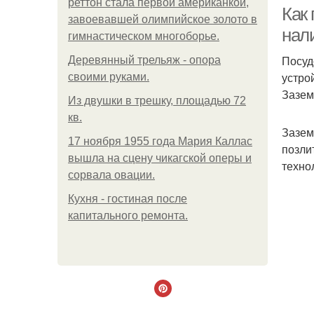
реттон стала первой американкой,
по
Как
завоевавшей олимпийское золото в
нал
гимнастическом многоборье.
Посуд
Деревянный трельяж - опора
устро
э
своими руками.
Зазем
Из двушки в трешку, площадью 72
кв.
Зазем
Ма
17 ноября 1955 года Мария Каллас
позли
вышла на сцену чикагской оперы и
техно
сорвала овации.
Кухня - гостиная после
по
капитального ремонта.
М