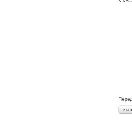
К ХВС
Перед
читат