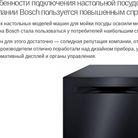
бенности подключения настольной посуд
пании Bosch пользуется повышенным сп
к настольных моделей машин для мойки посуды освоили мн
а Bosch стала пользоваться у потребителей наибольшим с
н для этого достаточно — солидная репутация компании, 
Производители отлично поработали над дизайном прибора, 
мативный дисплей и органы управления.