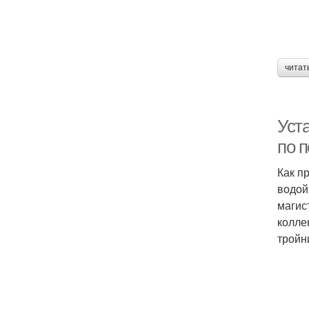
читат
Уст
по 
Как п
водой
магис
колле
тройн