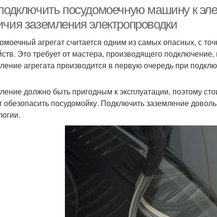
судомоечной машины
кухню
 подключить посудомоечную машину к эле
ичия заземления электропроводки
омоечный агрегат считается одним из самых опасных, с точ
Машины к
Машины к канализации
Маши
йств. Это требует от мастера, производящего подключение
лектрической сети
ление агрегата производится в первую очередь при подключ
ление должно быть пригодным к эксплуатации, поэтому стоит
шина к водопроводу
Машины с аквастопом
посу
т обезопасить посудомойку. Подключить заземление доволь
логии.
Таблетки в
Вод в посудомоечной
Посу
судомоечной машине
машине
Слив в посудомоечной
ашины от остатков
Ма
машине