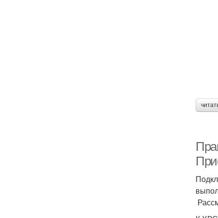
читат
Пра
При
Подкл
выпол
Рассм