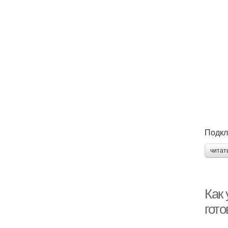
Подкл
читат
Как
гот