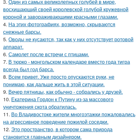
3.
Один из самых великолепных голубей в мире,
восхищающий своей королевской голубой кружевной
короной и завораживающими красными глазами.
4.
На этих фотографиях, возможно, скрываются
снежные барсы.
5.
Оводы не кусаются, так как у них отсутствует ротовой
аппарат.
6.
Самолет после встречи с птицами.
7.
В тюрко - монгольском календаре вместо года тигра
всегда был год барса.
8.
Всем привет. Уже просто опускаются руки, не
понимаю, как дальше жить в этой ситуации.
9.
Вечер пятницы, как обычно - собрались у друзей.
10.
Екатерина Гордон к Путину из-за массового
уничтожения скота обратилась.
11.
Во Владивостоке жители многоэтажки пожаловались
на агрессивное поведение пожилой соседки.
12.
Это пространство, в котором сама природа
становится главным дизайнером.