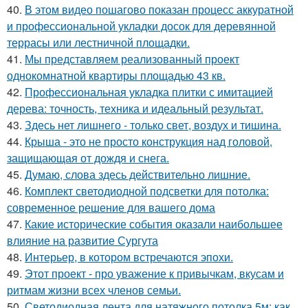
40.
В этом видео пошагово показан процесс аккуратной
и профессиональной укладки досок для деревянной
террасы или лестничной площадки.
41.
Мы представляем реализованный проект
однокомнатной квартиры площадью 43 кв.
42.
Профессиональная укладка плитки с имитацией
дерева: точность, техника и идеальный результат.
43.
Здесь нет лишнего - только свет, воздух и тишина.
44.
Крыша - это не просто конструкция над головой,
защищающая от дождя и снега.
45.
Думаю, слова здесь действительно лишние.
46.
Комплект светодиодной подсветки для потолка:
современное решение для вашего дома
47.
Какие исторические события оказали наибольшее
влияние на развитие Сургута
48.
Интерьер, в котором встречаются эпохи.
49.
Этот проект - про уважение к привычкам, вкусам и
ритмам жизни всех членов семьи.
50.
Светодиодная лента для натяжного потолка 5м: как