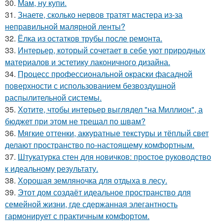
30.
Мам, ну купи.
31.
Знаете, сколько нервов тратят мастера из-за
неправильной малярной ленты?
32.
Ёлка из остатков трубы после ремонта.
33.
Интерьер, который сочетает в себе уют природных
материалов и эстетику лаконичного дизайна.
34.
Процесс профессиональной окраски фасадной
поверхности с использованием безвоздушной
распылительной системы.
35.
Хотите, чтобы интерьер выглядел "на Миллион", а
бюджет при этом не трещал по швам?
36.
Мягкие оттенки, аккуратные текстуры и тёплый свет
делают пространство по-настоящему комфортным.
37.
Штукатурка стен для новичков: простое руководство
к идеальному результату.
38.
Хорошая земляночка для отдыха в лесу.
39.
Этот дом создаёт идеальное пространство для
семейной жизни, где сдержанная элегантность
гармонирует с практичным комфортом.