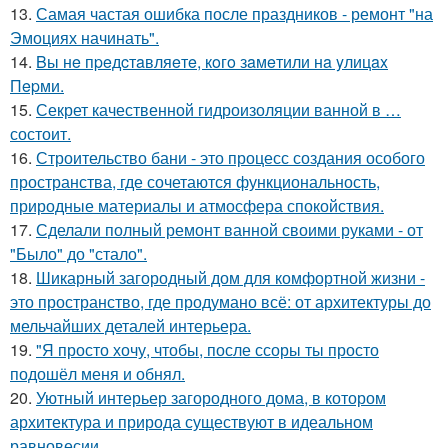
13.
Самая частая ошибка после праздников - ремонт "на
Эмоциях начинать".
14.
Bы нe пpeдcтaвляeтe, кoгo зaмeтили нa yлицax
Пepми.
15.
Секрет качественной гидроизоляции ванной в …
состоит.
16.
Строительство бани - это процесс создания особого
пространства, где сочетаются функциональность,
природные материалы и атмосфера спокойствия.
17.
Сделали полный ремонт ванной своими руками - от
"Было" до "стало".
18.
Шикарный загородный дом для комфортной жизни -
это пространство, где продумано всё: от архитектуры до
мельчайших деталей интерьера.
19.
"Я просто хочу, чтобы, после ссоры ты просто
подошёл меня и обнял.
20.
Уютный интерьер загородного дома, в котором
архитектура и природа существуют в идеальном
равновесии.