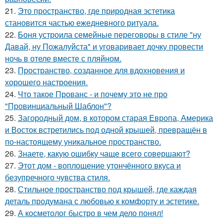
21.
Это пространство, где природная эстетика
становится частью ежедневного ритуала.
22.
Боня устроила семейные переговоры в стиле "ну
Давай, ну Пожалуйста" и уговаривает дочку провести
ночь в отеле вместе с пляйном.
23.
Пространство, созданное для вдохновения и
хорошего настроения.
24.
Что такое Прованс - и почему это не про
"Провинциальный Шаблон"?
25.
Загородный дом, в котором старая Европа, Америка
и Восток встретились под одной крышей, превращён в
по-настоящему уникальное пространство.
26.
Знаете, какую ошибку чаще всего совершают?
27.
Этот дом - воплощение утончённого вкуса и
безупречного чувства стиля.
28.
Стильное пространство под крышей, где каждая
деталь продумана с любовью к комфорту и эстетике.
29.
А косметолог быстро в чем дело понял!