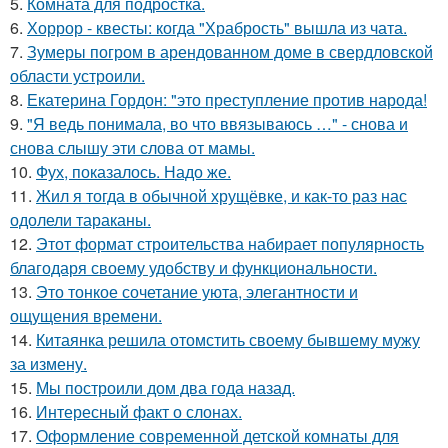
5.
Комната для подростка.
6.
Хоррор - квесты: когда "Храбрость" вышла из чата.
7.
Зумеры погром в арендованном доме в свердловской
области устроили.
8.
Екатерина Гордон: "это преступление против народа!
9.
"Я ведь понимала, во что ввязываюсь …" - снова и
снова слышу эти слова от мамы.
10.
Фух, показалось. Надо же.
11.
Жил я тогда в обычной хрущёвке, и как-то раз нас
одолели тараканы.
12.
Этот формат строительства набирает популярность
благодаря своему удобству и функциональности.
13.
Это тонкое сочетание уюта, элегантности и
ощущения времени.
14.
Китаянка решила отомстить своему бывшему мужу
за измену.
15.
Мы построили дом два года назад.
16.
Интересный факт о слонах.
17.
Оформление современной детской комнаты для