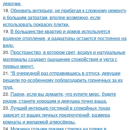
девочки.
18.
Обновить интерьер, не прибегая к сложному ремонту
и большим затратам, вполне возможно, если
использовать покраску плитки.
19.
В большинстве квартир и домов используется
водяное отопление, и радиаторы остаются постоянно на
виду.
20.
Пространство, в котором свет, воздух и натуральные
материалы создают ощущение спокойствия и уюта с
первых минут.
21.
"В очередной раз отправившись в отпуск, девушки
решили по-особенному поблагодарить горничных за их
труд.
22.
Парни, если вы думаете, что купите мерс, будете
рядом, станете хорошим и девушка точно ваша.
23.
Лучший интерьер гостиной в спокойных тонах
зависит от ваших личных предпочтений, размера
комнаты и желаемой атмосферы.
24.
Мужчина голыми руками стрелка на пляже в