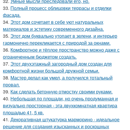
32.
Умные мысли преследовали его, но.
33.
Полный процесс облицовки террасы и отделки
фасада.
34.
Этот дом сочетает в себе уют натуральных
материалов и эстетику современного дизайна.
35.
Этот дом буквально утопает в зелени, и интерьер
гармонично перекликается с природой за окнами.
36.
Комфортное и тёплое пространство можно даже с
ограниченным бюджетом создать.
37.
Этот двухэтажный загородный дом создан для
комфортной жизни большой дружной семьи.
38.
Мастер делал как умел, а получился тотальный
провал.
39.
Как сделать бетонную отмостку своими руками.
40.
Небольшая по площади, но очень продуманная и
визуально просторная - эта двухкомнатная квартира
площадью 41, 5 кв.
41.
Декоративная штукатурка марморино - идеальное
решение для создания изысканных и роскошных