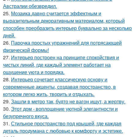
Австралии обезвредил.
25.
Мозаика давно считается эффектным и
выразительным декоративным материалом, который
способен преобразить интерьер буквально за несколько
дней.
26.
Парочка простых упражнений для потрясающей
физической формы!
27.
Интерьер построен на принципе спокойствия и
чистых линий, где каждый элемент работает на
ощущение уюта и порядка.
28.
Интерьер сочетает классическую основу и
современные акценты, создавая пространство, в
котором легко жить, творить и отдыхать.
29.
Зашли в метро так, будто не вагон ищут, а жертву.
30.
Этот дом - воплощение уютной элегантности и
безупречного вкуса.
31.
Стильное пространство под крышей, где каждая
деталь продумана с любовью к комфорту и эстетике.