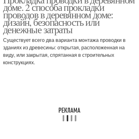
Дом в кабель
доме. 2 способа прокладки
доме
проводов в деревянном доме:
дизайн, безопасность или
денежные затраты
Электропроводка в
Дом под гипсокартоном
деревянном доме
Существует всего два варианта монтажа проводки в
зданиях из древесины: открытая, расположенная на
виду, или закрытая, спрятанная в строительных
конструкциях.
Дом на изоляторах
Электрический кабель
Силовой кабель
Электрические кабели
Электропроводки в дом
Кабель для прокладки