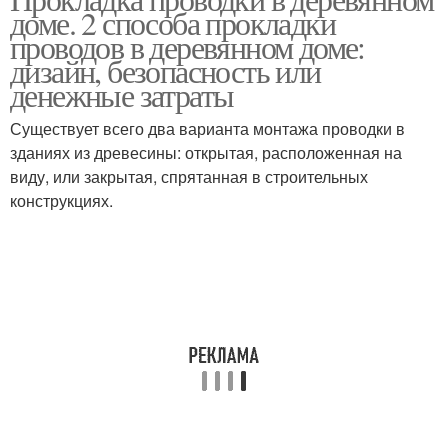
доме. 2 способа прокладки
доме
деревянном доме
проводов в деревянном доме:
дизайн, безопасность или
денежные затраты
Дом под гипсокартоном
Дом на изоляторах
Существует всего два варианта монтажа проводки в
зданиях из древесины: открытая, расположенная на
виду, или закрытая, спрятанная в строительных
конструкциях.
Кабель в деревянном
Электрический кабель
доме
Дом под гипсокартон