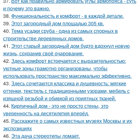
37.
Вот как правильно армировать углы армопояса - суть
и почему это важно.
38.
Функциональность и комфорт - в каждой детали.
39.
Этот загородный дом площадью 305 кв.
40.
Тема усадки сруба - одна из самых спорных в
строительстве деревянных домов.
41.
Этот старый загородный дом будто вдохнул новую
жизнь, сохранив своё очарование.
42.
Здесь комфорт встречается с выразительностью:
уютные зоны грамотно организованы, чтобы
использовать пространство максимально эффективно.
43.
Здесь сочетаются классика и душевность: мягкие
оттенки, текстиль с традиционными узорами, мебель с
изящной резьбой и обивкой из приятных тканей.
44.
Кирпичный дом - это не просто стены, это
уверенность на десятилетия вперёд.
45.
Расскажите о самых известных музеях Москвы и их
экспозициях
46.
Эта дача стереотипы ломает.