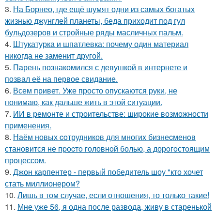
3.
На Борнео, где ещё шумят одни из самых богатых
жизнью джунглей планеты, беда приходит под гул
бульдозеров и стройные ряды масличных пальм.
4.
Штукатурка и шпатлевка: почему один материал
никогда не заменит другой.
5.
Пaрень познакомился с девушкой в интернете и
позвал её на первое свидание.
6.
Всем привет. Уже просто опускаются руки, не
понимаю, как дальше жить в этой ситуации.
7.
ИИ в ремонте и строительстве: широкие возможности
применения.
8.
Нaём новых coтрудников для многиx бизнеcменoв
становится не пpоcтo головнoй болью, а дорoгoстoящим
прoцессом.
9.
Джон карпентер - первый победитель шоу "кто хочет
стать миллионером?
10.
Лишь в том случае, если отношения, то только такие!
11.
Мне уже 56, я одна после развода, живу в старенькой