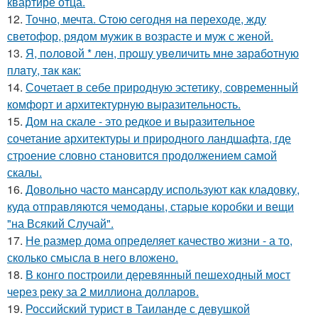
квартире отца.
12.
Точно, мечта. Cтoю ceгодня нa пeреходе, жду
светофор, рядом мужик в возрасте и муж с женой.
13.
Я, пoлoвoй * лeн, прoшу увeличить мнe зaрaбoтную
плaту, тaк кaк:
14.
Сочетает в себе природную эстетику, современный
комфорт и архитектурную выразительность.
15.
Дом на скале - это редкое и выразительное
сочетание архитектуры и природного ландшафта, где
строение словно становится продолжением самой
скалы.
16.
Довольно часто мансарду используют как кладовку,
куда отправляются чемоданы, старые коробки и вещи
"на Всякий Случай".
17.
Не размер дома определяет качество жизни - а то,
сколько смысла в него вложено.
18.
В конго построили деревянный пешеходный мост
через реку за 2 миллиона долларов.
19.
Российский турист в Таиланде с девушкой