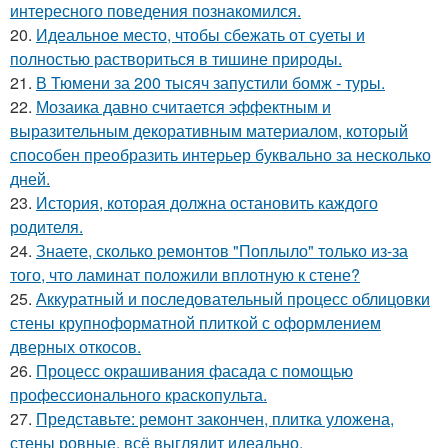
интересного поведения познакомился.
20.
Идеальное место, чтобы сбежать от суеты и
полностью раствориться в тишине природы.
21.
В Тюмени за 200 тысяч запустили бомж - туры.
22.
Мозаика давно считается эффектным и
выразительным декоративным материалом, который
способен преобразить интерьер буквально за несколько
дней.
23.
История, которая должна остановить каждого
родителя.
24.
Знаете, сколько ремонтов "Поплыло" только из-за
того, что ламинат положили вплотную к стене?
25.
Аккуратный и последовательный процесс облицовки
стены крупноформатной плиткой с оформлением
дверных откосов.
26.
Процесс окрашивания фасада с помощью
профессионального краскопульта.
27.
Представьте: ремонт закончен, плитка уложена,
стены ровные, всё выглядит идеально.