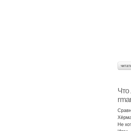
читат
Что 
rma
Сравн
Хёрма
Не хо