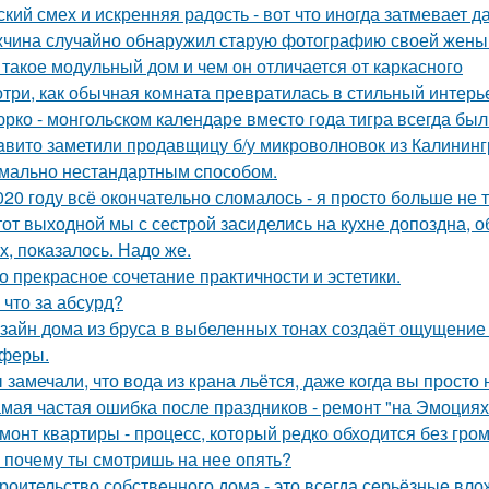
ский смех и искренняя радость - вот что иногда затмевает 
чина случайно обнаружил старую фотографию своей жены и
 такое модульный дом и чем он отличается от каркасного
три, как обычная комната превратилась в стильный интерь
юрко - монгольском календаре вместо года тигра всегда был
aвито заметили продавщицу б/у микроволновок из Калининг
мально нестандартным cпособом.
020 году всё окончательно сломалось - я просто больше не 
тот выходной мы с сестрой засиделись на кухне допоздна, о
х, показалось. Надо же.
о прекрасное сочетание практичности и эстетики.
 что за абсурд?
зайн дома из бруса в выбеленных тонах создаёт ощущение с
феры.
 замечали, что вода из крана льётся, даже когда вы просто
мая частая ошибка после праздников - ремонт "на Эмоциях
монт квартиры - процесс, который редко обходится без гром
 почему ты смотришь на нее опять?
роительство собственного дома - это всегда серьёзные вло