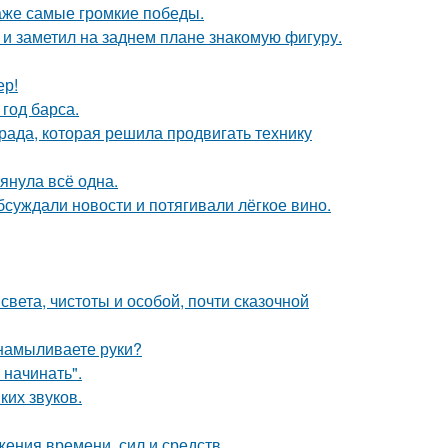
даже самые громкие победы.
 заметил на заднем плане знакомую фигуру.
ер!
 год барса.
рада, которая решила продвигать технику
тянула всё одна.
бсуждали новости и потягивали лёгкое вино.
вета, чистоты и особой, почти сказочной
 намыливаете руки?
 начинать".
ких звуков.
жения времени, сил и средств.