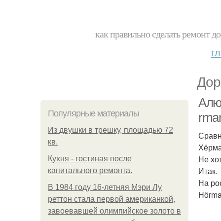
как правильно сделать ремонт до
г
Дор
Алют
Популярные материалы
rma
Из двушки в трешку, площадью 72
Сравн
кв.
Хёрма
Не хо
Кухня - гостиная после
Итак.
капитального ремонта.
На ро
В 1984 году 16-летняя Мэри Лу
Hörma
реттон стала первой американкой,
завоевавшей олимпийское золото в