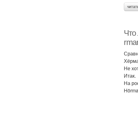
читат
Что 
rma
Сравн
Хёрма
Не хо
Итак.
На ро
Hörma