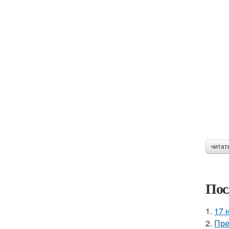
читат
Пос
1.
17 
2.
Пре