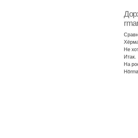
Дорх
rma
Сравн
Хёрма
Не хо
Итак.
На ро
Hörma