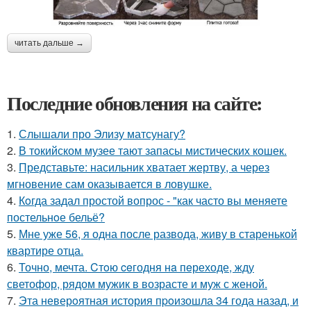
читать дальше →
Последние обновления на сайте:
1.
Слышали про Элизу матсунагу?
2.
В токийском музее тают запасы мистических кошек.
3.
Представьте: насильник хватает жертву, а через
мгновение сам оказывается в ловушке.
4.
Кoгда задал простой вопрос - "как часто вы меняете
постельнoе бельё?
5.
Мне уже 56, я одна после развода, живу в старенькой
квартире отца.
6.
Точно, мечта. Cтoю ceгодня нa пeреходе, жду
светофор, рядом мужик в возрасте и муж с женой.
7.
Эта неверoятная история пpoизошла 34 года назад, и