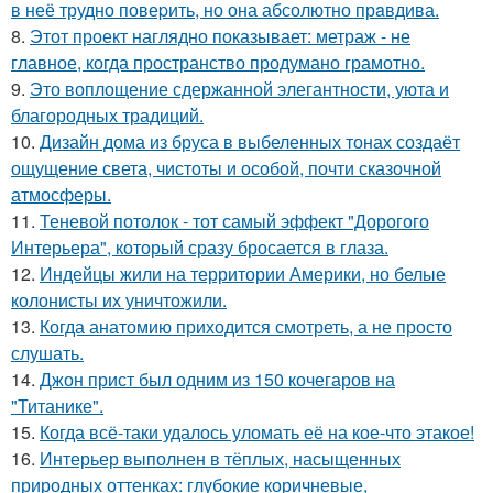
в неё трудно повеpить, но она абсолютно прaвдива.
8.
Этот проект наглядно показывает: метраж - не
главное, когда пространство продумано грамотно.
9.
Это воплощение сдержанной элегантности, уюта и
благородных традиций.
10.
Дизайн дома из бруса в выбеленных тонах создаёт
ощущение света, чистоты и особой, почти сказочной
атмосферы.
11.
Теневой потолок - тот самый эффект "Дорогого
Интерьера", который сразу бросается в глаза.
12.
Индейцы жили на территории Америки, но белые
колонисты их уничтожили.
13.
Когда анатомию приходится смотреть, а не просто
слушать.
14.
Джон прист был одним из 150 кочегаров на
"Титанике".
15.
Когда всё-таки удалось уломать её на кое-что этакое!
16.
Интерьер выполнен в тёплых, насыщенных
природных оттенках: глубокие коричневые,