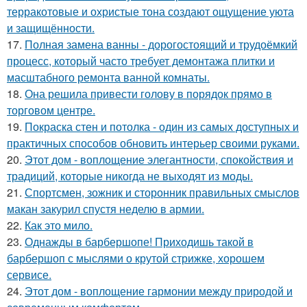
терракотовые и охристые тона создают ощущение уюта
и защищённости.
17.
Полная замена ванны - дорогостоящий и трудоёмкий
процесс, который часто требует демонтажа плитки и
масштабного ремонта ванной комнаты.
18.
Она решила привести голову в порядок прямо в
торговом центре.
19.
Покраска стен и потолка - один из самых доступных и
практичных способов обновить интерьер своими руками.
20.
Этот дом - воплощение элегантности, спокойствия и
традиций, которые никогда не выходят из моды.
21.
Спортсмен, зожник и сторонник правильных смыслов
макан закурил спустя неделю в армии.
22.
Как это мило.
23.
Однажды в барбершопе! Приходишь такой в
барбершоп с мыслями о крутой стрижке, хорошем
сервисе.
24.
Этот дом - воплощение гармонии между природой и