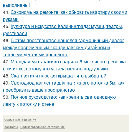
выполнены!
44.
Сэкономь на ремонте: как обновить квартиру своими
руками
45.
Культура и искусство Калининграда: музеи, театры,
фестивали
46.
В этом пространстве нашёлся гармоничный диалог
между современным скандинавским дизайном и
тёплыми деталями прошлого.
47.
Молодая мать заживо сварила 8-месячного ребенка
в кипятке, потому что устала менять подгузники.
48.
Скатная или плоская крыша - что выбрать?
49.
Светодиодная лента для натяжного потолка 5м: как
преобразить ваше пространство
50.
Полное руководство: как крепить светодиодную
ленту к потолку и стене
© 2026 Все о ремонте
Контакты
Пользовательское соглашение