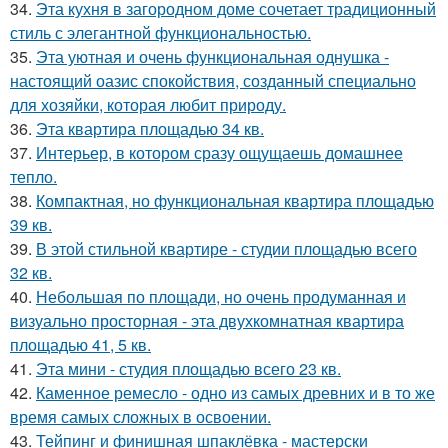
34.
Эта кухня в загородном доме сочетает традиционный
стиль с элегантной функциональностью.
35.
Эта уютная и очень функциональная однушка -
настоящий оазис спокойствия, созданный специально
для хозяйки, которая любит природу.
36.
Эта квартира площадью 34 кв.
37.
Интерьер, в котором сразу ощущаешь домашнее
тепло.
38.
Компактная, но функциональная квартира площадью
39 кв.
39.
В этой стильной квартире - студии площадью всего
32 кв.
40.
Небольшая по площади, но очень продуманная и
визуально просторная - эта двухкомнатная квартира
площадью 41, 5 кв.
41.
Эта мини - студия площадью всего 23 кв.
42.
Каменное ремесло - одно из самых древних и в то же
время самых сложных в освоении.
43.
Тейпинг и финишная шпаклёвка - мастерски