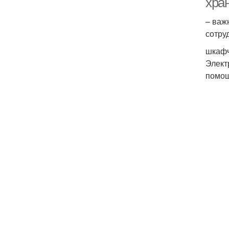
хра
– важ
сотру
шкафч
Элект
помощ