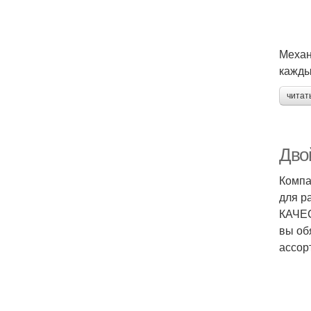
Механ
кажды
читат
Дво
Компа
для р
КАЧЕС
вы об
ассор