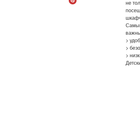
не то
посещ
шкафч
Самый
важны
> удоб
> без
> низ
Детск