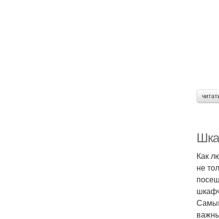
читат
Шка
Как л
не то
посещ
шкафч
Самый
важны