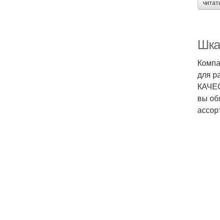
читат
Шка
Компа
для р
КАЧЕС
вы об
ассор