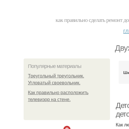
как правильно сделать ремонт до
г
Дву
Популярные материалы
Шк
Треугольный треугольник.
Угловатый своевольник.
Как правильно расположить
телевизор на стене.
Дет
дет
Как л