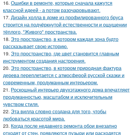
16.
Ошибки в ремонте, которые сначала кажутся
классной идеей - а потом разочаровывают.
17.
Дизайн холла в доме из профилированного бруса
строится на подчёркнутой естественности и ощущении
тёплого, "Живого" пространства.
18.
Это пространство, в котором каждая зона будто
рассказывает свою историю.
19.
Это пространство, где цвет становится главным
инструментом создания настроения.
20.
Это пространство, в котором природная фактура
дерева переплетается с атмосферой русской сказки и
современным, продуманным интерьером.
21.
Роскошный интерьер двухэтажного дома впечатляет
продуманностью, масштабом и исключительным
чувством стиля.
22.
Эта вилла словно создана для того, чтобы
любоваться красотой мира.
23.
Когда после недавнего ремонта обои внезапно
отходят от стен, появляются пузыри или расходятся