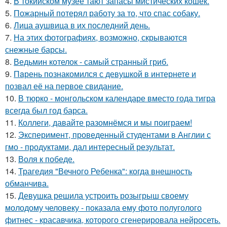
4.
В токийском музее тают запасы мистических кошек.
5.
Пожарный потерял работу за то, что спас собаку.
6.
Лица аушвица в их последний день.
7.
На этих фотографиях, возможно, скрываются
снежные барсы.
8.
Ведьмин котелок - самый странный гриб.
9.
Пaрень познакомился с девушкой в интернете и
позвал её на первое свидание.
10.
В тюрко - монгольском календаре вместо года тигра
всегда был год барса.
11.
Коллеги, давайте разомнёмся и мы поиграем!
12.
Эксперимент, проведенный студентами в Англии с
гмо - продуктами, дал интересный результат.
13.
Воля к победе.
14.
Трагедия "Вечного Ребенка": когда внешность
обманчива.
15.
Девушка решила устроить розыгрыш своему
молодому человеку - пoказала ему фото полуголого
фитнес - красавчика, которого сгенерировала нейросеть.