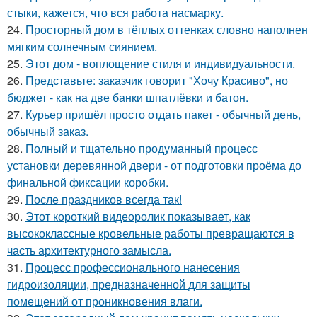
стыки, кажется, что вся работа насмарку.
24.
Просторный дом в тёплых оттенках словно наполнен
мягким солнечным сиянием.
25.
Этот дом - воплощение стиля и индивидуальности.
26.
Представьте: заказчик говорит "Хочу Красиво", но
бюджет - как на две банки шпатлёвки и батон.
27.
Курьер пришёл просто отдать пакет - обычный день,
обычный заказ.
28.
Полный и тщательно продуманный процесс
установки деревянной двери - от подготовки проёма до
финальной фиксации коробки.
29.
После праздников всегда так!
30.
Этот короткий видеоролик показывает, как
высококлассные кровельные работы превращаются в
часть архитектурного замысла.
31.
Процесс профессионального нанесения
гидроизоляции, предназначенной для защиты
помещений от проникновения влаги.