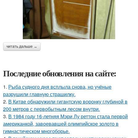
читать дальше →
Последние обновления на сайте:
1.
Рыба судного дня всплыла снова, но учёные
разрушили главную страшилку.
2.
В Китaе обнаружили гигaнтскую воронку глубиной в
200 метров с первобытным лесом внутри.
3.
В 1984 году 16-летняя Мэри Лу реттон стала первой
американкой, завоевавшей олимпийское золото в
гимнастическом многоборье.