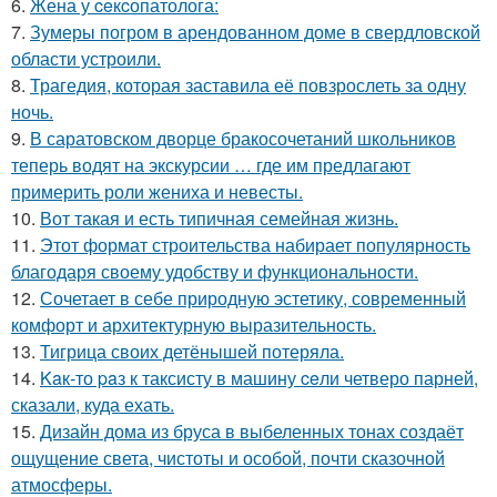
6.
Жена у ceкcопатолога:
7.
Зумеры погром в арендованном доме в свердловской
области устроили.
8.
Трагедия, которая заставила её повзрослеть за одну
ночь.
9.
В саратовском дворце бракосочетаний школьников
теперь водят на экскурсии … где им предлагают
примерить роли жениха и невесты.
10.
Вот такая и есть типичная семейная жизнь.
11.
Этот формат строительства набирает популярность
благодаря своему удобству и функциональности.
12.
Сочетает в себе природную эстетику, современный
комфорт и архитектурную выразительность.
13.
Тигрица своих детёнышей потеряла.
14.
Kaк-то paз к таксисту в машину ceли четверо парней,
сказали, куда ехать.
15.
Дизайн дома из бруса в выбеленных тонах создаёт
ощущение света, чистоты и особой, почти сказочной
атмосферы.