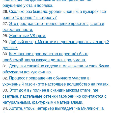
ощущение уюта и порядка.
26.
Сколько раз бывало: уровень новый, а пузырёк всё
равно "Стреляет" в сторону?
27.
Это пространство - воплощение простоты, света и
естественности.
28.
Животные VS гром.
29.
Добрый вечер. Мы хотим перепланировать зал под 2
детские.
30.
Компактное пространство перестаёт быть
проблемой, когда каждая деталь продумана.
31.
Девушки спокойно сидели в маке, жевали свои булки,
обсуждали всякую фигню.
32.
Процесс превращения обычного участка в
ухоженный газон - это настоящее волшебство на глазах.
33.
Этот дом выполнен в скандинавском стиле, где
светлые, пастельные оттенки гармонично сочетаются с
натуральными, фактурными материалами.
34.
Хотите, чтобы интерьер выглядел "на Миллион", а