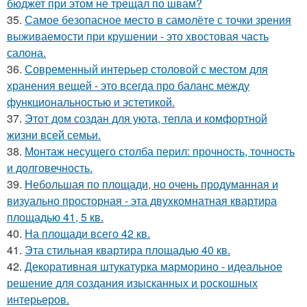
бюджет при этом не трещал по швам?
35.
Самое безопасное место в самолёте с точки зрения
выживаемости при крушении - это хвостовая часть
салона.
36.
Современный интерьер столовой с местом для
хранения вещей - это всегда про баланс между
функциональностью и эстетикой.
37.
Этот дом создан для уюта, тепла и комфортной
жизни всей семьи.
38.
Монтаж несущего столба перил: прочность, точность
и долговечность.
39.
Небольшая по площади, но очень продуманная и
визуально просторная - эта двухкомнатная квартира
площадью 41, 5 кв.
40.
На площади всего 42 кв.
41.
Эта стильная квартира площадью 40 кв.
42.
Декоративная штукатурка марморино - идеальное
решение для создания изысканных и роскошных
интерьеров.