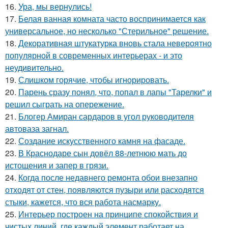
16.
Ура, мы вернулись!
17.
Белая ванная комната часто воспринимается как
универсальное, но несколько "Стерильное" решение.
18.
Декоративная штукатурка вновь стала невероятно
популярной в современных интерьерах - и это
неудивительно.
19.
Слишком горячие, чтобы игнорировать.
20.
Парень сразу понял, что, попал в лапы "Тарелки" и
решил сыграть на опережение.
21.
Блогер Амиран сардаров в угол руководителя
автоваза загнал.
22.
Создание искусственного камня на фасаде.
23.
В Краснодаре сын довёл 88-летнюю мать до
истощения и запер в грязи.
24.
Когда после недавнего ремонта обои внезапно
отходят от стен, появляются пузыри или расходятся
стыки, кажется, что вся работа насмарку.
25.
Интерьер построен на принципе спокойствия и
чистых линий, где каждый элемент работает на