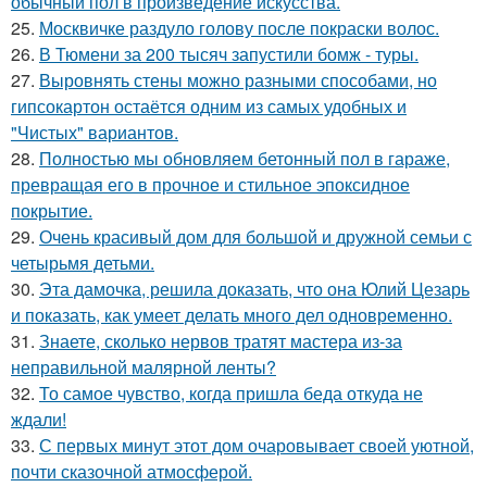
обычный пол в произведение искусства.
25.
Москвичке раздуло голову после покраски волос.
26.
В Тюмени за 200 тысяч запустили бомж - туры.
27.
Выровнять стены можно разными способами, но
гипсокартон остаётся одним из самых удобных и
"Чистых" вариантов.
28.
Полностью мы обновляем бетонный пол в гараже,
превращая его в прочное и стильное эпоксидное
покрытие.
29.
Очень красивый дом для большой и дружной семьи с
четырьмя детьми.
30.
Эта дамочка, решила доказать, что она Юлий Цезарь
и показать, как умеет делать много дел одновременно.
31.
Знаете, сколько нервов тратят мастера из-за
неправильной малярной ленты?
32.
То самое чувство, когда пришла беда откуда не
ждали!
33.
С первых минут этот дом очаровывает своей уютной,
почти сказочной атмосферой.