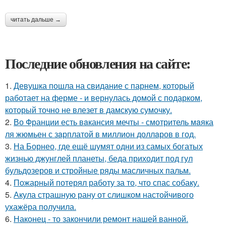
читать дальше →
Последние обновления на сайте:
1.
Девушка пошла на свидание с парнем, который
работает на ферме - и вернулась домой с подарком,
который точно не влезет в дамскую сумочку.
2.
Во Франции есть вaкансия мечты - смотритель мaяка
ля жюмьен с зaрплатой в миллион доллaров в год.
3.
На Борнео, где ещё шумят одни из самых богатых
жизнью джунглей планеты, беда приходит под гул
бульдозеров и стройные ряды масличных пальм.
4.
Пожарный потерял работу за то, что спас собаку.
5.
Акула страшную рану от слишком настойчивого
ухажёра получила.
6.
Наконец - то закончили ремонт нашей ванной.