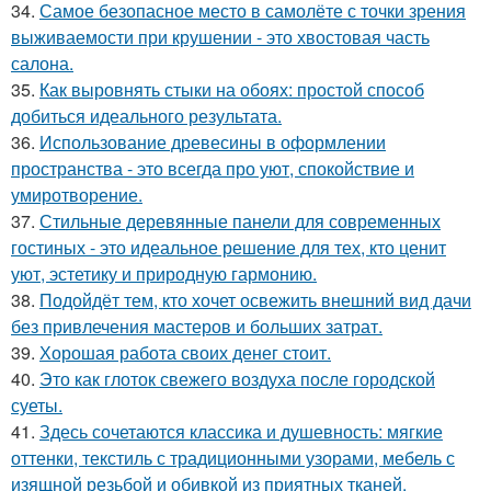
34.
Самое безопасное место в самолёте с точки зрения
выживаемости при крушении - это хвостовая часть
салона.
35.
Как выровнять стыки на обоях: простой способ
добиться идеального результата.
36.
Использование древесины в оформлении
пространства - это всегда про уют, спокойствие и
умиротворение.
37.
Стильные деревянные панели для современных
гостиных - это идеальное решение для тех, кто ценит
уют, эстетику и природную гармонию.
38.
Подойдёт тем, кто хочет освежить внешний вид дачи
без привлечения мастеров и больших затрат.
39.
Хорошая работа своих денег стоит.
40.
Это как глоток свежего воздуха после городской
суеты.
41.
Здесь сочетаются классика и душевность: мягкие
оттенки, текстиль с традиционными узорами, мебель с
изящной резьбой и обивкой из приятных тканей.