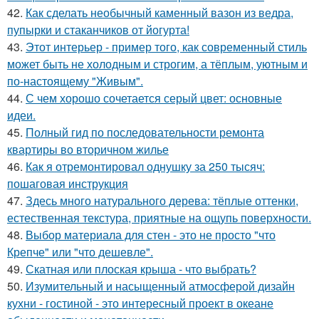
42.
Как сделать необычный каменный вазон из ведра,
пупырки и стаканчиков от йогурта!
43.
Этот интерьер - пример того, как современный стиль
может быть не холодным и строгим, а тёплым, уютным и
по-настоящему "Живым".
44.
С чем хорошо сочетается серый цвет: основные
идеи.
45.
Полный гид по последовательности ремонта
квартиры во вторичном жилье
46.
Как я отремонтировал однушку за 250 тысяч:
пошаговая инструкция
47.
Здесь много натурального дерева: тёплые оттенки,
естественная текстура, приятные на ощупь поверхности.
48.
Выбор материала для стен - это не просто "что
Крепче" или "что дешевле".
49.
Скатная или плоская крыша - что выбрать?
50.
Изумительный и насыщенный атмосферой дизайн
кухни - гостиной - это интересный проект в океане