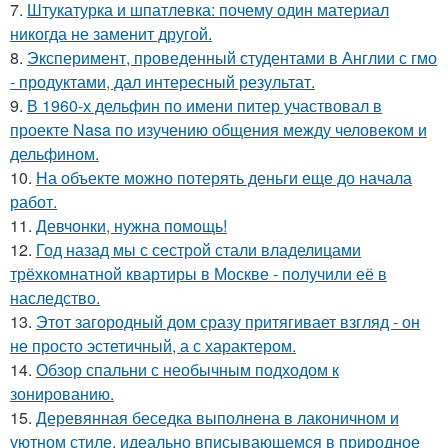
7.
Штукатурка и шпатлевка: почему один материал
никогда не заменит другой.
8.
Эксперимент, проведенный студентами в Англии с гмо
- продуктами, дал интересный результат.
9.
В 1960-х дельфин по имени питер участвовал в
проекте Nasa по изучению общения между человеком и
дельфином.
10.
На объекте можно потерять деньги еще до начала
работ.
11.
Девчонки, нужна помощь!
12.
Год назад мы с сестрой стали владелицами
трёхкомнатной квартиры в Москве - получили её в
наследство.
13.
Этот загородный дом сразу притягивает взгляд - он
не просто эстетичный, а с характером.
14.
Обзор спальни с необычным подходом к
зонированию.
15.
Деревянная беседка выполнена в лаконичном и
уютном стиле, идеально вписывающемся в природное