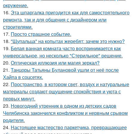
окружение.
16.
Эта шпаргалка пригодится как для самостоятельного
ремонта, так и для общения с дизайнером или
строителями.
17.
Просто страшное событие.
18.
"Щупальца" на копытах жеребят: зачем это нужно?
19.
Белая ванная комната часто воспринимается как
универсальное, но несколько "Стерильное" решение.
20.
Оптическая иллюзия или магия зеркал?
21.
Танцоры Татьяны Булановой ушли от неё после
Хайпа в соцсетях.
22.
Пространство, в котором свет, воздух и натуральные
материалы создают ощущение спокойствия и уюта с
первых минут.
23.
Новогодний утренник в одном из детских садов
Челябинска закончился конфликтом и нервным срывом
родителя.
24.
Настоящее мастерство паркетчика, превращающее